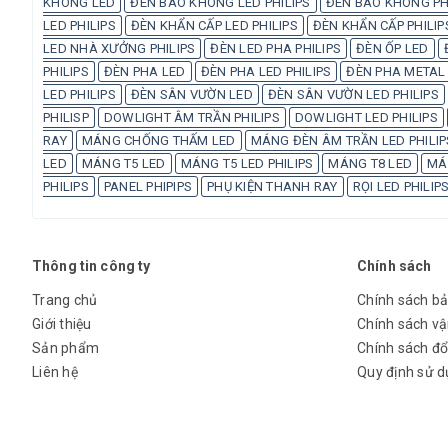
KHÔNG LED
ĐÈN BÁO KHÔNG LED PHILIPS
ĐÈN BÁO KHÔNG PH
LED PHILIPS
ĐÈN KHẨN CẤP LED PHILIPS
ĐÈN KHẨN CẤP PHILIP
LED NHÀ XƯỞNG PHILIPS
ĐÈN LED PHA PHILIPS
ĐÈN ỐP LED
PHILIPS
ĐÈN PHA LED
ĐÈN PHA LED PHILIPS
ĐÈN PHA METAL 
LED PHILIPS
ĐÈN SÂN VƯỜN LED
ĐÈN SÂN VƯỜN LED PHILIPS
PHILISP
DOWLIGHT ÂM TRẦN PHILIPS
DOWLIGHT LED PHILIPS
RAY
MÁNG CHỐNG THẤM LED
MÁNG ĐÈN ÂM TRẦN LED PHILIP
LED
MÁNG T5 LED
MÁNG T5 LED PHILIPS
MÁNG T8 LED
MÁN
PHILIPS
PANEL PHIPIPS
PHỤ KIỆN THANH RAY
RỌI LED PHILIP
Thông tin công ty
Chính sách
Trang chủ
Chính sách b
Giới thiệu
Chính sách v
Sản phẩm
Chính sách đổi
Liên hệ
Quy định sử 