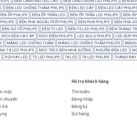
ILIPS
ĐÈN CẢNH BÁO ĐỘ CAO
ĐÈN CHIẾU ĐIỂM LED PHILIPS
ĐÈN ĐƯ
S
ĐÈN LED CHỐNG THÂM PHILIPS
ĐÈN LED DÂY
ĐÈN LED DÂY PHILIP
ĐÈN ỐP PHILIPS
ĐÈN ỐP TRẦN LED
ĐÈN ỐP TRẦN LED PHILIPS
ĐÈN ỐP
PHILIPS
ĐÈN PHA NGOÀI TRỜI PHILIPS
ĐÈN PHA PHILIPS
ĐÈN PHA SO
ĐÈN SỰ CỐ PHILIPS
ĐÈN T5 LED
ĐÈN T5 LED PHILIPS
ĐÈN TRANG TRÍ
KÍCH ĐÈN CAO ÁP
KÍCH ĐIỆN PHILIPS
LED BULD PHILIPS
LED BÚP PH
S
MÁNG LED CHỐNG THẤM
MÁNG LED CHỐNG THẤM PHILIPS
MÁNG 
G T8 LED PHILIPS
MÓC TREO ĐÈN NHÀ XƯỞNG
NGUỒN ĐÈN LED
NG
S
RỌI RAY LED
T5 LED PHILIPS
T8 LED
T8 LED PHILIPS
THANH RAY
Hỗ trợ khách hàng
ảo mật
Tìm kiếm
ận chuyển
Đăng nhập
 trả
Đăng ký
dụng
Giỏ hàng