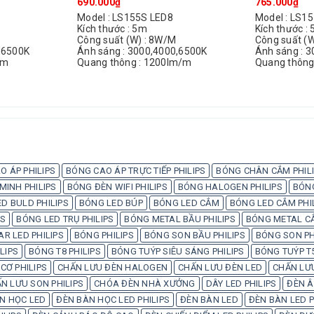
690.000₫
765.000₫
Model : LS155S LED8
Model : LS1
Kích thước : 5m
Kích thước :
Công suất (W) : 8W/M
Công suất (
,6500K
Ánh sáng : 3000,4000,6500K
Ánh sáng : 
/m
Quang thông : 1200lm/m
Quang thông
O ÁP PHILIPS
BÓNG CAO ÁP TRỰC TIẾP PHILIPS
BÓNG CHÂN CẮM PHIL
INH PHILIPS
BÓNG ĐÈN WIFI PHILIPS
BÓNG HALOGEN PHILIPS
BÓN
D BULD PHILIPS
BÓNG LED BÚP
BÓNG LED CẮM
BÓNG LED CẮM PHI
PS
BÓNG LED TRỤ PHILIPS
BÓNG METAL BẦU PHILIPS
BÓNG METAL CẮ
AR LED PHILIPS
BÓNG PHILIPS
BÓNG SON BẦU PHILIPS
BÓNG SON PH
LIPS
BÓNG T8 PHILIPS
BÓNG TUÝP SIÊU SÁNG PHILIPS
BÓNG TUÝP T5
CƠ PHILIPS
CHẤN LƯU ĐÈN HALOGEN
CHẤN LƯU ĐÈN LED
CHẤN LƯU
N LƯU SON PHILIPS
CHÓA ĐÈN NHÀ XƯỞNG
DÂY LED PHILIPS
ĐÈN Â
N HỌC LED
ĐÈN BÀN HỌC LED PHILIPS
ĐÈN BÀN LED
ĐÈN BÀN LED P