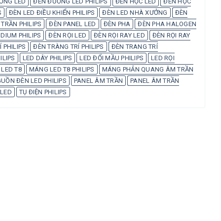
ỜNG LED
ĐÈN ĐƯỜNG LED PHILIPS
ĐÈN HỌC LED
ĐÈN HỌC
S
ĐÈN LED ĐIỀU KHIỂN PHILIPS
ĐÈN LED NHÀ XƯỞNG
ĐÈN
 TRẦN PHILIPS
ĐÈN PANEL LED
ĐÈN PHA
ĐÈN PHA HALOGEN
DIUM PHILIPS
ĐÈN RỌI LED
ĐÈN RỌI RAY LED
ĐÈN RỌI RAY
 PHILIPS
ĐÈN TRÀNG TRÍ PHILIPS
ĐÈN TRANG TRÍ
ILIPS
LED DÂY PHILIPS
LED ĐỔI MẦU PHILIPS
LED RỌI
LED T8
MÁNG LED T8 PHILIPS
MÁNG PHẢN QUANG ÂM TRẦN
UỒN ĐÈN LED PHILIPS
PANEL ÂM TRẦN
PANEL ÂM TRẦN
 LED
TỤ ĐIỆN PHILIPS