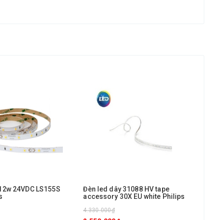
 12w 24VDC LS155S
Đèn led dây 31088 HV tape
Đèn
s
accessory 30X EU white Philips
Cli
4.330.000₫
1.0