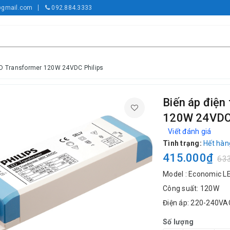
gmail.com
092.884.3333
ED Transformer 120W 24VDC Philips
Biến áp điệ
120W 24VDC 
Viết đánh giá
Tình trạng:
Hết hàn
415.000₫
63
Model : Economic 
Công suất: 120W
Điện áp: 220-240VA
Số lượng