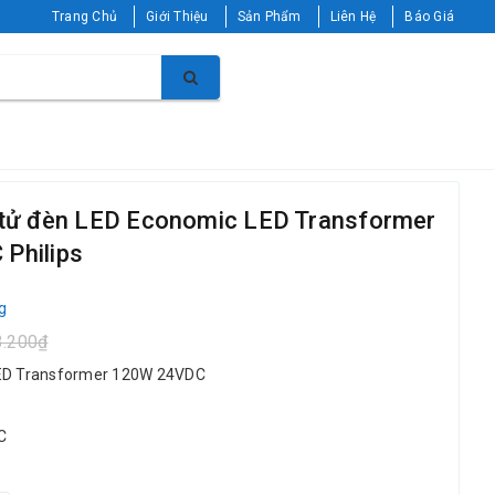
Trang Chủ
Giới Thiệu
Sản Phẩm
Liên Hệ
Báo Giá
n tử đèn LED Economic LED Transformer
Philips
g
3.200₫
LED Transformer 120W 24VDC
C