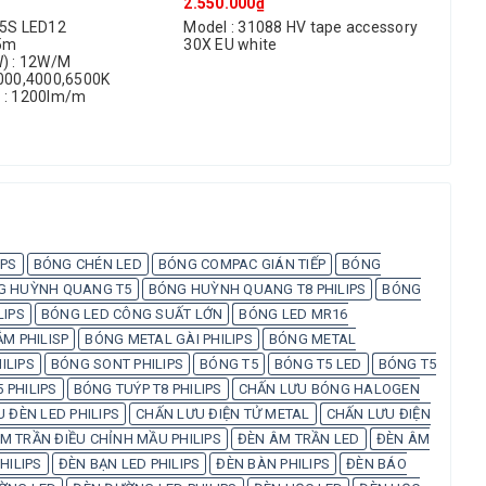
2.550.000₫
620
55S LED12
Model : 31088 HV tape accessory
Mod
 5m
30X EU white
600
W) : 12W/M
3000,4000,6500K
 : 1200lm/m
IPS
BÓNG CHÉN LED
BÓNG COMPAC GIÁN TIẾP
BÓNG
G HUỲNH QUANG T5
BÓNG HUỲNH QUANG T8 PHILIPS
BÓNG
LIPS
BÓNG LED CÔNG SUẤT LỚN
BÓNG LED MR16
M PHILISP
BÓNG METAL GÀI PHILIPS
BÓNG METAL
ILIPS
BÓNG SONT PHILIPS
BÓNG T5
BÓNG T5 LED
BÓNG T5
 PHILIPS
BÓNG TUÝP T8 PHILIPS
CHẤN LƯU BÓNG HALOGEN
 ĐÈN LED PHILIPS
CHẤN LƯU ĐIỆN TỬ METAL
CHẤN LƯU ĐIỆN
M TRẦN ĐIỀU CHỈNH MẦU PHILIPS
ĐÈN ÂM TRẦN LED
ĐÈN ÂM
HILIPS
ĐÈN BẠN LED PHILIPS
ĐÈN BÀN PHILIPS
ĐÈN BÁO