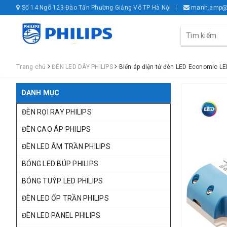
Số 14 Ngõ 123 Đào Tấn Phường Giảng Võ TP Hà Nội
manh.amp@
Trang chủ
ĐÈN LED DÂY PHILIPS
Biến áp điện tử đèn LED Economic L
DANH MỤC
ĐÈN RỌI RAY PHILIPS
ĐÈN CAO ÁP PHILIPS
ĐÈN LED ÂM TRẦN PHILIPS
BÓNG LED BÚP PHILIPS
BÓNG TUÝP LED PHILIPS
ĐÈN LED ỐP TRẦN PHILIPS
ĐÈN LED PANEL PHILIPS