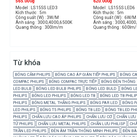
565.000₫
620.000₫
Model : LS155S LED3
Model : LS155S LED6
Kích thước : 5m
Kích thước : 5m
Công suất (W) : 3W/M
Công suất (W) : 6W/M
Ánh sáng : 3000,4000,6500K
Ánh sáng : 3000,4000
Quang thông : 300lm/m
Quang thông : 600lm
Từ khóa
BÓNG CẮM PHILIPS
BÓNG CAO ÁP GIÁN TIẾP PHILIPS
BÓNG CA
COMPAC PHILIPS
BÓNG COMPAC TRỰC TIẾP
BÓNG ĐÈN THÔNG M
LED BULB
BÓNG LED BULB PHILIPS
BÓNG LED BULD
BÓNG LE
PHILIPS
BÓNG LED PHILIPS
BÓNG LED T8
BÓNG LED T8 PHILI
PHILIPS
BÓNG METAL THẲNG PHILIPS
BÓNG PAR LED
BÓNG P
LED PHILIPS
BÓNG T5 PHILIPS
BÓNG T8 LED
BÓNG T8 LED PHI
PHILIPS
CHẤN LƯU CAO ÁP PHILIPS
CHẤN LƯU CƠ
CHẤN LƯU 
TỬ PHILIPS
CHẤN LƯU METAL PHILIPS
CHẤN LƯU PHILISP
CHẤ
TRẦN LED PHILIPS
ĐÈN ÂM TRẦN THÔNG MINH PHILIPS
ĐÈN BÀ