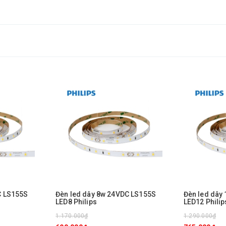
C LS155S
Đèn led dây 8w 24VDC LS155S
Đèn led dây
LED8 Philips
LED12 Philip
1.170.000₫
1.290.000₫