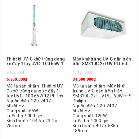
Thiết bị UV-C khử trùng dạng
Máy khử trùng UV-C gắn trên
xe đẩy 1 tay UVCT100 65W 12
trần SM310C 2xTUV PLL 60W
Philips
HFS Philips
7.650.000₫
40.150.000₫
6.850.000₫
34.500.000₫
Mô tả sản phẩm: Thiết bị UV-
Mô tả sản phẩm: Máy khử
C khử trùng dạng xe đẩy 1
trùng UV-C gắn trên trần
tay UVCT100 65W 12 Philips
SM310C 2xTUV PLL 60W HFS
Nguồn điện: 220-240 /
Philips
50/60Hz
Nguồn điện: 220-240 /
Công suất: 65W
50/60Hz
Tuổi thọ: 9000 giờ
Công suất: 120W
Kích thước: 104,6 x 23,4 x
Tuổi thọ: 9000 giờ
25mm
Kích thước: 407 x 535 x
189mm