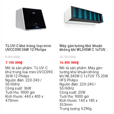
Tủ UV-C khử trùng loại mini
Máy gắn tường khử khuẩn
UVCC090 36W 12 Philips
không khí WL345W C 1xTUV
T5 25W HFS Philips
8.900.000₫
23.700.000₫
7.150.000₫
16.450.000₫
Mô tả sản phẩm: Tủ UV-C
Mô tả sản phẩm: Máy gắn
khử trùng loại mini UVCC090
tường khử khuẩn không
36W 12 Philips
khí WL345W C 1xTUV T5 25W
Nguồn điện: 220-240 /
HFS Philips
50/60Hz
Nguồn điện: 220-240 /
Công suất: 36W
50/60Hz
Tuổi thọ: 9000 giờ
Công suất: 25W
Kích thước: 440 x 400 x
Tuổi thọ: 9000 giờ
470mm
Kích thước: 140 x 185 x
553mm
Trọng lượng: 6290g