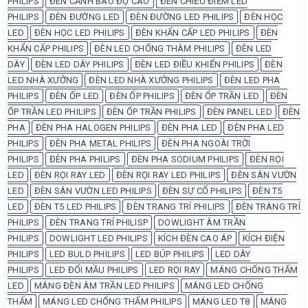
PHILIPS
ĐÈN CẢNH BÁO ĐỘ CAO
ĐÈN CHIẾU ĐIỂM LED
PHILIPS
ĐÈN ĐƯỜNG LED
ĐÈN ĐƯỜNG LED PHILIPS
ĐÈN HỌC
LED
ĐÈN HỌC LED PHILIPS
ĐÈN KHẨN CẤP LED PHILIPS
ĐÈN
KHẨN CẤP PHILIPS
ĐÈN LED CHỐNG THÂM PHILIPS
ĐÈN LED
DÂY
ĐÈN LED DÂY PHILIPS
ĐÈN LED ĐIỀU KHIỂN PHILIPS
ĐÈN
LED NHÀ XƯỞNG
ĐÈN LED NHÀ XƯỞNG PHILIPS
ĐÈN LED PHA
PHILIPS
ĐÈN ỐP LED
ĐÈN ỐP PHILIPS
ĐÈN ỐP TRẦN LED
ĐÈN
ỐP TRẦN LED PHILIPS
ĐÈN ỐP TRẦN PHILIPS
ĐÈN PANEL LED
ĐÈN
PHA
ĐÈN PHA HALOGEN PHILIPS
ĐÈN PHA LED
ĐÈN PHA LED
PHILIPS
ĐÈN PHA METAL PHILIPS
ĐÈN PHA NGOÀI TRỜI
PHILIPS
ĐÈN PHA PHILIPS
ĐÈN PHA SODIUM PHILIPS
ĐÈN RỌI
LED
ĐÈN RỌI RAY LED
ĐÈN RỌI RAY LED PHILIPS
ĐÈN SÂN VƯỜN
LED
ĐÈN SÂN VƯỜN LED PHILIPS
ĐÈN SỰ CỐ PHILIPS
ĐÈN T5
LED
ĐÈN T5 LED PHILIPS
ĐÈN TRANG TRÍ PHILIPS
ĐÈN TRÀNG TRÍ
PHILIPS
ĐÈN TRANG TRÍ PHILISP
DOWLIGHT ÂM TRẦN
PHILIPS
DOWLIGHT LED PHILIPS
KÍCH ĐÈN CAO ÁP
KÍCH ĐIỆN
PHILIPS
LED BULD PHILIPS
LED BÚP PHILIPS
LED DÂY
PHILIPS
LED ĐỔI MẦU PHILIPS
LED RỌI RAY
MÁNG CHỐNG THẤM
LED
MÁNG ĐÈN ÂM TRẦN LED PHILIPS
MÁNG LED CHỐNG
THẤM
MÁNG LED CHỐNG THẤM PHILIPS
MÁNG LED T8
MÁNG