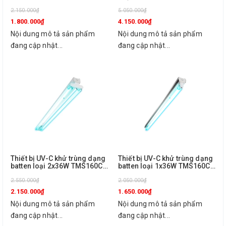
TMS160C 1X36W TUV SLV/6
biến loại 1x36W TMS160C
R Philips
2.150.000₫
1X36W TUV SLV/6 R Sensor
5.050.000₫
Philips
1.800.000₫
4.150.000₫
Nội dung mô tả sản phẩm
Nội dung mô tả sản phẩm
đang cập nhật...
đang cập nhật...
Thiết bị UV-C khử trùng dạng
Thiết bị UV-C khử trùng dạng
batten loại 2x36W TMS160C
batten loại 1x36W TMS160C
2X36W TUV SLV/6 Philips
1X36W TUV SLV/6 Philips
2.550.000₫
2.050.000₫
2.150.000₫
1.650.000₫
Nội dung mô tả sản phẩm
Nội dung mô tả sản phẩm
đang cập nhật...
đang cập nhật...