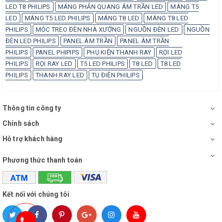
LED T8 PHILIPS
MÁNG PHẢN QUANG ÂM TRẦN LED
MÁNG T5
LED
MÁNG T5 LED PHILIPS
MÁNG T8 LED
MÁNG T8 LED
PHILIPS
MÓC TREO ĐÈN NHÀ XƯỞNG
NGUỒN ĐÈN LED
NGUỒN
ĐÈN LED PHILIPS
PANEL ÂM TRẦN
PANEL ÂM TRẦN
PHILIPS
PANEL PHIPIPS
PHỤ KIỆN THANH RAY
RỌI LED
PHILIPS
RỌI RAY LED
T5 LED PHILIPS
T8 LED
T8 LED
PHILIPS
THANH RAY LED
TỤ ĐIỆN PHILIPS
Thông tin công ty
Chính sách
Hỗ trợ khách hàng
Phương thức thanh toán
Kết nối với chúng tôi