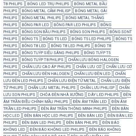
T8 PHILIPS
BÓNG LED TRỤ PHILIPS
BÓNG METAL BẦU
PHILIPS
BÓNG METAL CẮM PHILISP
BÓNG METAL GÀI
PHILIPS
BÓNG METAL PHILIPS
BÓNG METAL THẲNG
PHILIPS
BÓNG PAR LED
BÓNG PAR LED PHILIPS
BÓNG
PHILIPS
BÓNG SON BẦU PHILIPS
BÓNG SON PHILIPS
BÓNG SONT
PHILIPS
BÓNG T5
BÓNG T5 LED
BÓNG T5 LED PHILIPS
BÓNG T5
PHILIPS
BÓNG T8 LED
BÓNG T8 LED PHILIPS
BÓNG T8
PHILIPS
BÓNG TUÝP SIÊU SÁNG PHILIPS
BÓNG TUÝP T5
PHILIPS
BÓNG TUÝP T8 PHILIPS
CHẤN LƯU BÓNG HALOGEN
PHILIPS
CHẤN LƯU CAO ÁP PHILIPS
CHẤN LƯU CƠ
CHẤN LƯU CƠ
PHILIPS
CHẤN LƯU ĐÈN HALOGEN
CHẤN LƯU ĐÈN LED
CHẤN
LƯU ĐÈN LED PHILIPS
CHẤN LƯU ĐIỆN TỬ METAL
CHẤN LƯU ĐIỆN
TỬ PHILIPS
CHẤN LƯU METAL PHILIPS
CHẤN LƯU PHILISP
CHẤN
LƯU SON PHILIPS
CHÓA ĐÈN NHÀ XƯỞNG
DÂY LED PHILIPS
ĐÈN
ÂM TRẦN ĐIỀU CHỈNH MẦU PHILIPS
ĐÈN ÂM TRẦN LED
ĐÈN ÂM
TRẦN LED PHILIPS
ĐÈN ÂM TRẦN THÔNG MINH PHILIPS
ĐÈN BÀN
HỌC LED
ĐÈN BÀN HỌC LED PHILIPS
ĐÈN BÀN LED
ĐÈN BÀN LED
PHILIPS
ĐÈN BẠN LED PHILIPS
ĐÈN BÀN PHILIPS
ĐÈN BÁO
KHÔNG LED
ĐÈN BÁO KHÔNG LED PHILIPS
ĐÈN BÁO KHÔNG