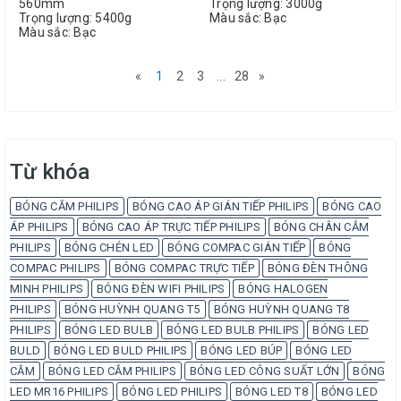
560mm
Trọng lượng: 3000g
Trọng lượng: 5400g
Màu sắc: Bạc
Màu sắc: Bạc
«
1
2
3
...
28
»
Từ khóa
BÓNG CẮM PHILIPS
BÓNG CAO ÁP GIÁN TIẾP PHILIPS
BÓNG CAO
ÁP PHILIPS
BÓNG CAO ÁP TRỰC TIẾP PHILIPS
BÓNG CHÂN CẮM
PHILIPS
BÓNG CHÉN LED
BÓNG COMPAC GIÁN TIẾP
BÓNG
COMPAC PHILIPS
BÓNG COMPAC TRỰC TIẾP
BÓNG ĐÈN THÔNG
MINH PHILIPS
BÓNG ĐÈN WIFI PHILIPS
BÓNG HALOGEN
PHILIPS
BÓNG HUỲNH QUANG T5
BÓNG HUỲNH QUANG T8
PHILIPS
BÓNG LED BULB
BÓNG LED BULB PHILIPS
BÓNG LED
BULD
BÓNG LED BULD PHILIPS
BÓNG LED BÚP
BÓNG LED
CẮM
BÓNG LED CẮM PHILIPS
BÓNG LED CÔNG SUẤT LỚN
BÓNG
LED MR16 PHILIPS
BÓNG LED PHILIPS
BÓNG LED T8
BÓNG LED