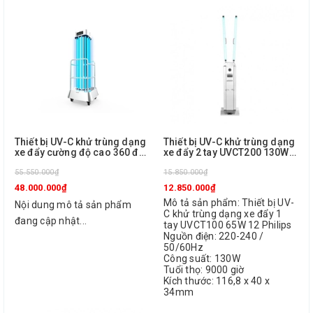
Thiết bị UV-C khử trùng dạng
Thiết bị UV-C khử trùng dạng
xe đẩy cường độ cao 360 độ
xe đẩy 2 tay UVCT200 130W
UVCT1200 432W EU Philips
12 Philips
55.550.000₫
15.850.000₫
48.000.000₫
12.850.000₫
Mô tả sản phẩm: Thiết bị UV-
Nội dung mô tả sản phẩm
C khử trùng dạng xe đẩy 1
đang cập nhật...
tay UVCT100 65W 12 Philips
Nguồn điện: 220-240 /
50/60Hz
Công suất: 130W
Tuổi thọ: 9000 giờ
Kích thước: 116,8 x 40 x
34mm