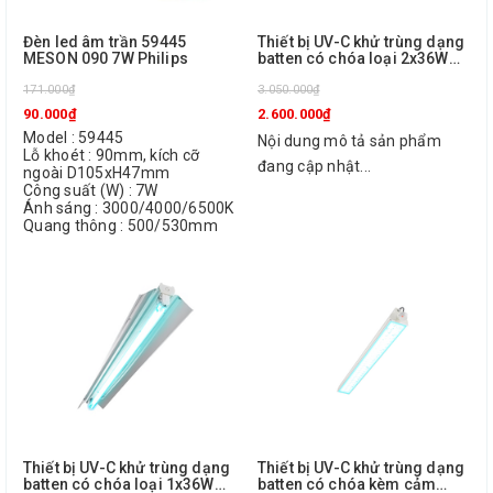
Đèn led âm trần 59445
Thiết bị UV-C khử trùng dạng
MESON 090 7W Philips
batten có chóa loại 2x36W
TMS160C 2X36W TUV SLV/6
171.000₫
R Philips
3.050.000₫
90.000₫
2.600.000₫
Model : 59445
Nội dung mô tả sản phẩm
Lỗ khoét : 90mm, kích cỡ
đang cập nhật...
ngoài D105xH47mm
Công suất (W) : 7W
Ánh sáng : 3000/4000/6500K
Quang thông : 500/530mm
Thiết bị UV-C khử trùng dạng
Thiết bị UV-C khử trùng dạng
batten có chóa loại 1x36W
batten có chóa kèm cảm