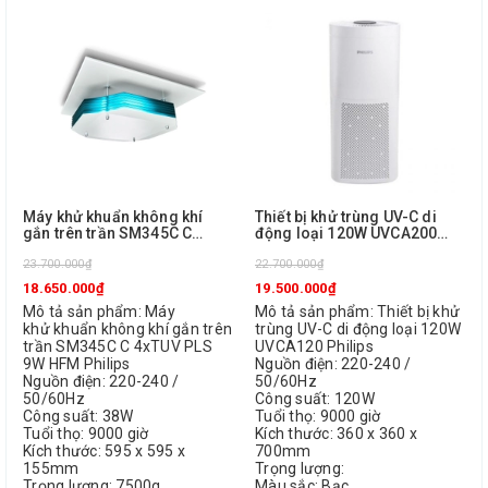
Máy khử khuẩn không khí
Thiết bị khử trùng UV-C di
gắn trên trần SM345C C
động loại 120W UVCA200
4xTUV PLS 9W HFM Philips
Philips
23.700.000₫
22.700.000₫
18.650.000₫
19.500.000₫
Mô tả sản phẩm: Máy
Mô tả sản phẩm: Thiết bị khử
khử khuẩn không khí gắn trên
trùng UV-C di động loại 120W
trần SM345C C 4xTUV PLS
UVCA120 Philips
9W HFM Philips
Nguồn điện: 220-240 /
Nguồn điện: 220-240 /
50/60Hz
50/60Hz
Công suất: 120W
Công suất: 38W
Tuổi thọ: 9000 giờ
Tuổi thọ: 9000 giờ
Kích thước: 360 x 360 x
Kích thước: 595 x 595 x
700mm
155mm
Trọng lượng:
Trọng lượng: 7500g
Màu sắc: Bạc