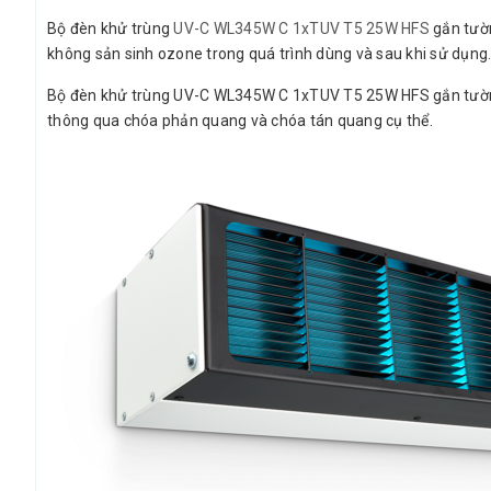
Bộ đèn khử trùng
UV-C WL345W C 1xTUV T5 25W HFS
gắn tườn
không sản sinh ozone trong quá trình dùng và sau khi sử dụng
Bộ đèn khử trùng UV-C WL345W C 1xTUV T5 25W HFS gắn tường đư
thông qua chóa phản quang và chóa tán quang cụ thể.