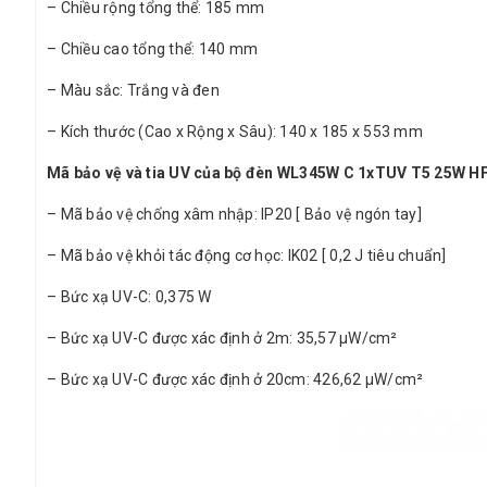
– Chiều rộng tổng thể: 185 mm
– Chiều cao tổng thể: 140 mm
– Màu sắc: Trắng và đen
– Kích thước (Cao x Rộng x Sâu): 140 x 185 x 553 mm
Mã bảo vệ và tia UV của bộ đèn WL345W C 1xTUV T5 25W H
– Mã bảo vệ chống xâm nhập: IP20 [ Bảo vệ ngón tay]
– Mã bảo vệ khỏi tác động cơ học: IK02 [ 0,2 J tiêu chuẩn]
– Bức xạ UV-C: 0,375 W
– Bức xạ UV-C được xác định ở 2m: 35,57 µW/cm²
– Bức xạ UV-C được xác định ở 20cm: 426,62 µW/cm²