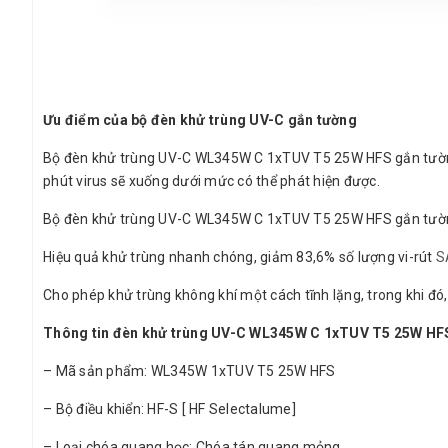
Ưu điểm của bộ đèn khử trùng UV-C gắn tường
Bộ đèn khử trùng UV-C WL345W C 1xTUV T5 25W HFS gắn tường 
phút virus sẽ xuống dưới mức có thể phát hiện được.
Bộ đèn khử trùng UV-C WL345W C 1xTUV T5 25W HFS gắn tườn
Hiệu quả khử trùng nhanh chóng, giảm 83,6% số lượng vi-rút
S
Cho phép khử trùng không khí một cách tĩnh lặng, trong khi đó
Thông tin đèn khử trùng UV-C WL345W C 1xTUV T5 25W HF
– Mã sản phẩm: WL345W 1xTUV T5 25W HFS
– Bộ điều khiển: HF-S [ HF Selectalume]
– Loại chóa quang học: Chóa tán quang mỏng