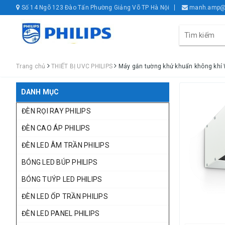
Số 14 Ngõ 123 Đào Tấn Phường Giảng Võ TP Hà Nội
manh.amp@
Trang chủ
THIẾT BỊ UVC PHILIPS
Máy gắn tường khử khuẩn không khí
DANH MỤC
ĐÈN RỌI RAY PHILIPS
ĐÈN CAO ÁP PHILIPS
ĐÈN LED ÂM TRẦN PHILIPS
BÓNG LED BÚP PHILIPS
BÓNG TUÝP LED PHILIPS
ĐÈN LED ỐP TRẦN PHILIPS
ĐÈN LED PANEL PHILIPS