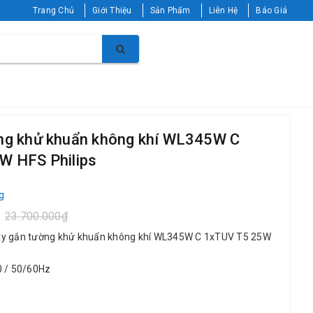
Trang Chủ
Giới Thiệu
Sản Phẩm
Liên Hệ
Báo Giá
ng khử khuẩn không khí WL345W C
W HFS Philips
g
23.700.000₫
áy gắn tường khử khuẩn không khí WL345W C 1xTUV T5 25W
0 / 50/60Hz