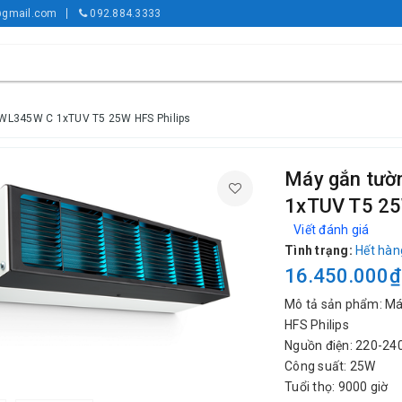
gmail.com
092.884.3333
 WL345W C 1xTUV T5 25W HFS Philips
Máy gắn tườ
1xTUV T5 25
Viết đánh giá
Tình trạng:
Hết hàn
16.450.000₫
Mô tả sản phẩm: M
HFS Philips
Nguồn điện: 220-24
Công suất: 25W
Tuổi thọ: 9000 giờ