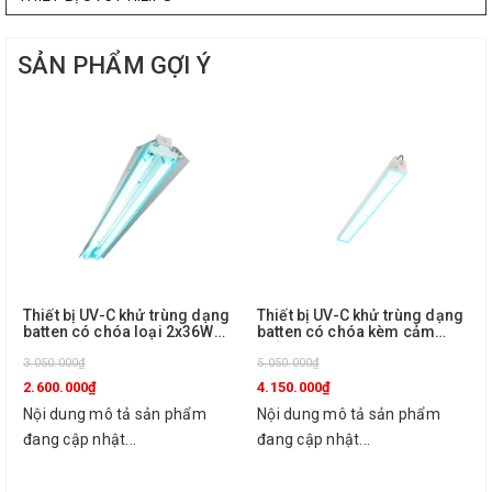
SẢN PHẨM GỢI Ý
Thiết bị UV-C khử trùng dạng
Thiết bị UV-C khử trùng dạng
batten có chóa loại 2x36W
batten có chóa kèm cảm
TMS160C 2X36W TUV SLV/6
biến loại 1x36W TMS160C
R Philips
3.050.000₫
1X36W TUV SLV/6 R Sensor
5.050.000₫
Philips
2.600.000₫
4.150.000₫
Nội dung mô tả sản phẩm
Nội dung mô tả sản phẩm
đang cập nhật...
đang cập nhật...