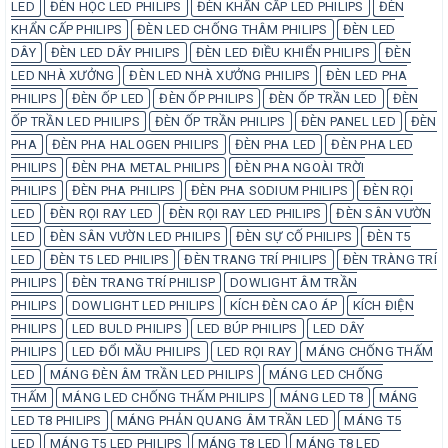
LED
ĐÈN HỌC LED PHILIPS
ĐÈN KHẨN CẤP LED PHILIPS
ĐÈN
KHẨN CẤP PHILIPS
ĐÈN LED CHỐNG THÂM PHILIPS
ĐÈN LED
DÂY
ĐÈN LED DÂY PHILIPS
ĐÈN LED ĐIỀU KHIỂN PHILIPS
ĐÈN
LED NHÀ XƯỞNG
ĐÈN LED NHÀ XƯỞNG PHILIPS
ĐÈN LED PHA
PHILIPS
ĐÈN ỐP LED
ĐÈN ỐP PHILIPS
ĐÈN ỐP TRẦN LED
ĐÈN
ỐP TRẦN LED PHILIPS
ĐÈN ỐP TRẦN PHILIPS
ĐÈN PANEL LED
ĐÈN
PHA
ĐÈN PHA HALOGEN PHILIPS
ĐÈN PHA LED
ĐÈN PHA LED
PHILIPS
ĐÈN PHA METAL PHILIPS
ĐÈN PHA NGOÀI TRỜI
PHILIPS
ĐÈN PHA PHILIPS
ĐÈN PHA SODIUM PHILIPS
ĐÈN RỌI
LED
ĐÈN RỌI RAY LED
ĐÈN RỌI RAY LED PHILIPS
ĐÈN SÂN VƯỜN
LED
ĐÈN SÂN VƯỜN LED PHILIPS
ĐÈN SỰ CỐ PHILIPS
ĐÈN T5
LED
ĐÈN T5 LED PHILIPS
ĐÈN TRANG TRÍ PHILIPS
ĐÈN TRÀNG TRÍ
PHILIPS
ĐÈN TRANG TRÍ PHILISP
DOWLIGHT ÂM TRẦN
PHILIPS
DOWLIGHT LED PHILIPS
KÍCH ĐÈN CAO ÁP
KÍCH ĐIỆN
PHILIPS
LED BULD PHILIPS
LED BÚP PHILIPS
LED DÂY
PHILIPS
LED ĐỔI MẦU PHILIPS
LED RỌI RAY
MÁNG CHỐNG THẤM
LED
MÁNG ĐÈN ÂM TRẦN LED PHILIPS
MÁNG LED CHỐNG
THẤM
MÁNG LED CHỐNG THẤM PHILIPS
MÁNG LED T8
MÁNG
LED T8 PHILIPS
MÁNG PHẢN QUANG ÂM TRẦN LED
MÁNG T5
LED
MÁNG T5 LED PHILIPS
MÁNG T8 LED
MÁNG T8 LED