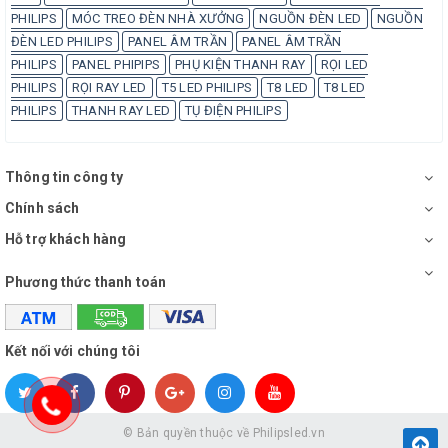
PHILIPS
MÓC TREO ĐÈN NHÀ XƯỞNG
NGUỒN ĐÈN LED
NGUỒN
ĐÈN LED PHILIPS
PANEL ÂM TRẦN
PANEL ÂM TRẦN
PHILIPS
PANEL PHIPIPS
PHỤ KIỆN THANH RAY
RỌI LED
PHILIPS
RỌI RAY LED
T5 LED PHILIPS
T8 LED
T8 LED
PHILIPS
THANH RAY LED
TỤ ĐIỆN PHILIPS
Thông tin công ty
Chính sách
Hỗ trợ khách hàng
Phương thức thanh toán
Kết nối với chúng tôi
© Bản quyền thuộc về
Philipsled.vn