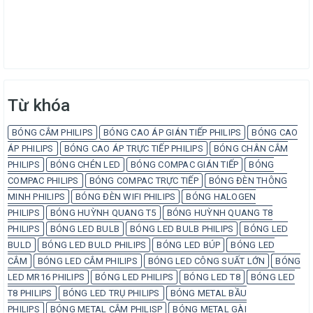
Từ khóa
BÓNG CẮM PHILIPS
BÓNG CAO ÁP GIÁN TIẾP PHILIPS
BÓNG CAO
ÁP PHILIPS
BÓNG CAO ÁP TRỰC TIẾP PHILIPS
BÓNG CHÂN CẮM
PHILIPS
BÓNG CHÉN LED
BÓNG COMPAC GIÁN TIẾP
BÓNG
COMPAC PHILIPS
BÓNG COMPAC TRỰC TIẾP
BÓNG ĐÈN THÔNG
MINH PHILIPS
BÓNG ĐÈN WIFI PHILIPS
BÓNG HALOGEN
PHILIPS
BÓNG HUỲNH QUANG T5
BÓNG HUỲNH QUANG T8
PHILIPS
BÓNG LED BULB
BÓNG LED BULB PHILIPS
BÓNG LED
BULD
BÓNG LED BULD PHILIPS
BÓNG LED BÚP
BÓNG LED
CẮM
BÓNG LED CẮM PHILIPS
BÓNG LED CÔNG SUẤT LỚN
BÓNG
LED MR16 PHILIPS
BÓNG LED PHILIPS
BÓNG LED T8
BÓNG LED
T8 PHILIPS
BÓNG LED TRỤ PHILIPS
BÓNG METAL BẦU
PHILIPS
BÓNG METAL CẮM PHILISP
BÓNG METAL GÀI