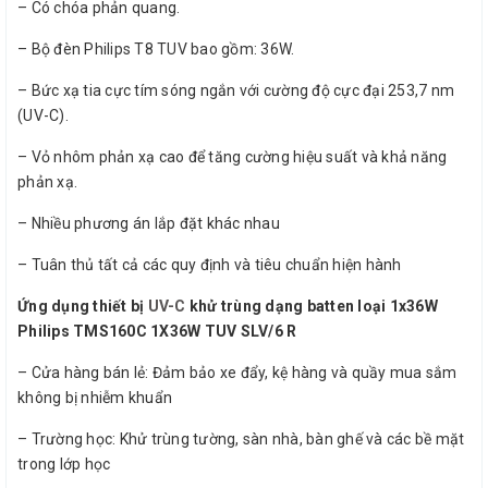
– Có chóa phản quang.
– Bộ đèn Philips T8 TUV bao gồm: 36W.
– Bức xạ tia cực tím sóng ngắn với cường độ cực đại 253,7 nm
(UV-C).
– Vỏ nhôm phản xạ cao để tăng cường hiệu suất và khả năng
phản xạ.
– Nhiều phương án lắp đặt khác nhau
– Tuân thủ tất cả các quy định và tiêu chuẩn hiện hành
Ứng dụng thiết bị
UV-C
khử trùng dạng batten loại 1x36W
Philips TMS160C 1X36W TUV SLV/6 R
– Cửa hàng bán lẻ: Đảm bảo xe đẩy, kệ hàng và quầy mua sắm
không bị nhiễm khuẩn
– Trường học: Khử trùng tường, sàn nhà, bàn ghế và các bề mặt
trong lớp học