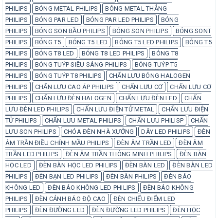
PHILIPS
BÓNG METAL PHILIPS
BÓNG METAL THẲNG
PHILIPS
BÓNG PAR LED
BÓNG PAR LED PHILIPS
BÓNG
PHILIPS
BÓNG SON BẦU PHILIPS
BÓNG SON PHILIPS
BÓNG SONT
PHILIPS
BÓNG T5
BÓNG T5 LED
BÓNG T5 LED PHILIPS
BÓNG T5
PHILIPS
BÓNG T8 LED
BÓNG T8 LED PHILIPS
BÓNG T8
PHILIPS
BÓNG TUÝP SIÊU SÁNG PHILIPS
BÓNG TUÝP T5
PHILIPS
BÓNG TUÝP T8 PHILIPS
CHẤN LƯU BÓNG HALOGEN
PHILIPS
CHẤN LƯU CAO ÁP PHILIPS
CHẤN LƯU CƠ
CHẤN LƯU CƠ
PHILIPS
CHẤN LƯU ĐÈN HALOGEN
CHẤN LƯU ĐÈN LED
CHẤN
LƯU ĐÈN LED PHILIPS
CHẤN LƯU ĐIỆN TỬ METAL
CHẤN LƯU ĐIỆN
TỬ PHILIPS
CHẤN LƯU METAL PHILIPS
CHẤN LƯU PHILISP
CHẤN
LƯU SON PHILIPS
CHÓA ĐÈN NHÀ XƯỞNG
DÂY LED PHILIPS
ĐÈN
ÂM TRẦN ĐIỀU CHỈNH MẦU PHILIPS
ĐÈN ÂM TRẦN LED
ĐÈN ÂM
TRẦN LED PHILIPS
ĐÈN ÂM TRẦN THÔNG MINH PHILIPS
ĐÈN BÀN
HỌC LED
ĐÈN BÀN HỌC LED PHILIPS
ĐÈN BÀN LED
ĐÈN BÀN LED
PHILIPS
ĐÈN BẠN LED PHILIPS
ĐÈN BÀN PHILIPS
ĐÈN BÁO
KHÔNG LED
ĐÈN BÁO KHÔNG LED PHILIPS
ĐÈN BÁO KHÔNG
PHILIPS
ĐÈN CẢNH BÁO ĐỘ CAO
ĐÈN CHIẾU ĐIỂM LED
PHILIPS
ĐÈN ĐƯỜNG LED
ĐÈN ĐƯỜNG LED PHILIPS
ĐÈN HỌC