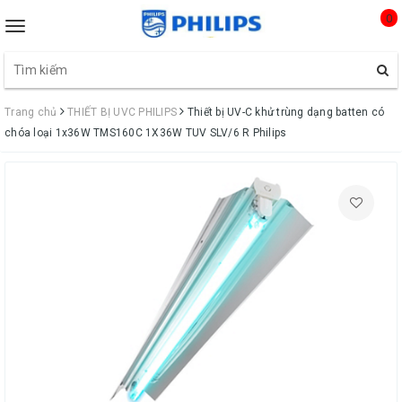
0
Toggle
navigation
Trang chủ
THIẾT BỊ UVC PHILIPS
Thiết bị UV-C khử trùng dạng batten có
chóa loại 1x36W TMS160C 1X36W TUV SLV/6 R Philips