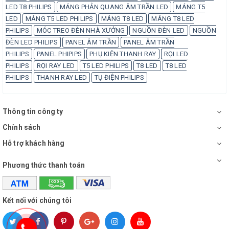
LED T8 PHILIPS
MÁNG PHẢN QUANG ÂM TRẦN LED
MÁNG T5
LED
MÁNG T5 LED PHILIPS
MÁNG T8 LED
MÁNG T8 LED
PHILIPS
MÓC TREO ĐÈN NHÀ XƯỞNG
NGUỒN ĐÈN LED
NGUỒN
ĐÈN LED PHILIPS
PANEL ÂM TRẦN
PANEL ÂM TRẦN
PHILIPS
PANEL PHIPIPS
PHỤ KIỆN THANH RAY
RỌI LED
PHILIPS
RỌI RAY LED
T5 LED PHILIPS
T8 LED
T8 LED
PHILIPS
THANH RAY LED
TỤ ĐIỆN PHILIPS
Thông tin công ty
Chính sách
Hỗ trợ khách hàng
Phương thức thanh toán
Kết nối với chúng tôi