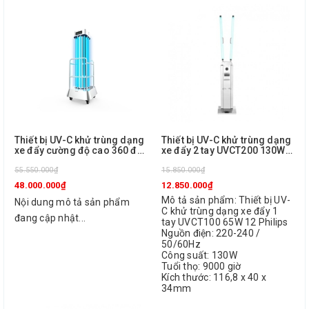
Thiết bị UV-C khử trùng dạng
Thiết bị UV-C khử trùng dạng
xe đẩy cường độ cao 360 độ
xe đẩy 2 tay UVCT200 130W
UVCT1200 432W EU Philips
12 Philips
55.550.000₫
15.850.000₫
48.000.000₫
12.850.000₫
Mô tả sản phẩm: Thiết bị UV-
Nội dung mô tả sản phẩm
C khử trùng dạng xe đẩy 1
đang cập nhật...
tay UVCT100 65W 12 Philips
Nguồn điện: 220-240 /
50/60Hz
Công suất: 130W
Tuổi thọ: 9000 giờ
Kích thước: 116,8 x 40 x
34mm