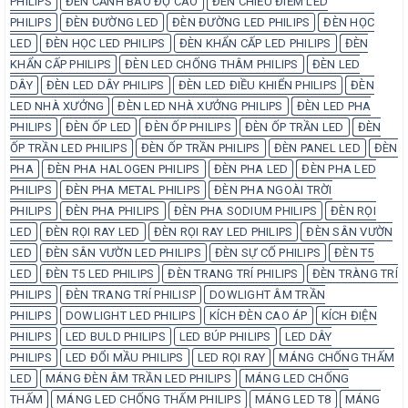
PHILIPS
ĐÈN CẢNH BÁO ĐỘ CAO
ĐÈN CHIẾU ĐIỂM LED
PHILIPS
ĐÈN ĐƯỜNG LED
ĐÈN ĐƯỜNG LED PHILIPS
ĐÈN HỌC
LED
ĐÈN HỌC LED PHILIPS
ĐÈN KHẨN CẤP LED PHILIPS
ĐÈN
KHẨN CẤP PHILIPS
ĐÈN LED CHỐNG THÂM PHILIPS
ĐÈN LED
DÂY
ĐÈN LED DÂY PHILIPS
ĐÈN LED ĐIỀU KHIỂN PHILIPS
ĐÈN
LED NHÀ XƯỞNG
ĐÈN LED NHÀ XƯỞNG PHILIPS
ĐÈN LED PHA
PHILIPS
ĐÈN ỐP LED
ĐÈN ỐP PHILIPS
ĐÈN ỐP TRẦN LED
ĐÈN
ỐP TRẦN LED PHILIPS
ĐÈN ỐP TRẦN PHILIPS
ĐÈN PANEL LED
ĐÈN
PHA
ĐÈN PHA HALOGEN PHILIPS
ĐÈN PHA LED
ĐÈN PHA LED
PHILIPS
ĐÈN PHA METAL PHILIPS
ĐÈN PHA NGOÀI TRỜI
PHILIPS
ĐÈN PHA PHILIPS
ĐÈN PHA SODIUM PHILIPS
ĐÈN RỌI
LED
ĐÈN RỌI RAY LED
ĐÈN RỌI RAY LED PHILIPS
ĐÈN SÂN VƯỜN
LED
ĐÈN SÂN VƯỜN LED PHILIPS
ĐÈN SỰ CỐ PHILIPS
ĐÈN T5
LED
ĐÈN T5 LED PHILIPS
ĐÈN TRANG TRÍ PHILIPS
ĐÈN TRÀNG TRÍ
PHILIPS
ĐÈN TRANG TRÍ PHILISP
DOWLIGHT ÂM TRẦN
PHILIPS
DOWLIGHT LED PHILIPS
KÍCH ĐÈN CAO ÁP
KÍCH ĐIỆN
PHILIPS
LED BULD PHILIPS
LED BÚP PHILIPS
LED DÂY
PHILIPS
LED ĐỔI MẦU PHILIPS
LED RỌI RAY
MÁNG CHỐNG THẤM
LED
MÁNG ĐÈN ÂM TRẦN LED PHILIPS
MÁNG LED CHỐNG
THẤM
MÁNG LED CHỐNG THẤM PHILIPS
MÁNG LED T8
MÁNG