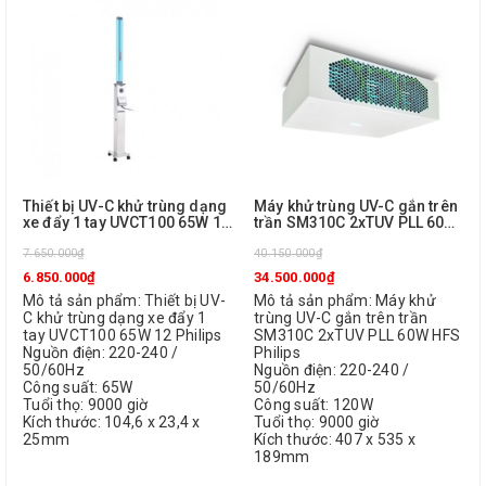
Thiết bị UV-C khử trùng dạng
Máy khử trùng UV-C gắn trên
xe đẩy 1 tay UVCT100 65W 12
trần SM310C 2xTUV PLL 60W
Philips
HFS Philips
7.650.000₫
40.150.000₫
6.850.000₫
34.500.000₫
Mô tả sản phẩm: Thiết bị UV-
Mô tả sản phẩm: Máy khử
C khử trùng dạng xe đẩy 1
trùng UV-C gắn trên trần
tay UVCT100 65W 12 Philips
SM310C 2xTUV PLL 60W HFS
Nguồn điện: 220-240 /
Philips
50/60Hz
Nguồn điện: 220-240 /
Công suất: 65W
50/60Hz
Tuổi thọ: 9000 giờ
Công suất: 120W
Kích thước: 104,6 x 23,4 x
Tuổi thọ: 9000 giờ
25mm
Kích thước: 407 x 535 x
189mm