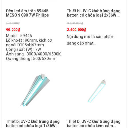
Đèn led âm trần 59445
Thiết bị UV-C khử trùng dạng
MESON 090 7W Philips
batten có chóa loại 2x36W
TMS160C 2X36W TUV SLV/6
171.000₫
R Philips
3.050.000₫
90.000₫
2.600.000₫
Model : 59445
Nội dung mô tả sản phẩm
Lỗ khoét : 90mm, kích cỡ
đang cập nhật...
ngoài D105xH47mm
Công suất (W) : 7W
Ánh sáng : 3000/4000/6500K
Quang thông : 500/530mm
Thiết bị UV-C khử trùng dạng
Thiết bị UV-C khử trùng dạng
batten có chóa loại 1x36W
batten có chóa kèm cảm