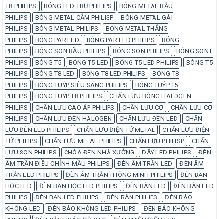
T8 PHILIPS
BÓNG LED TRỤ PHILIPS
BÓNG METAL BẦU
PHILIPS
BÓNG METAL CẮM PHILISP
BÓNG METAL GÀI
PHILIPS
BÓNG METAL PHILIPS
BÓNG METAL THẲNG
PHILIPS
BÓNG PAR LED
BÓNG PAR LED PHILIPS
BÓNG
PHILIPS
BÓNG SON BẦU PHILIPS
BÓNG SON PHILIPS
BÓNG SONT
PHILIPS
BÓNG T5
BÓNG T5 LED
BÓNG T5 LED PHILIPS
BÓNG T5
PHILIPS
BÓNG T8 LED
BÓNG T8 LED PHILIPS
BÓNG T8
PHILIPS
BÓNG TUÝP SIÊU SÁNG PHILIPS
BÓNG TUÝP T5
PHILIPS
BÓNG TUÝP T8 PHILIPS
CHẤN LƯU BÓNG HALOGEN
PHILIPS
CHẤN LƯU CAO ÁP PHILIPS
CHẤN LƯU CƠ
CHẤN LƯU CƠ
PHILIPS
CHẤN LƯU ĐÈN HALOGEN
CHẤN LƯU ĐÈN LED
CHẤN
LƯU ĐÈN LED PHILIPS
CHẤN LƯU ĐIỆN TỬ METAL
CHẤN LƯU ĐIỆN
TỬ PHILIPS
CHẤN LƯU METAL PHILIPS
CHẤN LƯU PHILISP
CHẤN
LƯU SON PHILIPS
CHÓA ĐÈN NHÀ XƯỞNG
DÂY LED PHILIPS
ĐÈN
ÂM TRẦN ĐIỀU CHỈNH MẦU PHILIPS
ĐÈN ÂM TRẦN LED
ĐÈN ÂM
TRẦN LED PHILIPS
ĐÈN ÂM TRẦN THÔNG MINH PHILIPS
ĐÈN BÀN
HỌC LED
ĐÈN BÀN HỌC LED PHILIPS
ĐÈN BÀN LED
ĐÈN BÀN LED
PHILIPS
ĐÈN BẠN LED PHILIPS
ĐÈN BÀN PHILIPS
ĐÈN BÁO
KHÔNG LED
ĐÈN BÁO KHÔNG LED PHILIPS
ĐÈN BÁO KHÔNG