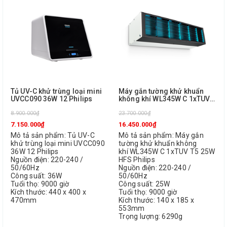
Tủ UV-C khử trùng loại mini
Máy gắn tường khử khuẩn
UVCC090 36W 12 Philips
không khí WL345W C 1xTUV
T5 25W HFS Philips
8.900.000₫
23.700.000₫
7.150.000₫
16.450.000₫
Mô tả sản phẩm: Tủ UV-C
Mô tả sản phẩm: Máy gắn
khử trùng loại mini UVCC090
tường khử khuẩn không
36W 12 Philips
khí WL345W C 1xTUV T5 25W
Nguồn điện: 220-240 /
HFS Philips
50/60Hz
Nguồn điện: 220-240 /
Công suất: 36W
50/60Hz
Tuổi thọ: 9000 giờ
Công suất: 25W
Kích thước: 440 x 400 x
Tuổi thọ: 9000 giờ
470mm
Kích thước: 140 x 185 x
553mm
Trọng lượng: 6290g