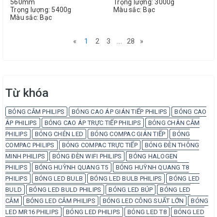
560mm
Trọng lượng: 3000g
Trọng lượng: 5400g
Màu sắc: Bạc
Màu sắc: Bạc
«
1
2
3
...
28
»
Từ khóa
BÓNG CẮM PHILIPS
BÓNG CAO ÁP GIÁN TIẾP PHILIPS
BÓNG CAO
ÁP PHILIPS
BÓNG CAO ÁP TRỰC TIẾP PHILIPS
BÓNG CHÂN CẮM
PHILIPS
BÓNG CHÉN LED
BÓNG COMPAC GIÁN TIẾP
BÓNG
COMPAC PHILIPS
BÓNG COMPAC TRỰC TIẾP
BÓNG ĐÈN THÔNG
MINH PHILIPS
BÓNG ĐÈN WIFI PHILIPS
BÓNG HALOGEN
PHILIPS
BÓNG HUỲNH QUANG T5
BÓNG HUỲNH QUANG T8
PHILIPS
BÓNG LED BULB
BÓNG LED BULB PHILIPS
BÓNG LED
BULD
BÓNG LED BULD PHILIPS
BÓNG LED BÚP
BÓNG LED
CẮM
BÓNG LED CẮM PHILIPS
BÓNG LED CÔNG SUẤT LỚN
BÓNG
LED MR16 PHILIPS
BÓNG LED PHILIPS
BÓNG LED T8
BÓNG LED