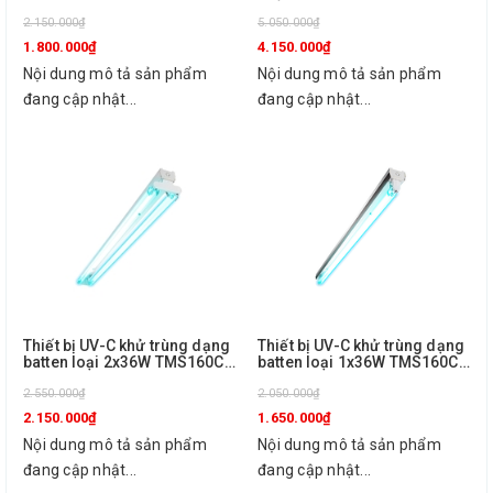
TMS160C 1X36W TUV SLV/6
biến loại 1x36W TMS160C
R Philips
2.150.000₫
1X36W TUV SLV/6 R Sensor
5.050.000₫
Philips
1.800.000₫
4.150.000₫
Nội dung mô tả sản phẩm
Nội dung mô tả sản phẩm
đang cập nhật...
đang cập nhật...
Thiết bị UV-C khử trùng dạng
Thiết bị UV-C khử trùng dạng
batten loại 2x36W TMS160C
batten loại 1x36W TMS160C
2X36W TUV SLV/6 Philips
1X36W TUV SLV/6 Philips
2.550.000₫
2.050.000₫
2.150.000₫
1.650.000₫
Nội dung mô tả sản phẩm
Nội dung mô tả sản phẩm
đang cập nhật...
đang cập nhật...