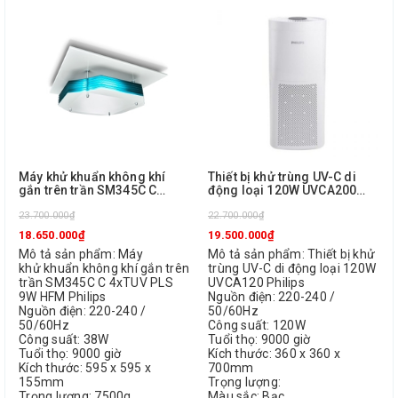
Máy khử khuẩn không khí
Thiết bị khử trùng UV-C di
gắn trên trần SM345C C
động loại 120W UVCA200
4xTUV PLS 9W HFM Philips
Philips
23.700.000₫
22.700.000₫
18.650.000₫
19.500.000₫
Mô tả sản phẩm: Máy
Mô tả sản phẩm: Thiết bị khử
khử khuẩn không khí gắn trên
trùng UV-C di động loại 120W
trần SM345C C 4xTUV PLS
UVCA120 Philips
9W HFM Philips
Nguồn điện: 220-240 /
Nguồn điện: 220-240 /
50/60Hz
50/60Hz
Công suất: 120W
Công suất: 38W
Tuổi thọ: 9000 giờ
Tuổi thọ: 9000 giờ
Kích thước: 360 x 360 x
Kích thước: 595 x 595 x
700mm
155mm
Trọng lượng:
Trọng lượng: 7500g
Màu sắc: Bạc