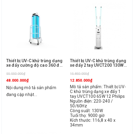
Thiết bị UV-C khử trùng dạng
Thiết bị UV-C khử trùng dạng
xe đẩy cường độ cao 360 độ
xe đẩy 2 tay UVCT200 130W
UVCT1200 432W EU Philips
12 Philips
55.550.000₫
15.850.000₫
48.000.000₫
12.850.000₫
Mô tả sản phẩm: Thiết bị UV-
Nội dung mô tả sản phẩm
C khử trùng dạng xe đẩy 1
đang cập nhật...
tay UVCT100 65W 12 Philips
Nguồn điện: 220-240 /
50/60Hz
Công suất: 130W
Tuổi thọ: 9000 giờ
Kích thước: 116,8 x 40 x
34mm