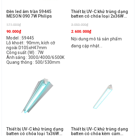
Đèn led âm trần 59445
Thiết bị UV-C khử trùng dạng
MESON 090 7W Philips
batten có chóa loại 2x36W
TMS160C 2X36W TUV SLV/6
171.000₫
R Philips
3.050.000₫
90.000₫
2.600.000₫
Model : 59445
Nội dung mô tả sản phẩm
Lỗ khoét : 90mm, kích cỡ
đang cập nhật...
ngoài D105xH47mm
Công suất (W) : 7W
Ánh sáng : 3000/4000/6500K
Quang thông : 500/530mm
Thiết bị UV-C khử trùng dạng
Thiết bị UV-C khử trùng dạng
batten có chóa loại 1x36W
batten có chóa kèm cảm