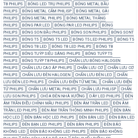
T8 PHILIPS
BÓNG LED TRỤ PHILIPS
BÓNG METAL BẦU
PHILIPS
BÓNG METAL CẮM PHILISP
BÓNG METAL GÀI
PHILIPS
BÓNG METAL PHILIPS
BÓNG METAL THẲNG
PHILIPS
BÓNG PAR LED
BÓNG PAR LED PHILIPS
BÓNG
PHILIPS
BÓNG SON BẦU PHILIPS
BÓNG SON PHILIPS
BÓNG SONT
PHILIPS
BÓNG T5
BÓNG T5 LED
BÓNG T5 LED PHILIPS
BÓNG T5
PHILIPS
BÓNG T8 LED
BÓNG T8 LED PHILIPS
BÓNG T8
PHILIPS
BÓNG TUÝP SIÊU SÁNG PHILIPS
BÓNG TUÝP T5
PHILIPS
BÓNG TUÝP T8 PHILIPS
CHẤN LƯU BÓNG HALOGEN
PHILIPS
CHẤN LƯU CAO ÁP PHILIPS
CHẤN LƯU CƠ
CHẤN LƯU CƠ
PHILIPS
CHẤN LƯU ĐÈN HALOGEN
CHẤN LƯU ĐÈN LED
CHẤN
LƯU ĐÈN LED PHILIPS
CHẤN LƯU ĐIỆN TỬ METAL
CHẤN LƯU ĐIỆN
TỬ PHILIPS
CHẤN LƯU METAL PHILIPS
CHẤN LƯU PHILISP
CHẤN
LƯU SON PHILIPS
CHÓA ĐÈN NHÀ XƯỞNG
DÂY LED PHILIPS
ĐÈN
ÂM TRẦN ĐIỀU CHỈNH MẦU PHILIPS
ĐÈN ÂM TRẦN LED
ĐÈN ÂM
TRẦN LED PHILIPS
ĐÈN ÂM TRẦN THÔNG MINH PHILIPS
ĐÈN BÀN
HỌC LED
ĐÈN BÀN HỌC LED PHILIPS
ĐÈN BÀN LED
ĐÈN BÀN LED
PHILIPS
ĐÈN BẠN LED PHILIPS
ĐÈN BÀN PHILIPS
ĐÈN BÁO
KHÔNG LED
ĐÈN BÁO KHÔNG LED PHILIPS
ĐÈN BÁO KHÔNG