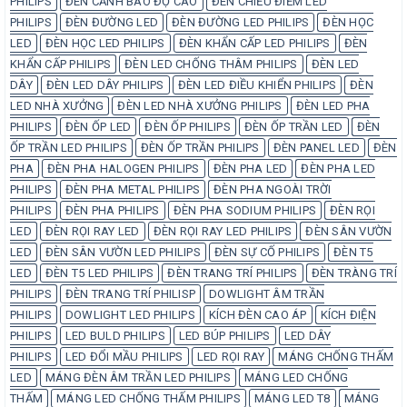
PHILIPS
ĐÈN CẢNH BÁO ĐỘ CAO
ĐÈN CHIẾU ĐIỂM LED
PHILIPS
ĐÈN ĐƯỜNG LED
ĐÈN ĐƯỜNG LED PHILIPS
ĐÈN HỌC
LED
ĐÈN HỌC LED PHILIPS
ĐÈN KHẨN CẤP LED PHILIPS
ĐÈN
KHẨN CẤP PHILIPS
ĐÈN LED CHỐNG THÂM PHILIPS
ĐÈN LED
DÂY
ĐÈN LED DÂY PHILIPS
ĐÈN LED ĐIỀU KHIỂN PHILIPS
ĐÈN
LED NHÀ XƯỞNG
ĐÈN LED NHÀ XƯỞNG PHILIPS
ĐÈN LED PHA
PHILIPS
ĐÈN ỐP LED
ĐÈN ỐP PHILIPS
ĐÈN ỐP TRẦN LED
ĐÈN
ỐP TRẦN LED PHILIPS
ĐÈN ỐP TRẦN PHILIPS
ĐÈN PANEL LED
ĐÈN
PHA
ĐÈN PHA HALOGEN PHILIPS
ĐÈN PHA LED
ĐÈN PHA LED
PHILIPS
ĐÈN PHA METAL PHILIPS
ĐÈN PHA NGOÀI TRỜI
PHILIPS
ĐÈN PHA PHILIPS
ĐÈN PHA SODIUM PHILIPS
ĐÈN RỌI
LED
ĐÈN RỌI RAY LED
ĐÈN RỌI RAY LED PHILIPS
ĐÈN SÂN VƯỜN
LED
ĐÈN SÂN VƯỜN LED PHILIPS
ĐÈN SỰ CỐ PHILIPS
ĐÈN T5
LED
ĐÈN T5 LED PHILIPS
ĐÈN TRANG TRÍ PHILIPS
ĐÈN TRÀNG TRÍ
PHILIPS
ĐÈN TRANG TRÍ PHILISP
DOWLIGHT ÂM TRẦN
PHILIPS
DOWLIGHT LED PHILIPS
KÍCH ĐÈN CAO ÁP
KÍCH ĐIỆN
PHILIPS
LED BULD PHILIPS
LED BÚP PHILIPS
LED DÂY
PHILIPS
LED ĐỔI MẦU PHILIPS
LED RỌI RAY
MÁNG CHỐNG THẤM
LED
MÁNG ĐÈN ÂM TRẦN LED PHILIPS
MÁNG LED CHỐNG
THẤM
MÁNG LED CHỐNG THẤM PHILIPS
MÁNG LED T8
MÁNG