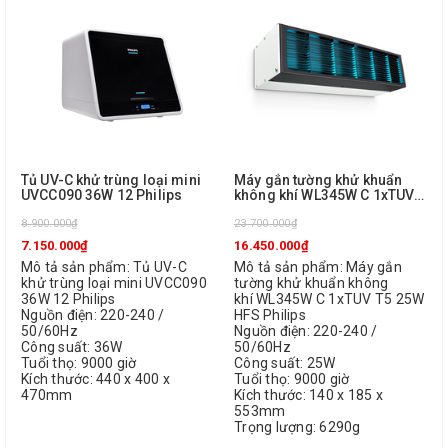
Tủ UV-C khử trùng loại mini
Máy gắn tường khử khuẩn
UVCC090 36W 12 Philips
không khí WL345W C 1xTUV
T5 25W HFS Philips
8.900.000₫
23.700.000₫
7.150.000₫
16.450.000₫
Mô tả sản phẩm: Tủ UV-C
Mô tả sản phẩm: Máy gắn
khử trùng loại mini UVCC090
tường khử khuẩn không
36W 12 Philips
khí WL345W C 1xTUV T5 25W
Nguồn điện: 220-240 /
HFS Philips
50/60Hz
Nguồn điện: 220-240 /
Công suất: 36W
50/60Hz
Tuổi thọ: 9000 giờ
Công suất: 25W
Kích thước: 440 x 400 x
Tuổi thọ: 9000 giờ
470mm
Kích thước: 140 x 185 x
553mm
Trọng lượng: 6290g