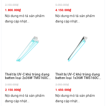
TMS160C 1X36W TUV SLV/6
biến loại 1x36W TMS160C
R Philips
2.150.000₫
1X36W TUV SLV/6 R Sensor
5.050.000₫
Philips
1.800.000₫
4.150.000₫
Nội dung mô tả sản phẩm
Nội dung mô tả sản phẩm
đang cập nhật...
đang cập nhật...
Thiết bị UV-C khử trùng dạng
Thiết bị UV-C khử trùng dạng
batten loại 2x36W TMS160C
batten loại 1x36W TMS160C
2X36W TUV SLV/6 Philips
1X36W TUV SLV/6 Philips
2.550.000₫
2.050.000₫
2.150.000₫
1.650.000₫
Nội dung mô tả sản phẩm
Nội dung mô tả sản phẩm
đang cập nhật...
đang cập nhật...