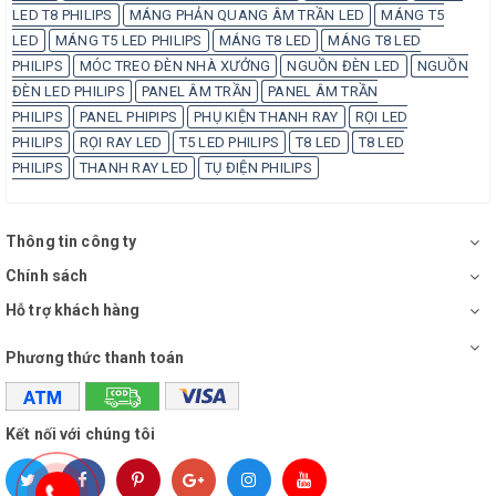
LED T8 PHILIPS
MÁNG PHẢN QUANG ÂM TRẦN LED
MÁNG T5
LED
MÁNG T5 LED PHILIPS
MÁNG T8 LED
MÁNG T8 LED
PHILIPS
MÓC TREO ĐÈN NHÀ XƯỞNG
NGUỒN ĐÈN LED
NGUỒN
ĐÈN LED PHILIPS
PANEL ÂM TRẦN
PANEL ÂM TRẦN
PHILIPS
PANEL PHIPIPS
PHỤ KIỆN THANH RAY
RỌI LED
PHILIPS
RỌI RAY LED
T5 LED PHILIPS
T8 LED
T8 LED
PHILIPS
THANH RAY LED
TỤ ĐIỆN PHILIPS
Thông tin công ty
Chính sách
Hỗ trợ khách hàng
Phương thức thanh toán
Kết nối với chúng tôi