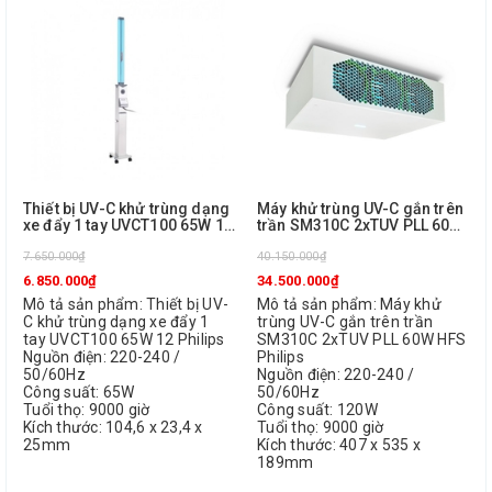
Thiết bị UV-C khử trùng dạng
Máy khử trùng UV-C gắn trên
xe đẩy 1 tay UVCT100 65W 12
trần SM310C 2xTUV PLL 60W
Philips
HFS Philips
7.650.000₫
40.150.000₫
6.850.000₫
34.500.000₫
Mô tả sản phẩm: Thiết bị UV-
Mô tả sản phẩm: Máy khử
C khử trùng dạng xe đẩy 1
trùng UV-C gắn trên trần
tay UVCT100 65W 12 Philips
SM310C 2xTUV PLL 60W HFS
Nguồn điện: 220-240 /
Philips
50/60Hz
Nguồn điện: 220-240 /
Công suất: 65W
50/60Hz
Tuổi thọ: 9000 giờ
Công suất: 120W
Kích thước: 104,6 x 23,4 x
Tuổi thọ: 9000 giờ
25mm
Kích thước: 407 x 535 x
189mm