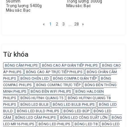
560mm
Trọng lượng: 3000g
Trọng lượng: 5400g
Màu sắc: Bạc
Màu sắc: Bạc
«
1
2
3
...
28
»
Từ khóa
BÓNG CẮM PHILIPS
BÓNG CAO ÁP GIÁN TIẾP PHILIPS
BÓNG CAO
ÁP PHILIPS
BÓNG CAO ÁP TRỰC TIẾP PHILIPS
BÓNG CHÂN CẮM
PHILIPS
BÓNG CHÉN LED
BÓNG COMPAC GIÁN TIẾP
BÓNG
COMPAC PHILIPS
BÓNG COMPAC TRỰC TIẾP
BÓNG ĐÈN THÔNG
MINH PHILIPS
BÓNG ĐÈN WIFI PHILIPS
BÓNG HALOGEN
PHILIPS
BÓNG HUỲNH QUANG T5
BÓNG HUỲNH QUANG T8
PHILIPS
BÓNG LED BULB
BÓNG LED BULB PHILIPS
BÓNG LED
BULD
BÓNG LED BULD PHILIPS
BÓNG LED BÚP
BÓNG LED
CẮM
BÓNG LED CẮM PHILIPS
BÓNG LED CÔNG SUẤT LỚN
BÓNG
LED MR16 PHILIPS
BÓNG LED PHILIPS
BÓNG LED T8
BÓNG LED