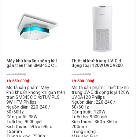
Máy khử khuẩn không khí
Thiết bị khử trùng UV-C di
gắn trên trần SM345C C
động loại 120W UVCA200
4xTUV PLS 9W HFM Philips
Philips
23.700.000₫
22.700.000₫
18.650.000₫
19.500.000₫
Mô tả sản phẩm: Máy
Mô tả sản phẩm: Thiết bị khử
khử khuẩn không khí gắn trên
trùng UV-C di động loại 120W
trần SM345C C 4xTUV PLS
UVCA120 Philips
9W HFM Philips
Nguồn điện: 220-240 /
Nguồn điện: 220-240 /
50/60Hz
50/60Hz
Công suất: 120W
Công suất: 38W
Tuổi thọ: 9000 giờ
Tuổi thọ: 9000 giờ
Kích thước: 360 x 360 x
Kích thước: 595 x 595 x
700mm
155mm
Trọng lượng:
Trọng lượng: 7500g
Màu sắc: Bạc