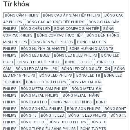
Từ khóa
BÓNG CẮM PHILIPS
BÓNG CAO ÁP GIÁN TIẾP PHILIPS
BÓNG CAO
ÁP PHILIPS
BÓNG CAO ÁP TRỰC TIẾP PHILIPS
BÓNG CHÂN CẮM
PHILIPS
BÓNG CHÉN LED
BÓNG COMPAC GIÁN TIẾP
BÓNG
COMPAC PHILIPS
BÓNG COMPAC TRỰC TIẾP
BÓNG ĐÈN THÔNG
MINH PHILIPS
BÓNG ĐÈN WIFI PHILIPS
BÓNG HALOGEN
PHILIPS
BÓNG HUỲNH QUANG T5
BÓNG HUỲNH QUANG T8
PHILIPS
BÓNG LED BULB
BÓNG LED BULB PHILIPS
BÓNG LED
BULD
BÓNG LED BULD PHILIPS
BÓNG LED BÚP
BÓNG LED
CẮM
BÓNG LED CẮM PHILIPS
BÓNG LED CÔNG SUẤT LỚN
BÓNG
LED MR16 PHILIPS
BÓNG LED PHILIPS
BÓNG LED T8
BÓNG LED
T8 PHILIPS
BÓNG LED TRỤ PHILIPS
BÓNG METAL BẦU
PHILIPS
BÓNG METAL CẮM PHILISP
BÓNG METAL GÀI
PHILIPS
BÓNG METAL PHILIPS
BÓNG METAL THẲNG
PHILIPS
BÓNG PAR LED
BÓNG PAR LED PHILIPS
BÓNG
PHILIPS
BÓNG SON BẦU PHILIPS
BÓNG SON PHILIPS
BÓNG SONT
PHILIPS
BÓNG T5
BÓNG T5 LED
BÓNG T5 LED PHILIPS
BÓNG T5
PHILIPS
BÓNG T8 LED
BÓNG T8 LED PHILIPS
BÓNG T8
PHILIPS
BÓNG TUÝP SIÊU SÁNG PHILIPS
BÓNG TUÝP T5