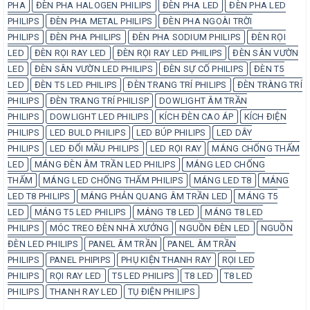
PHA
ĐÈN PHA HALOGEN PHILIPS
ĐÈN PHA LED
ĐÈN PHA LED
PHILIPS
ĐÈN PHA METAL PHILIPS
ĐÈN PHA NGOÀI TRỜI
PHILIPS
ĐÈN PHA PHILIPS
ĐÈN PHA SODIUM PHILIPS
ĐÈN RỌI
LED
ĐÈN RỌI RAY LED
ĐÈN RỌI RAY LED PHILIPS
ĐÈN SÂN VƯỜN
LED
ĐÈN SÂN VƯỜN LED PHILIPS
ĐÈN SỰ CỐ PHILIPS
ĐÈN T5
LED
ĐÈN T5 LED PHILIPS
ĐÈN TRANG TRÍ PHILIPS
ĐÈN TRÀNG TRÍ
PHILIPS
ĐÈN TRANG TRÍ PHILISP
DOWLIGHT ÂM TRẦN
PHILIPS
DOWLIGHT LED PHILIPS
KÍCH ĐÈN CAO ÁP
KÍCH ĐIỆN
PHILIPS
LED BULD PHILIPS
LED BÚP PHILIPS
LED DÂY
PHILIPS
LED ĐỔI MẦU PHILIPS
LED RỌI RAY
MÁNG CHỐNG THẤM
LED
MÁNG ĐÈN ÂM TRẦN LED PHILIPS
MÁNG LED CHỐNG
THẤM
MÁNG LED CHỐNG THẤM PHILIPS
MÁNG LED T8
MÁNG
LED T8 PHILIPS
MÁNG PHẢN QUANG ÂM TRẦN LED
MÁNG T5
LED
MÁNG T5 LED PHILIPS
MÁNG T8 LED
MÁNG T8 LED
PHILIPS
MÓC TREO ĐÈN NHÀ XƯỞNG
NGUỒN ĐÈN LED
NGUỒN
ĐÈN LED PHILIPS
PANEL ÂM TRẦN
PANEL ÂM TRẦN
PHILIPS
PANEL PHIPIPS
PHỤ KIỆN THANH RAY
RỌI LED
PHILIPS
RỌI RAY LED
T5 LED PHILIPS
T8 LED
T8 LED
PHILIPS
THANH RAY LED
TỤ ĐIỆN PHILIPS