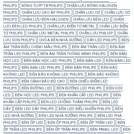
PHILIPS
BÓNG TUÝP T8 PHILIPS
CHẤN LƯU BÓNG HALOGEN
PHILIPS
CHẤN LƯU CAO ÁP PHILIPS
CHẤN LƯU CƠ
CHẤN LƯU CƠ
PHILIPS
CHẤN LƯU ĐÈN HALOGEN
CHẤN LƯU ĐÈN LED
CHẤN
LƯU ĐÈN LED PHILIPS
CHẤN LƯU ĐIỆN TỬ METAL
CHẤN LƯU ĐIỆN
TỬ PHILIPS
CHẤN LƯU METAL PHILIPS
CHẤN LƯU PHILISP
CHẤN
LƯU SON PHILIPS
CHÓA ĐÈN NHÀ XƯỞNG
DÂY LED PHILIPS
ĐÈN
ÂM TRẦN ĐIỀU CHỈNH MẦU PHILIPS
ĐÈN ÂM TRẦN LED
ĐÈN ÂM
TRẦN LED PHILIPS
ĐÈN ÂM TRẦN THÔNG MINH PHILIPS
ĐÈN BÀN
HỌC LED
ĐÈN BÀN HỌC LED PHILIPS
ĐÈN BÀN LED
ĐÈN BÀN LED
PHILIPS
ĐÈN BẠN LED PHILIPS
ĐÈN BÀN PHILIPS
ĐÈN BÁO
KHÔNG LED
ĐÈN BÁO KHÔNG LED PHILIPS
ĐÈN BÁO KHÔNG
PHILIPS
ĐÈN CẢNH BÁO ĐỘ CAO
ĐÈN CHIẾU ĐIỂM LED
PHILIPS
ĐÈN ĐƯỜNG LED
ĐÈN ĐƯỜNG LED PHILIPS
ĐÈN HỌC
LED
ĐÈN HỌC LED PHILIPS
ĐÈN KHẨN CẤP LED PHILIPS
ĐÈN
KHẨN CẤP PHILIPS
ĐÈN LED CHỐNG THÂM PHILIPS
ĐÈN LED
DÂY
ĐÈN LED DÂY PHILIPS
ĐÈN LED ĐIỀU KHIỂN PHILIPS
ĐÈN
LED NHÀ XƯỞNG
ĐÈN LED NHÀ XƯỞNG PHILIPS
ĐÈN LED PHA
PHILIPS
ĐÈN ỐP LED
ĐÈN ỐP PHILIPS
ĐÈN ỐP TRẦN LED
ĐÈN
ỐP TRẦN LED PHILIPS
ĐÈN ỐP TRẦN PHILIPS
ĐÈN PANEL LED
ĐÈN