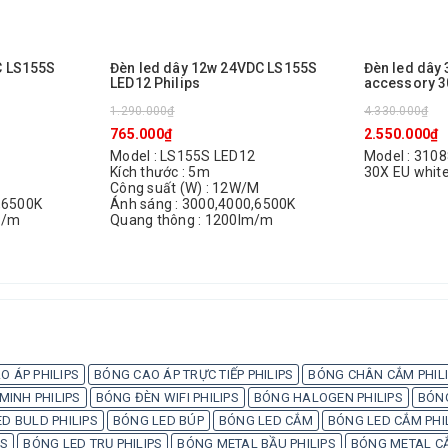
C LS155S
Đèn led dây 12w 24VDC LS155S
Đèn led dây
LED12 Philips
accessory 30
1.290.000₫
4.330.000₫
765.000₫
2.550.000₫
Model : LS155S LED12
Model : 3108
Kích thước : 5m
30X EU whit
Công suất (W) : 12W/M
,6500K
Ánh sáng : 3000,4000,6500K
m/m
Quang thông : 1200lm/m
O ÁP PHILIPS
BÓNG CAO ÁP TRỰC TIẾP PHILIPS
BÓNG CHÂN CẮM PHIL
INH PHILIPS
BÓNG ĐÈN WIFI PHILIPS
BÓNG HALOGEN PHILIPS
BÓN
D BULD PHILIPS
BÓNG LED BÚP
BÓNG LED CẮM
BÓNG LED CẮM PHI
PS
BÓNG LED TRỤ PHILIPS
BÓNG METAL BẦU PHILIPS
BÓNG METAL CẮ