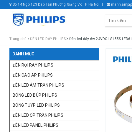
Số 14 Ngõ 123 Đào Tấn Phường Giảng Võ TP Hà Nội
manh.amp@
Trang chủ
ĐÈN LED DÂY PHILIPS
Đèn led dây 6w 24VDC LS155S LED6 P
DANH MỤC
ĐÈN RỌI RAY PHILIPS
ĐÈN CAO ÁP PHILIPS
ĐÈN LED ÂM TRẦN PHILIPS
BÓNG LED BÚP PHILIPS
BÓNG TUÝP LED PHILIPS
ĐÈN LED ỐP TRẦN PHILIPS
ĐÈN LED PANEL PHILIPS