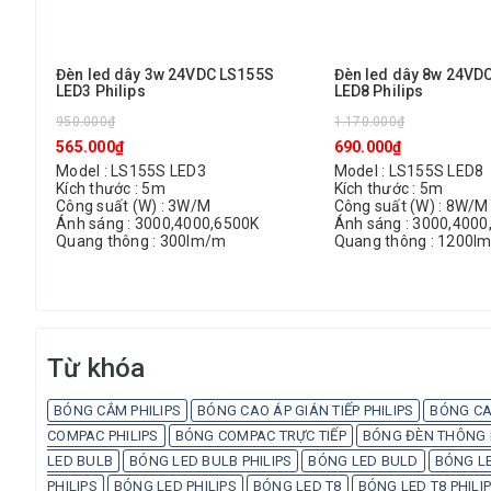
Đèn led dây 3w 24VDC LS155S
Đèn led dây 8w 24VD
LED3 Philips
LED8 Philips
950.000₫
1.170.000₫
565.000₫
690.000₫
Model : LS155S LED3
Model : LS155S LED8
Kích thước : 5m
Kích thước : 5m
Công suất (W) : 3W/M
Công suất (W) : 8W/M
Ánh sáng : 3000,4000,6500K
Ánh sáng : 3000,4000
Quang thông : 300lm/m
Quang thông : 1200l
Từ khóa
BÓNG CẮM PHILIPS
BÓNG CAO ÁP GIÁN TIẾP PHILIPS
BÓNG CA
COMPAC PHILIPS
BÓNG COMPAC TRỰC TIẾP
BÓNG ĐÈN THÔNG M
LED BULB
BÓNG LED BULB PHILIPS
BÓNG LED BULD
BÓNG LE
PHILIPS
BÓNG LED PHILIPS
BÓNG LED T8
BÓNG LED T8 PHILI