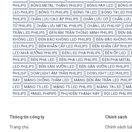
PHILIPS
BÓNG METAL THẲNG PHILIPS
BÓNG PAR LED
BÓNG P
LED PHILIPS
BÓNG T5 PHILIPS
BÓNG T8 LED
BÓNG T8 LED PHI
PHILIPS
CHẤN LƯU CAO ÁP PHILIPS
CHẤN LƯU CƠ
CHẤN LƯU 
TỬ PHILIPS
CHẤN LƯU METAL PHILIPS
CHẤN LƯU PHILISP
CHẤ
TRẦN LED PHILIPS
ĐÈN ÂM TRẦN THÔNG MINH PHILIPS
ĐÈN BÀ
KHÔNG LED
ĐÈN BÁO KHÔNG LED PHILIPS
ĐÈN BÁO KHÔNG PH
LED PHILIPS
ĐÈN KHẨN CẤP LED PHILIPS
ĐÈN KHẨN CẤP PHILIP
LED NHÀ XƯỞNG PHILIPS
ĐÈN LED PHA PHILIPS
ĐÈN ỐP LED
PHILIPS
ĐÈN PHA LED
ĐÈN PHA LED PHILIPS
ĐÈN PHA METAL 
LED PHILIPS
ĐÈN SÂN VƯỜN LED
ĐÈN SÂN VƯỜN LED PHILIPS
PHILISP
DOWLIGHT ÂM TRẦN PHILIPS
DOWLIGHT LED PHILIPS
RAY
MÁNG CHỐNG THẤM LED
MÁNG ĐÈN ÂM TRẦN LED PHILIP
LED
MÁNG T5 LED
MÁNG T5 LED PHILIPS
MÁNG T8 LED
MÁN
PHILIPS
PANEL PHIPIPS
PHỤ KIỆN THANH RAY
RỌI LED PHILIP
Thông tin công ty
Chính sách
Trang chủ
Chính sách b