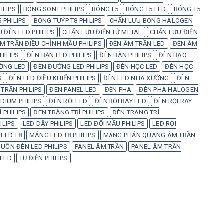
ILIPS
BÓNG SONT PHILIPS
BÓNG T5
BÓNG T5 LED
BÓNG T5
 PHILIPS
BÓNG TUÝP T8 PHILIPS
CHẤN LƯU BÓNG HALOGEN
 ĐÈN LED PHILIPS
CHẤN LƯU ĐIỆN TỬ METAL
CHẤN LƯU ĐIỆN
M TRẦN ĐIỀU CHỈNH MẦU PHILIPS
ĐÈN ÂM TRẦN LED
ĐÈN ÂM
HILIPS
ĐÈN BẠN LED PHILIPS
ĐÈN BÀN PHILIPS
ĐÈN BÁO
ỜNG LED
ĐÈN ĐƯỜNG LED PHILIPS
ĐÈN HỌC LED
ĐÈN HỌC
S
ĐÈN LED ĐIỀU KHIỂN PHILIPS
ĐÈN LED NHÀ XƯỞNG
ĐÈN
 TRẦN PHILIPS
ĐÈN PANEL LED
ĐÈN PHA
ĐÈN PHA HALOGEN
DIUM PHILIPS
ĐÈN RỌI LED
ĐÈN RỌI RAY LED
ĐÈN RỌI RAY
 PHILIPS
ĐÈN TRÀNG TRÍ PHILIPS
ĐÈN TRANG TRÍ
ILIPS
LED DÂY PHILIPS
LED ĐỔI MẦU PHILIPS
LED RỌI
LED T8
MÁNG LED T8 PHILIPS
MÁNG PHẢN QUANG ÂM TRẦN
UỒN ĐÈN LED PHILIPS
PANEL ÂM TRẦN
PANEL ÂM TRẦN
 LED
TỤ ĐIỆN PHILIPS