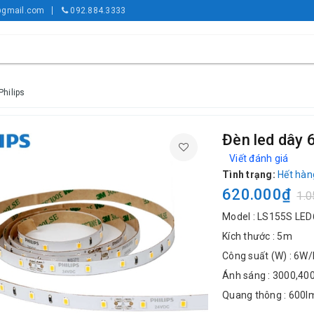
gmail.com
092.884.3333
hilips
Đèn led dây
Viết đánh giá
Tình trạng:
Hết hàn
620.000₫
1.0
Model : LS155S LED
Kích thước : 5m
Công suất (W) : 6W
Ánh sáng : 3000,40
Quang thông : 600