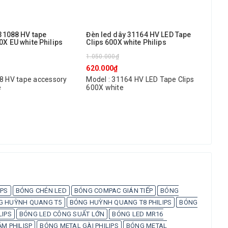
 31088 HV tape
Đèn led dây 31164 HV LED Tape
Đèn
X EU white Philips
Clips 600X white Philips
310
1.050.000₫
120
620.000₫
85.
8 HV tape accessory
Model : 31164 HV LED Tape Clips
Mod
e
600X white
Độ 
Màu
Côn
Kíc
Độ d
Tuổ
IPS
BÓNG CHÉN LED
BÓNG COMPAC GIÁN TIẾP
BÓNG
G HUỲNH QUANG T5
BÓNG HUỲNH QUANG T8 PHILIPS
BÓNG
LIPS
BÓNG LED CÔNG SUẤT LỚN
BÓNG LED MR16
M PHILISP
BÓNG METAL GÀI PHILIPS
BÓNG METAL