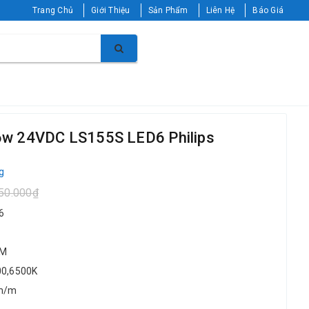
Trang Chủ
Giới Thiệu
Sản Phẩm
Liên Hệ
Báo Giá
 6w 24VDC LS155S LED6 Philips
g
50.000₫
6
/M
00,6500K
lm/m