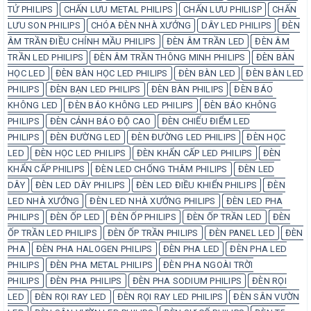
TỬ PHILIPS
CHẤN LƯU METAL PHILIPS
CHẤN LƯU PHILISP
CHẤN
LƯU SON PHILIPS
CHÓA ĐÈN NHÀ XƯỞNG
DÂY LED PHILIPS
ĐÈN
ÂM TRẦN ĐIỀU CHỈNH MẦU PHILIPS
ĐÈN ÂM TRẦN LED
ĐÈN ÂM
TRẦN LED PHILIPS
ĐÈN ÂM TRẦN THÔNG MINH PHILIPS
ĐÈN BÀN
HỌC LED
ĐÈN BÀN HỌC LED PHILIPS
ĐÈN BÀN LED
ĐÈN BÀN LED
PHILIPS
ĐÈN BẠN LED PHILIPS
ĐÈN BÀN PHILIPS
ĐÈN BÁO
KHÔNG LED
ĐÈN BÁO KHÔNG LED PHILIPS
ĐÈN BÁO KHÔNG
PHILIPS
ĐÈN CẢNH BÁO ĐỘ CAO
ĐÈN CHIẾU ĐIỂM LED
PHILIPS
ĐÈN ĐƯỜNG LED
ĐÈN ĐƯỜNG LED PHILIPS
ĐÈN HỌC
LED
ĐÈN HỌC LED PHILIPS
ĐÈN KHẨN CẤP LED PHILIPS
ĐÈN
KHẨN CẤP PHILIPS
ĐÈN LED CHỐNG THÂM PHILIPS
ĐÈN LED
DÂY
ĐÈN LED DÂY PHILIPS
ĐÈN LED ĐIỀU KHIỂN PHILIPS
ĐÈN
LED NHÀ XƯỞNG
ĐÈN LED NHÀ XƯỞNG PHILIPS
ĐÈN LED PHA
PHILIPS
ĐÈN ỐP LED
ĐÈN ỐP PHILIPS
ĐÈN ỐP TRẦN LED
ĐÈN
ỐP TRẦN LED PHILIPS
ĐÈN ỐP TRẦN PHILIPS
ĐÈN PANEL LED
ĐÈN
PHA
ĐÈN PHA HALOGEN PHILIPS
ĐÈN PHA LED
ĐÈN PHA LED
PHILIPS
ĐÈN PHA METAL PHILIPS
ĐÈN PHA NGOÀI TRỜI
PHILIPS
ĐÈN PHA PHILIPS
ĐÈN PHA SODIUM PHILIPS
ĐÈN RỌI
LED
ĐÈN RỌI RAY LED
ĐÈN RỌI RAY LED PHILIPS
ĐÈN SÂN VƯỜN