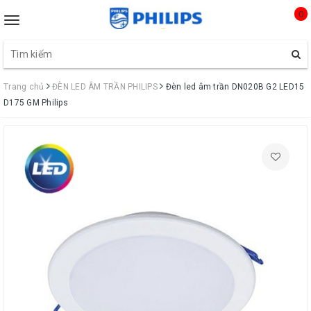
0
Toggle
navigation
Trang chủ
ĐÈN LED ÂM TRẦN PHILIPS
Đèn led âm trần DN020B G2 LED15
D175 GM Philips