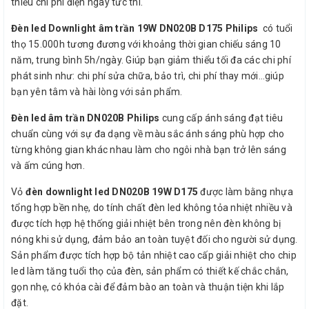
thiểu chi phí điện ngay tức thì.
Đèn led Downlight âm trần 19W DN020B D175 Philips
có tuổi
thọ 15.000h tương đương với khoảng thời gian chiếu sáng 10
năm, trung bình 5h/ngày. Giúp bạn giảm thiểu tối đa các chi phí
phát sinh như: chi phí sửa chữa, bảo trì, chi phí thay mới…giúp
bạn yên tâm và hài lòng với sản phẩm.
Đèn led âm trần DN020B Philips
cung cấp ánh sáng đạt tiêu
chuẩn cùng với sự đa dạng về màu sắc ánh sáng phù hợp cho
từng không gian khác nhau làm cho ngôi nhà bạn trở lên sáng
và ấm cúng hơn.
Vỏ
đèn downlight led DN020B 19W D175
được làm bằng nhựa
tổng hợp bền nhẹ, do tính chất đèn led không tỏa nhiệt nhiều và
được tích hợp hệ thống giải nhiệt bên trong nên đèn không bị
nóng khi sử dụng, đảm bảo an toàn tuyệt đối cho người sử dụng.
Sản phẩm được tích hợp bộ tản nhiệt cao cấp giải nhiệt cho chip
led làm tăng tuổi thọ của đèn, sản phẩm có thiết kế chắc chắn,
gọn nhẹ, có khóa cài để đảm bào an toàn và thuận tiện khi lắp
đặt.