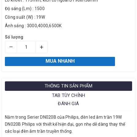
Lỗ khoét : 175mm, kích cỡ ngoài D190xH38mm
Độ sáng (Lm) : 1500
Công suất (W) : 19W
Ánh sáng : 3000,4000,6500K
Số lượng
–
+
MUA NHANH
THÔNG TIN SẢN PHẨM
TAB TÙY CHỈNH
ĐÁNH GIÁ
Nằm trong Serier DN020B của Philips, đèn led âm trần 19W
DN020B Philips với thiết kế hiện đại, gọn nhẹ dễ dàng thay thế
các loại đèn âm trần truyền thống.