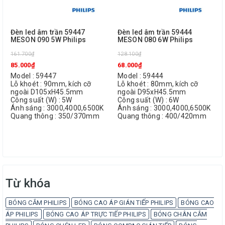
Đèn led âm trần 59447
Đèn led âm trần 59444
MESON 090 5W Philips
MESON 080 6W Philips
161.700₫
128.100₫
85.000₫
68.000₫
Model : 59447
Model : 59444
Lỗ khoét : 90mm, kích cỡ
Lỗ khoét : 80mm, kích cỡ
ngoài D105xH45.5mm
ngoài D95xH45.5mm
Công suất (W) : 5W
Công suất (W) : 6W
Ánh sáng : 3000,4000,6500K
Ánh sáng : 3000,4000,6500K
Quang thông : 350/370mm
Quang thông : 400/420mm
Từ khóa
BÓNG CẮM PHILIPS
BÓNG CAO ÁP GIÁN TIẾP PHILIPS
BÓNG CAO
ÁP PHILIPS
BÓNG CAO ÁP TRỰC TIẾP PHILIPS
BÓNG CHÂN CẮM