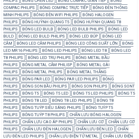
PHILIPS
BÓNG CHÉN LED
BÓNG COMPAC GIÁN TIẾP
BÓNG
COMPAC PHILIPS
BÓNG COMPAC TRỰC TIẾP
BÓNG ĐÈN THÔNG
MINH PHILIPS
BÓNG ĐÈN WIFI PHILIPS
BÓNG HALOGEN
PHILIPS
BÓNG HUỲNH QUANG T5
BÓNG HUỲNH QUANG T8
PHILIPS
BÓNG LED BULB
BÓNG LED BULB PHILIPS
BÓNG LED
BULD
BÓNG LED BULD PHILIPS
BÓNG LED BÚP
BÓNG LED
CẮM
BÓNG LED CẮM PHILIPS
BÓNG LED CÔNG SUẤT LỚN
BÓNG
LED MR16 PHILIPS
BÓNG LED PHILIPS
BÓNG LED T8
BÓNG LED
T8 PHILIPS
BÓNG LED TRỤ PHILIPS
BÓNG METAL BẦU
PHILIPS
BÓNG METAL CẮM PHILISP
BÓNG METAL GÀI
PHILIPS
BÓNG METAL PHILIPS
BÓNG METAL THẲNG
PHILIPS
BÓNG PAR LED
BÓNG PAR LED PHILIPS
BÓNG
PHILIPS
BÓNG SON BẦU PHILIPS
BÓNG SON PHILIPS
BÓNG SONT
PHILIPS
BÓNG T5
BÓNG T5 LED
BÓNG T5 LED PHILIPS
BÓNG T5
PHILIPS
BÓNG T8 LED
BÓNG T8 LED PHILIPS
BÓNG T8
PHILIPS
BÓNG TUÝP SIÊU SÁNG PHILIPS
BÓNG TUÝP T5
PHILIPS
BÓNG TUÝP T8 PHILIPS
CHẤN LƯU BÓNG HALOGEN
PHILIPS
CHẤN LƯU CAO ÁP PHILIPS
CHẤN LƯU CƠ
CHẤN LƯU CƠ
PHILIPS
CHẤN LƯU ĐÈN HALOGEN
CHẤN LƯU ĐÈN LED
CHẤN
LƯU ĐÈN LED PHILIPS
CHẤN LƯU ĐIỆN TỬ METAL
CHẤN LƯU ĐIỆN