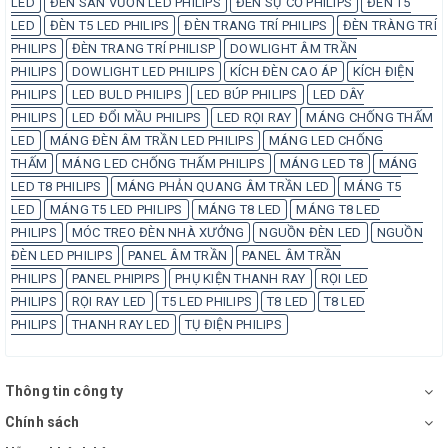
LED
ĐÈN SÂN VƯỜN LED PHILIPS
ĐÈN SỰ CỐ PHILIPS
ĐÈN T5
LED
ĐÈN T5 LED PHILIPS
ĐÈN TRANG TRÍ PHILIPS
ĐÈN TRÀNG TRÍ
PHILIPS
ĐÈN TRANG TRÍ PHILISP
DOWLIGHT ÂM TRẦN
PHILIPS
DOWLIGHT LED PHILIPS
KÍCH ĐÈN CAO ÁP
KÍCH ĐIỆN
PHILIPS
LED BULD PHILIPS
LED BÚP PHILIPS
LED DÂY
PHILIPS
LED ĐỔI MẦU PHILIPS
LED RỌI RAY
MÁNG CHỐNG THẤM
LED
MÁNG ĐÈN ÂM TRẦN LED PHILIPS
MÁNG LED CHỐNG
THẤM
MÁNG LED CHỐNG THẤM PHILIPS
MÁNG LED T8
MÁNG
LED T8 PHILIPS
MÁNG PHẢN QUANG ÂM TRẦN LED
MÁNG T5
LED
MÁNG T5 LED PHILIPS
MÁNG T8 LED
MÁNG T8 LED
PHILIPS
MÓC TREO ĐÈN NHÀ XƯỞNG
NGUỒN ĐÈN LED
NGUỒN
ĐÈN LED PHILIPS
PANEL ÂM TRẦN
PANEL ÂM TRẦN
PHILIPS
PANEL PHIPIPS
PHỤ KIỆN THANH RAY
RỌI LED
PHILIPS
RỌI RAY LED
T5 LED PHILIPS
T8 LED
T8 LED
PHILIPS
THANH RAY LED
TỤ ĐIỆN PHILIPS
Thông tin công ty
Chính sách