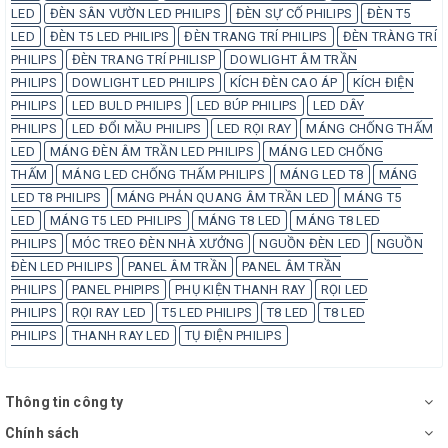
LED
ĐÈN SÂN VƯỜN LED PHILIPS
ĐÈN SỰ CỐ PHILIPS
ĐÈN T5
LED
ĐÈN T5 LED PHILIPS
ĐÈN TRANG TRÍ PHILIPS
ĐÈN TRÀNG TRÍ
PHILIPS
ĐÈN TRANG TRÍ PHILISP
DOWLIGHT ÂM TRẦN
PHILIPS
DOWLIGHT LED PHILIPS
KÍCH ĐÈN CAO ÁP
KÍCH ĐIỆN
PHILIPS
LED BULD PHILIPS
LED BÚP PHILIPS
LED DÂY
PHILIPS
LED ĐỔI MẦU PHILIPS
LED RỌI RAY
MÁNG CHỐNG THẤM
LED
MÁNG ĐÈN ÂM TRẦN LED PHILIPS
MÁNG LED CHỐNG
THẤM
MÁNG LED CHỐNG THẤM PHILIPS
MÁNG LED T8
MÁNG
LED T8 PHILIPS
MÁNG PHẢN QUANG ÂM TRẦN LED
MÁNG T5
LED
MÁNG T5 LED PHILIPS
MÁNG T8 LED
MÁNG T8 LED
PHILIPS
MÓC TREO ĐÈN NHÀ XƯỞNG
NGUỒN ĐÈN LED
NGUỒN
ĐÈN LED PHILIPS
PANEL ÂM TRẦN
PANEL ÂM TRẦN
PHILIPS
PANEL PHIPIPS
PHỤ KIỆN THANH RAY
RỌI LED
PHILIPS
RỌI RAY LED
T5 LED PHILIPS
T8 LED
T8 LED
PHILIPS
THANH RAY LED
TỤ ĐIỆN PHILIPS
Thông tin công ty
Chính sách