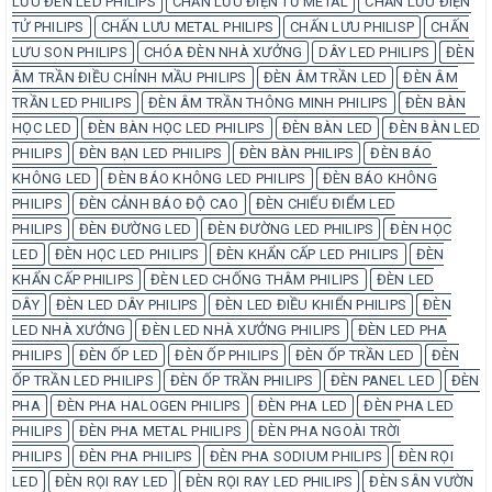
LƯU ĐÈN LED PHILIPS
CHẤN LƯU ĐIỆN TỬ METAL
CHẤN LƯU ĐIỆN
TỬ PHILIPS
CHẤN LƯU METAL PHILIPS
CHẤN LƯU PHILISP
CHẤN
LƯU SON PHILIPS
CHÓA ĐÈN NHÀ XƯỞNG
DÂY LED PHILIPS
ĐÈN
ÂM TRẦN ĐIỀU CHỈNH MẦU PHILIPS
ĐÈN ÂM TRẦN LED
ĐÈN ÂM
TRẦN LED PHILIPS
ĐÈN ÂM TRẦN THÔNG MINH PHILIPS
ĐÈN BÀN
HỌC LED
ĐÈN BÀN HỌC LED PHILIPS
ĐÈN BÀN LED
ĐÈN BÀN LED
PHILIPS
ĐÈN BẠN LED PHILIPS
ĐÈN BÀN PHILIPS
ĐÈN BÁO
KHÔNG LED
ĐÈN BÁO KHÔNG LED PHILIPS
ĐÈN BÁO KHÔNG
PHILIPS
ĐÈN CẢNH BÁO ĐỘ CAO
ĐÈN CHIẾU ĐIỂM LED
PHILIPS
ĐÈN ĐƯỜNG LED
ĐÈN ĐƯỜNG LED PHILIPS
ĐÈN HỌC
LED
ĐÈN HỌC LED PHILIPS
ĐÈN KHẨN CẤP LED PHILIPS
ĐÈN
KHẨN CẤP PHILIPS
ĐÈN LED CHỐNG THÂM PHILIPS
ĐÈN LED
DÂY
ĐÈN LED DÂY PHILIPS
ĐÈN LED ĐIỀU KHIỂN PHILIPS
ĐÈN
LED NHÀ XƯỞNG
ĐÈN LED NHÀ XƯỞNG PHILIPS
ĐÈN LED PHA
PHILIPS
ĐÈN ỐP LED
ĐÈN ỐP PHILIPS
ĐÈN ỐP TRẦN LED
ĐÈN
ỐP TRẦN LED PHILIPS
ĐÈN ỐP TRẦN PHILIPS
ĐÈN PANEL LED
ĐÈN
PHA
ĐÈN PHA HALOGEN PHILIPS
ĐÈN PHA LED
ĐÈN PHA LED
PHILIPS
ĐÈN PHA METAL PHILIPS
ĐÈN PHA NGOÀI TRỜI
PHILIPS
ĐÈN PHA PHILIPS
ĐÈN PHA SODIUM PHILIPS
ĐÈN RỌI
LED
ĐÈN RỌI RAY LED
ĐÈN RỌI RAY LED PHILIPS
ĐÈN SÂN VƯỜN