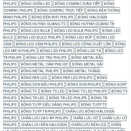
PHILIPS
BÓNG CHÉN LED
BÓNG COMPAC GIÁN TIẾP
BÓNG
COMPAC PHILIPS
BÓNG COMPAC TRỰC TIẾP
BÓNG ĐÈN THÔNG
MINH PHILIPS
BÓNG ĐÈN WIFI PHILIPS
BÓNG HALOGEN
PHILIPS
BÓNG HUỲNH QUANG T5
BÓNG HUỲNH QUANG T8
PHILIPS
BÓNG LED BULB
BÓNG LED BULB PHILIPS
BÓNG LED
BULD
BÓNG LED BULD PHILIPS
BÓNG LED BÚP
BÓNG LED
CẮM
BÓNG LED CẮM PHILIPS
BÓNG LED CÔNG SUẤT LỚN
BÓNG
LED MR16 PHILIPS
BÓNG LED PHILIPS
BÓNG LED T8
BÓNG LED
T8 PHILIPS
BÓNG LED TRỤ PHILIPS
BÓNG METAL BẦU
PHILIPS
BÓNG METAL CẮM PHILISP
BÓNG METAL GÀI
PHILIPS
BÓNG METAL PHILIPS
BÓNG METAL THẲNG
PHILIPS
BÓNG PAR LED
BÓNG PAR LED PHILIPS
BÓNG
PHILIPS
BÓNG SON BẦU PHILIPS
BÓNG SON PHILIPS
BÓNG SONT
PHILIPS
BÓNG T5
BÓNG T5 LED
BÓNG T5 LED PHILIPS
BÓNG T5
PHILIPS
BÓNG T8 LED
BÓNG T8 LED PHILIPS
BÓNG T8
PHILIPS
BÓNG TUÝP SIÊU SÁNG PHILIPS
BÓNG TUÝP T5
PHILIPS
BÓNG TUÝP T8 PHILIPS
CHẤN LƯU BÓNG HALOGEN
PHILIPS
CHẤN LƯU CAO ÁP PHILIPS
CHẤN LƯU CƠ
CHẤN LƯU CƠ
PHILIPS
CHẤN LƯU ĐÈN HALOGEN
CHẤN LƯU ĐÈN LED
CHẤN