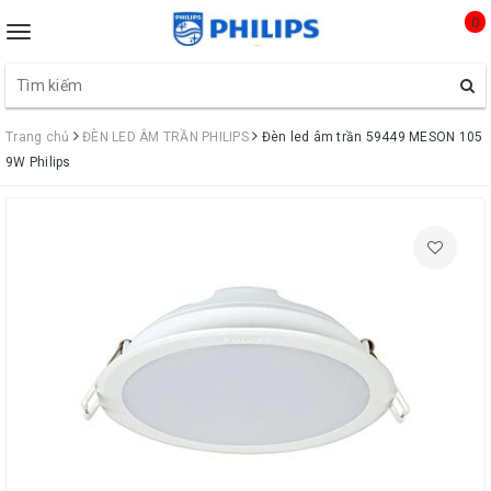
0
Toggle
navigation
Trang chủ
ĐÈN LED ÂM TRẦN PHILIPS
Đèn led âm trần 59449 MESON 105
9W Philips