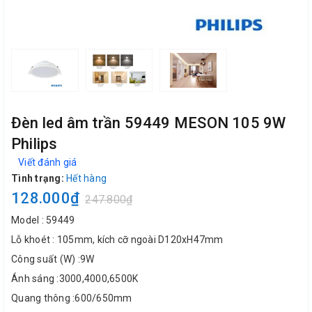
Đèn led âm trần 59449 MESON 105 9W
Philips
Viết đánh giá
Tình trạng:
Hết hàng
128.000₫
247.800₫
Model : 59449
Lỗ khoét : 105mm, kích cỡ ngoài D120xH47mm
Công suất (W) :9W
Ánh sáng :3000,4000,6500K
Quang thông :600/650mm