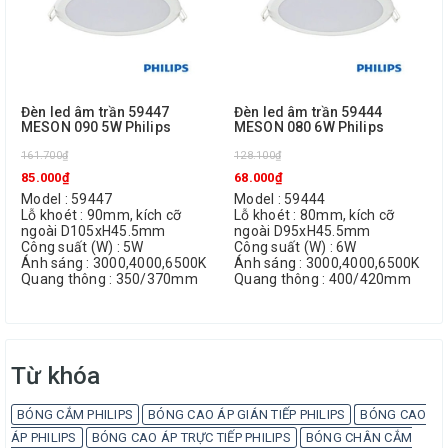
Đèn led âm trần 59447
Đèn led âm trần 59444
MESON 090 5W Philips
MESON 080 6W Philips
161.700₫
128.100₫
85.000₫
68.000₫
Model : 59447
Model : 59444
Lỗ khoét : 90mm, kích cỡ
Lỗ khoét : 80mm, kích cỡ
ngoài D105xH45.5mm
ngoài D95xH45.5mm
Công suất (W) : 5W
Công suất (W) : 6W
Ánh sáng : 3000,4000,6500K
Ánh sáng : 3000,4000,6500K
Quang thông : 350/370mm
Quang thông : 400/420mm
Từ khóa
BÓNG CẮM PHILIPS
BÓNG CAO ÁP GIÁN TIẾP PHILIPS
BÓNG CAO
ÁP PHILIPS
BÓNG CAO ÁP TRỰC TIẾP PHILIPS
BÓNG CHÂN CẮM