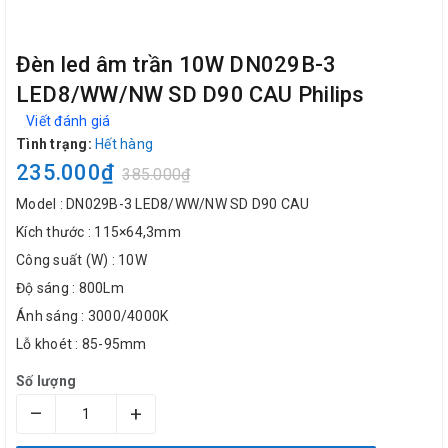
Đèn led âm trần 10W DN029B-3
LED8/WW/NW SD D90 CAU Philips
Viết đánh giá
Tình trạng:
Hết hàng
235.000₫
385.000₫
Model : DN029B-3 LED8/WW/NW SD D90 CAU
Kích thước : 115×64,3mm
Công suất (W) : 10W
Độ sáng : 800Lm
Ánh sáng : 3000/4000K
Lỗ khoét : 85-95mm
Số lượng
–
+