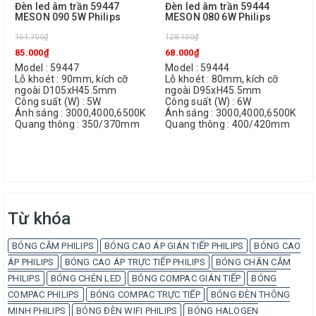
Đèn led âm trần 59447
Đèn led âm trần 59444
MESON 090 5W Philips
MESON 080 6W Philips
161.700₫
128.100₫
85.000₫
68.000₫
Model : 59447
Model : 59444
Lỗ khoét : 90mm, kích cỡ
Lỗ khoét : 80mm, kích cỡ
ngoài D105xH45.5mm
ngoài D95xH45.5mm
Công suất (W) : 5W
Công suất (W) : 6W
Ánh sáng : 3000,4000,6500K
Ánh sáng : 3000,4000,6500K
Quang thông : 350/370mm
Quang thông : 400/420mm
Từ khóa
BÓNG CẮM PHILIPS
BÓNG CAO ÁP GIÁN TIẾP PHILIPS
BÓNG CAO
ÁP PHILIPS
BÓNG CAO ÁP TRỰC TIẾP PHILIPS
BÓNG CHÂN CẮM
PHILIPS
BÓNG CHÉN LED
BÓNG COMPAC GIÁN TIẾP
BÓNG
COMPAC PHILIPS
BÓNG COMPAC TRỰC TIẾP
BÓNG ĐÈN THÔNG
MINH PHILIPS
BÓNG ĐÈN WIFI PHILIPS
BÓNG HALOGEN