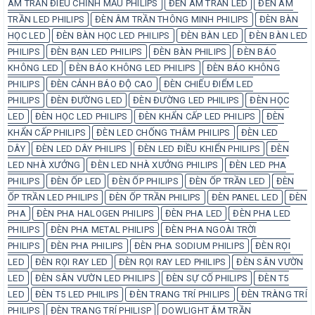
ÂM TRẦN ĐIỀU CHỈNH MẦU PHILIPS
ĐÈN ÂM TRẦN LED
ĐÈN ÂM
TRẦN LED PHILIPS
ĐÈN ÂM TRẦN THÔNG MINH PHILIPS
ĐÈN BÀN
HỌC LED
ĐÈN BÀN HỌC LED PHILIPS
ĐÈN BÀN LED
ĐÈN BÀN LED
PHILIPS
ĐÈN BẠN LED PHILIPS
ĐÈN BÀN PHILIPS
ĐÈN BÁO
KHÔNG LED
ĐÈN BÁO KHÔNG LED PHILIPS
ĐÈN BÁO KHÔNG
PHILIPS
ĐÈN CẢNH BÁO ĐỘ CAO
ĐÈN CHIẾU ĐIỂM LED
PHILIPS
ĐÈN ĐƯỜNG LED
ĐÈN ĐƯỜNG LED PHILIPS
ĐÈN HỌC
LED
ĐÈN HỌC LED PHILIPS
ĐÈN KHẨN CẤP LED PHILIPS
ĐÈN
KHẨN CẤP PHILIPS
ĐÈN LED CHỐNG THÂM PHILIPS
ĐÈN LED
DÂY
ĐÈN LED DÂY PHILIPS
ĐÈN LED ĐIỀU KHIỂN PHILIPS
ĐÈN
LED NHÀ XƯỞNG
ĐÈN LED NHÀ XƯỞNG PHILIPS
ĐÈN LED PHA
PHILIPS
ĐÈN ỐP LED
ĐÈN ỐP PHILIPS
ĐÈN ỐP TRẦN LED
ĐÈN
ỐP TRẦN LED PHILIPS
ĐÈN ỐP TRẦN PHILIPS
ĐÈN PANEL LED
ĐÈN
PHA
ĐÈN PHA HALOGEN PHILIPS
ĐÈN PHA LED
ĐÈN PHA LED
PHILIPS
ĐÈN PHA METAL PHILIPS
ĐÈN PHA NGOÀI TRỜI
PHILIPS
ĐÈN PHA PHILIPS
ĐÈN PHA SODIUM PHILIPS
ĐÈN RỌI
LED
ĐÈN RỌI RAY LED
ĐÈN RỌI RAY LED PHILIPS
ĐÈN SÂN VƯỜN
LED
ĐÈN SÂN VƯỜN LED PHILIPS
ĐÈN SỰ CỐ PHILIPS
ĐÈN T5
LED
ĐÈN T5 LED PHILIPS
ĐÈN TRANG TRÍ PHILIPS
ĐÈN TRÀNG TRÍ
PHILIPS
ĐÈN TRANG TRÍ PHILISP
DOWLIGHT ÂM TRẦN