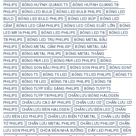
PHILIPS
BÓNG HUỲNH QUANG T5
BÓNG HUỲNH QUANG T8
PHILIPS
BÓNG LED BULB
BÓNG LED BULB PHILIPS
BÓNG LED
BULD
BÓNG LED BULD PHILIPS
BÓNG LED BÚP
BÓNG LED
CẮM
BÓNG LED CẮM PHILIPS
BÓNG LED CÔNG SUẤT LỚN
BÓNG
LED MR16 PHILIPS
BÓNG LED PHILIPS
BÓNG LED T8
BÓNG LED
T8 PHILIPS
BÓNG LED TRỤ PHILIPS
BÓNG METAL BẦU
PHILIPS
BÓNG METAL CẮM PHILISP
BÓNG METAL GÀI
PHILIPS
BÓNG METAL PHILIPS
BÓNG METAL THẲNG
PHILIPS
BÓNG PAR LED
BÓNG PAR LED PHILIPS
BÓNG
PHILIPS
BÓNG SON BẦU PHILIPS
BÓNG SON PHILIPS
BÓNG SONT
PHILIPS
BÓNG T5
BÓNG T5 LED
BÓNG T5 LED PHILIPS
BÓNG T5
PHILIPS
BÓNG T8 LED
BÓNG T8 LED PHILIPS
BÓNG T8
PHILIPS
BÓNG TUÝP SIÊU SÁNG PHILIPS
BÓNG TUÝP T5
PHILIPS
BÓNG TUÝP T8 PHILIPS
CHẤN LƯU BÓNG HALOGEN
PHILIPS
CHẤN LƯU CAO ÁP PHILIPS
CHẤN LƯU CƠ
CHẤN LƯU CƠ
PHILIPS
CHẤN LƯU ĐÈN HALOGEN
CHẤN LƯU ĐÈN LED
CHẤN
LƯU ĐÈN LED PHILIPS
CHẤN LƯU ĐIỆN TỬ METAL
CHẤN LƯU ĐIỆN
TỬ PHILIPS
CHẤN LƯU METAL PHILIPS
CHẤN LƯU PHILISP
CHẤN
LƯU SON PHILIPS
CHÓA ĐÈN NHÀ XƯỞNG
DÂY LED PHILIPS
ĐÈN