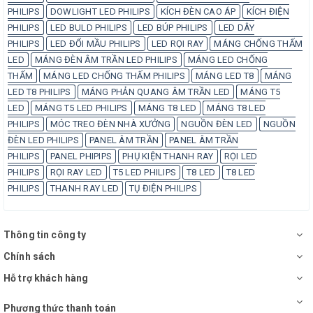
PHILIPS
DOWLIGHT LED PHILIPS
KÍCH ĐÈN CAO ÁP
KÍCH ĐIỆN
PHILIPS
LED BULD PHILIPS
LED BÚP PHILIPS
LED DÂY
PHILIPS
LED ĐỔI MẦU PHILIPS
LED RỌI RAY
MÁNG CHỐNG THẤM
LED
MÁNG ĐÈN ÂM TRẦN LED PHILIPS
MÁNG LED CHỐNG
THẤM
MÁNG LED CHỐNG THẤM PHILIPS
MÁNG LED T8
MÁNG
LED T8 PHILIPS
MÁNG PHẢN QUANG ÂM TRẦN LED
MÁNG T5
LED
MÁNG T5 LED PHILIPS
MÁNG T8 LED
MÁNG T8 LED
PHILIPS
MÓC TREO ĐÈN NHÀ XƯỞNG
NGUỒN ĐÈN LED
NGUỒN
ĐÈN LED PHILIPS
PANEL ÂM TRẦN
PANEL ÂM TRẦN
PHILIPS
PANEL PHIPIPS
PHỤ KIỆN THANH RAY
RỌI LED
PHILIPS
RỌI RAY LED
T5 LED PHILIPS
T8 LED
T8 LED
PHILIPS
THANH RAY LED
TỤ ĐIỆN PHILIPS
Thông tin công ty
Chính sách
Hỗ trợ khách hàng
Phương thức thanh toán