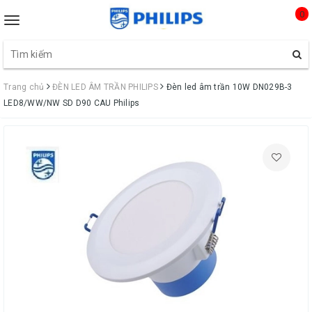
0
Toggle
navigation
Trang chủ
ĐÈN LED ÂM TRẦN PHILIPS
Đèn led âm trần 10W DN029B-3
LED8/WW/NW SD D90 CAU Philips