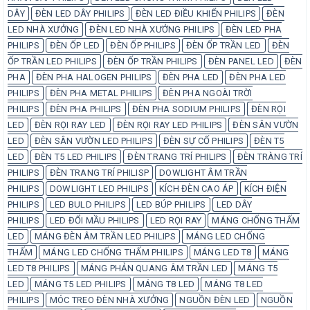
DÂY
ĐÈN LED DÂY PHILIPS
ĐÈN LED ĐIỀU KHIỂN PHILIPS
ĐÈN
LED NHÀ XƯỞNG
ĐÈN LED NHÀ XƯỞNG PHILIPS
ĐÈN LED PHA
PHILIPS
ĐÈN ỐP LED
ĐÈN ỐP PHILIPS
ĐÈN ỐP TRẦN LED
ĐÈN
ỐP TRẦN LED PHILIPS
ĐÈN ỐP TRẦN PHILIPS
ĐÈN PANEL LED
ĐÈN
PHA
ĐÈN PHA HALOGEN PHILIPS
ĐÈN PHA LED
ĐÈN PHA LED
PHILIPS
ĐÈN PHA METAL PHILIPS
ĐÈN PHA NGOÀI TRỜI
PHILIPS
ĐÈN PHA PHILIPS
ĐÈN PHA SODIUM PHILIPS
ĐÈN RỌI
LED
ĐÈN RỌI RAY LED
ĐÈN RỌI RAY LED PHILIPS
ĐÈN SÂN VƯỜN
LED
ĐÈN SÂN VƯỜN LED PHILIPS
ĐÈN SỰ CỐ PHILIPS
ĐÈN T5
LED
ĐÈN T5 LED PHILIPS
ĐÈN TRANG TRÍ PHILIPS
ĐÈN TRÀNG TRÍ
PHILIPS
ĐÈN TRANG TRÍ PHILISP
DOWLIGHT ÂM TRẦN
PHILIPS
DOWLIGHT LED PHILIPS
KÍCH ĐÈN CAO ÁP
KÍCH ĐIỆN
PHILIPS
LED BULD PHILIPS
LED BÚP PHILIPS
LED DÂY
PHILIPS
LED ĐỔI MẦU PHILIPS
LED RỌI RAY
MÁNG CHỐNG THẤM
LED
MÁNG ĐÈN ÂM TRẦN LED PHILIPS
MÁNG LED CHỐNG
THẤM
MÁNG LED CHỐNG THẤM PHILIPS
MÁNG LED T8
MÁNG
LED T8 PHILIPS
MÁNG PHẢN QUANG ÂM TRẦN LED
MÁNG T5
LED
MÁNG T5 LED PHILIPS
MÁNG T8 LED
MÁNG T8 LED
PHILIPS
MÓC TREO ĐÈN NHÀ XƯỞNG
NGUỒN ĐÈN LED
NGUỒN