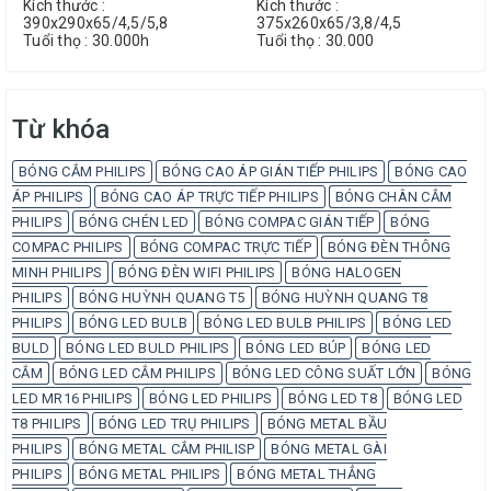
Kích thước :
Kích thước :
390x290x65/4,5/5,8
375x260x65/3,8/4,5
Tuổi thọ : 30.000h
Tuổi thọ : 30.000
Từ khóa
BÓNG CẮM PHILIPS
BÓNG CAO ÁP GIÁN TIẾP PHILIPS
BÓNG CAO
ÁP PHILIPS
BÓNG CAO ÁP TRỰC TIẾP PHILIPS
BÓNG CHÂN CẮM
PHILIPS
BÓNG CHÉN LED
BÓNG COMPAC GIÁN TIẾP
BÓNG
COMPAC PHILIPS
BÓNG COMPAC TRỰC TIẾP
BÓNG ĐÈN THÔNG
MINH PHILIPS
BÓNG ĐÈN WIFI PHILIPS
BÓNG HALOGEN
PHILIPS
BÓNG HUỲNH QUANG T5
BÓNG HUỲNH QUANG T8
PHILIPS
BÓNG LED BULB
BÓNG LED BULB PHILIPS
BÓNG LED
BULD
BÓNG LED BULD PHILIPS
BÓNG LED BÚP
BÓNG LED
CẮM
BÓNG LED CẮM PHILIPS
BÓNG LED CÔNG SUẤT LỚN
BÓNG
LED MR16 PHILIPS
BÓNG LED PHILIPS
BÓNG LED T8
BÓNG LED
T8 PHILIPS
BÓNG LED TRỤ PHILIPS
BÓNG METAL BẦU
PHILIPS
BÓNG METAL CẮM PHILISP
BÓNG METAL GÀI
PHILIPS
BÓNG METAL PHILIPS
BÓNG METAL THẲNG