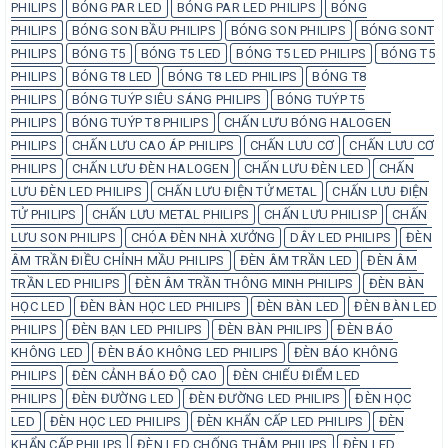
PHILIPS
BÓNG PAR LED
BÓNG PAR LED PHILIPS
BÓNG
PHILIPS
BÓNG SON BẦU PHILIPS
BÓNG SON PHILIPS
BÓNG SONT
PHILIPS
BÓNG T5
BÓNG T5 LED
BÓNG T5 LED PHILIPS
BÓNG T5
PHILIPS
BÓNG T8 LED
BÓNG T8 LED PHILIPS
BÓNG T8
PHILIPS
BÓNG TUÝP SIÊU SÁNG PHILIPS
BÓNG TUÝP T5
PHILIPS
BÓNG TUÝP T8 PHILIPS
CHẤN LƯU BÓNG HALOGEN
PHILIPS
CHẤN LƯU CAO ÁP PHILIPS
CHẤN LƯU CƠ
CHẤN LƯU CƠ
PHILIPS
CHẤN LƯU ĐÈN HALOGEN
CHẤN LƯU ĐÈN LED
CHẤN
LƯU ĐÈN LED PHILIPS
CHẤN LƯU ĐIỆN TỬ METAL
CHẤN LƯU ĐIỆN
TỬ PHILIPS
CHẤN LƯU METAL PHILIPS
CHẤN LƯU PHILISP
CHẤN
LƯU SON PHILIPS
CHÓA ĐÈN NHÀ XƯỞNG
DÂY LED PHILIPS
ĐÈN
ÂM TRẦN ĐIỀU CHỈNH MẦU PHILIPS
ĐÈN ÂM TRẦN LED
ĐÈN ÂM
TRẦN LED PHILIPS
ĐÈN ÂM TRẦN THÔNG MINH PHILIPS
ĐÈN BÀN
HỌC LED
ĐÈN BÀN HỌC LED PHILIPS
ĐÈN BÀN LED
ĐÈN BÀN LED
PHILIPS
ĐÈN BẠN LED PHILIPS
ĐÈN BÀN PHILIPS
ĐÈN BÁO
KHÔNG LED
ĐÈN BÁO KHÔNG LED PHILIPS
ĐÈN BÁO KHÔNG
PHILIPS
ĐÈN CẢNH BÁO ĐỘ CAO
ĐÈN CHIẾU ĐIỂM LED
PHILIPS
ĐÈN ĐƯỜNG LED
ĐÈN ĐƯỜNG LED PHILIPS
ĐÈN HỌC
LED
ĐÈN HỌC LED PHILIPS
ĐÈN KHẨN CẤP LED PHILIPS
ĐÈN
KHẨN CẤP PHILIPS
ĐÈN LED CHỐNG THÂM PHILIPS
ĐÈN LED