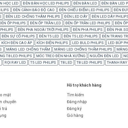
N HỌC LED
ĐÈN BÀN HỌC LED PHILIPS
ĐÈN BÀN LED
ĐÈN BÀN LED P
ILIPS
ĐÈN CẢNH BÁO ĐỘ CAO
ĐÈN CHIẾU ĐIỂM LED PHILIPS
ĐÈN ĐƯ
S
ĐÈN LED CHỐNG THÂM PHILIPS
ĐÈN LED DÂY
ĐÈN LED DÂY PHILIP
ĐÈN ỐP PHILIPS
ĐÈN ỐP TRẦN LED
ĐÈN ỐP TRẦN LED PHILIPS
ĐÈN ỐP
PHILIPS
ĐÈN PHA NGOÀI TRỜI PHILIPS
ĐÈN PHA PHILIPS
ĐÈN PHA SO
ĐÈN SỰ CỐ PHILIPS
ĐÈN T5 LED
ĐÈN T5 LED PHILIPS
ĐÈN TRANG TRÍ
KÍCH ĐÈN CAO ÁP
KÍCH ĐIỆN PHILIPS
LED BULD PHILIPS
LED BÚP PH
S
MÁNG LED CHỐNG THẤM
MÁNG LED CHỐNG THẤM PHILIPS
MÁNG 
G T8 LED PHILIPS
MÓC TREO ĐÈN NHÀ XƯỞNG
NGUỒN ĐÈN LED
NG
S
RỌI RAY LED
T5 LED PHILIPS
T8 LED
T8 LED PHILIPS
THANH RAY
Hỗ trợ khách hàng
ảo mật
Tìm kiếm
ận chuyển
Đăng nhập
 trả
Đăng ký
dụng
Giỏ hàng