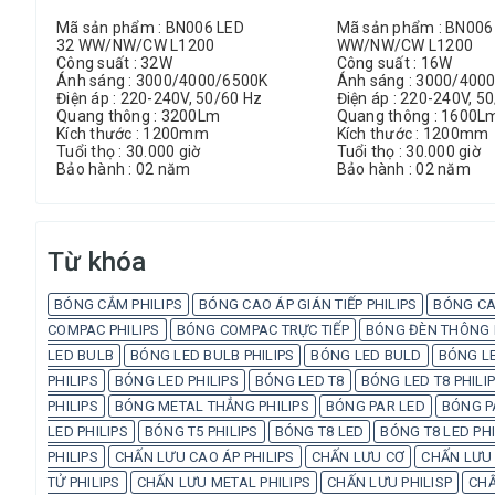
Mã sản phẩm : BN006 LED
Mã sản phẩm : BN006
32 WW/NW/CW L1200
WW/NW/CW L1200
Công suất : 32W
Công suất : 16W
Ánh sáng : 3000/4000/6500K
Ánh sáng : 3000/400
Điện áp : 220-240V, 50/60 Hz
Điện áp : 220-240V, 5
Quang thông : 3200Lm
Quang thông : 1600L
Kích thước : 1200mm
Kích thước : 1200mm
Tuổi thọ : 30.000 giờ
Tuổi thọ : 30.000 giờ
Bảo hành : 02 năm
Bảo hành : 02 năm
Từ khóa
BÓNG CẮM PHILIPS
BÓNG CAO ÁP GIÁN TIẾP PHILIPS
BÓNG CA
COMPAC PHILIPS
BÓNG COMPAC TRỰC TIẾP
BÓNG ĐÈN THÔNG M
LED BULB
BÓNG LED BULB PHILIPS
BÓNG LED BULD
BÓNG LE
PHILIPS
BÓNG LED PHILIPS
BÓNG LED T8
BÓNG LED T8 PHILI
PHILIPS
BÓNG METAL THẲNG PHILIPS
BÓNG PAR LED
BÓNG P
LED PHILIPS
BÓNG T5 PHILIPS
BÓNG T8 LED
BÓNG T8 LED PHI
PHILIPS
CHẤN LƯU CAO ÁP PHILIPS
CHẤN LƯU CƠ
CHẤN LƯU 
TỬ PHILIPS
CHẤN LƯU METAL PHILIPS
CHẤN LƯU PHILISP
CHẤ