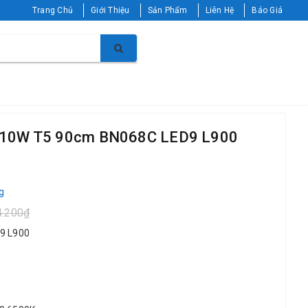
Trang Chủ
Giới Thiệu
Sản Phẩm
Liên Hệ
Báo Giá
p 10W T5 90cm BN068C LED9 L900
g
4.200₫
9 L900