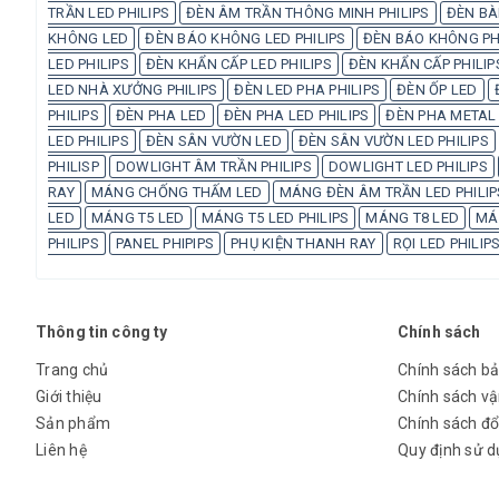
TRẦN LED PHILIPS
ĐÈN ÂM TRẦN THÔNG MINH PHILIPS
ĐÈN BÀ
KHÔNG LED
ĐÈN BÁO KHÔNG LED PHILIPS
ĐÈN BÁO KHÔNG PH
LED PHILIPS
ĐÈN KHẨN CẤP LED PHILIPS
ĐÈN KHẨN CẤP PHILIP
LED NHÀ XƯỞNG PHILIPS
ĐÈN LED PHA PHILIPS
ĐÈN ỐP LED
PHILIPS
ĐÈN PHA LED
ĐÈN PHA LED PHILIPS
ĐÈN PHA METAL 
LED PHILIPS
ĐÈN SÂN VƯỜN LED
ĐÈN SÂN VƯỜN LED PHILIPS
PHILISP
DOWLIGHT ÂM TRẦN PHILIPS
DOWLIGHT LED PHILIPS
RAY
MÁNG CHỐNG THẤM LED
MÁNG ĐÈN ÂM TRẦN LED PHILIP
LED
MÁNG T5 LED
MÁNG T5 LED PHILIPS
MÁNG T8 LED
MÁN
PHILIPS
PANEL PHIPIPS
PHỤ KIỆN THANH RAY
RỌI LED PHILIP
Thông tin công ty
Chính sách
Trang chủ
Chính sách b
Giới thiệu
Chính sách v
Sản phẩm
Chính sách đổi
Liên hệ
Quy định sử 