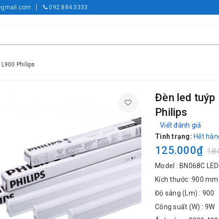
gmail.com
092.884.3333
L900 Philips
Đèn led tuý
Philips
Viết đánh giá
Tình trạng:
Hết hàn
125.000₫
18
Model : BN068C LED
Kích thước :900 mm
Độ sáng (Lm) : 900
Công suất (W) : 9W