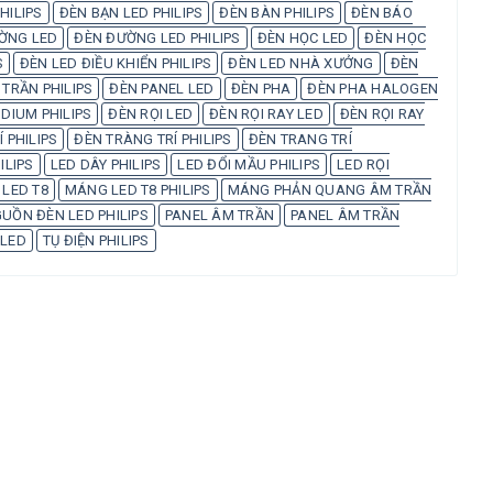
HILIPS
ĐÈN BẠN LED PHILIPS
ĐÈN BÀN PHILIPS
ĐÈN BÁO
ỜNG LED
ĐÈN ĐƯỜNG LED PHILIPS
ĐÈN HỌC LED
ĐÈN HỌC
S
ĐÈN LED ĐIỀU KHIỂN PHILIPS
ĐÈN LED NHÀ XƯỞNG
ĐÈN
 TRẦN PHILIPS
ĐÈN PANEL LED
ĐÈN PHA
ĐÈN PHA HALOGEN
DIUM PHILIPS
ĐÈN RỌI LED
ĐÈN RỌI RAY LED
ĐÈN RỌI RAY
 PHILIPS
ĐÈN TRÀNG TRÍ PHILIPS
ĐÈN TRANG TRÍ
ILIPS
LED DÂY PHILIPS
LED ĐỔI MẦU PHILIPS
LED RỌI
LED T8
MÁNG LED T8 PHILIPS
MÁNG PHẢN QUANG ÂM TRẦN
UỒN ĐÈN LED PHILIPS
PANEL ÂM TRẦN
PANEL ÂM TRẦN
 LED
TỤ ĐIỆN PHILIPS