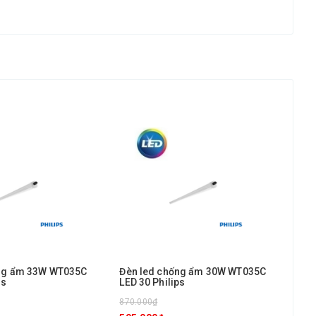
ống ẩm 33W WT035C
Đèn led chống ẩm 30W WT035C
Đèn
ps
LED 30 Philips
LED
870.000₫
680