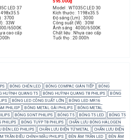
595.000₫
470
35C LED 37
Model : WT035C LED 30
Mod
 1498x35.5
Kích thước : 1198x35.5
Kíc
 : 3700
Độ sáng (Lm) : 3000
Độ 
) : 33W
Công suất (W) : 30W
Côn
4000/6500K
Ánh sáng : 4000/6500K
Ánh
hựa cao cấp
Chất liệu : Nhựa cao cấp
Chấ
.000h
Tuổi thọ : 20.000h
Tuổ
IPS
BÓNG CHÉN LED
BÓNG COMPAC GIÁN TIẾP
BÓNG
G HUỲNH QUANG T5
BÓNG HUỲNH QUANG T8 PHILIPS
BÓNG
LIPS
BÓNG LED CÔNG SUẤT LỚN
BÓNG LED MR16
M PHILISP
BÓNG METAL GÀI PHILIPS
BÓNG METAL
ILIPS
BÓNG SONT PHILIPS
BÓNG T5
BÓNG T5 LED
BÓNG T5
 PHILIPS
BÓNG TUÝP T8 PHILIPS
CHẤN LƯU BÓNG HALOGEN
 ĐÈN LED PHILIPS
CHẤN LƯU ĐIỆN TỬ METAL
CHẤN LƯU ĐIỆN
M TRẦN ĐIỀU CHỈNH MẦU PHILIPS
ĐÈN ÂM TRẦN LED
ĐÈN ÂM