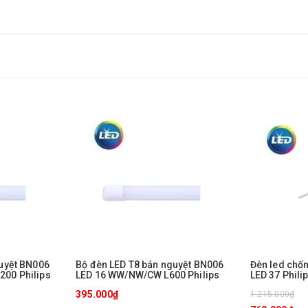
guyệt BN006
Bộ đèn LED T8 bán nguyệt BN006
Đèn led ch
00 Philips
LED 16 WW/NW/CW L600 Philips
LED 37 Phili
395.000₫
1.215.000₫