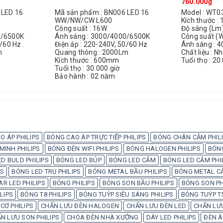
760.000₫
 LED 16
Mã sản phẩm : BN006 LED 16
Model : WT0
WW/NW/CW L600
Kích thước :
Công suất : 16W
Độ sáng (Lm)
0/6500K
Ánh sáng : 3000/4000/6500K
Công suất (W
0/60 Hz
Điện áp : 220-240V, 50/60 Hz
Ánh sáng : 
m
Quang thông : 2000Lm
Chất liệu : N
Kích thước : 600mm
Tuổi thọ : 20
Tuổi thọ : 30.000 giờ
Bảo hành : 02 năm
O ÁP PHILIPS
BÓNG CAO ÁP TRỰC TIẾP PHILIPS
BÓNG CHÂN CẮM PHIL
INH PHILIPS
BÓNG ĐÈN WIFI PHILIPS
BÓNG HALOGEN PHILIPS
BÓN
D BULD PHILIPS
BÓNG LED BÚP
BÓNG LED CẮM
BÓNG LED CẮM PHI
PS
BÓNG LED TRỤ PHILIPS
BÓNG METAL BẦU PHILIPS
BÓNG METAL CẮ
AR LED PHILIPS
BÓNG PHILIPS
BÓNG SON BẦU PHILIPS
BÓNG SON PH
LIPS
BÓNG T8 PHILIPS
BÓNG TUÝP SIÊU SÁNG PHILIPS
BÓNG TUÝP T5
CƠ PHILIPS
CHẤN LƯU ĐÈN HALOGEN
CHẤN LƯU ĐÈN LED
CHẤN LƯU
N LƯU SON PHILIPS
CHÓA ĐÈN NHÀ XƯỞNG
DÂY LED PHILIPS
ĐÈN Â