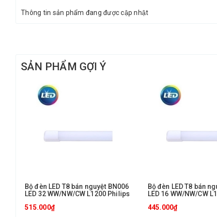
Thông tin sản phẩm đang được cập nhật
SẢN PHẨM GỢI Ý
Bộ đèn LED T8 bán nguyệt BN006
Bộ đèn LED T8 bán n
LED 32 WW/NW/CW L1200 Philips
LED 16 WW/NW/CW L12
515.000₫
445.000₫