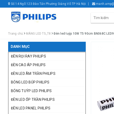
Số 14 Ngõ 123 Đào Tấn Phường Giảng Võ TP Hà Nội
manh.amp@
Trang chủ
MÁNG LED T5_T8
Đèn led tuýp 10W T5 90cm BN068C LED9 
DANH MỤC
ĐÈN RỌI RAY PHILIPS
ĐÈN CAO ÁP PHILIPS
ĐÈN LED ÂM TRẦN PHILIPS
BÓNG LED BÚP PHILIPS
BÓNG TUÝP LED PHILIPS
ĐÈN LED ỐP TRẦN PHILIPS
ĐÈN LED PANEL PHILIPS