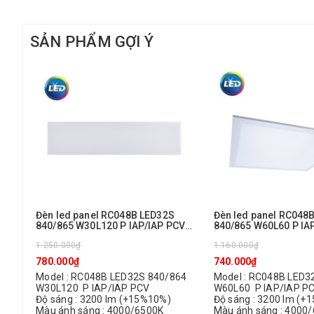
SẢN PHẨM GỢI Ý
Đèn led panel RC048B LED32S
Đèn led panel RC048
840/865 W30L120 P IAP/IAP PCV
840/865 W60L60 P IAP/IAP PCV
Philips
Philips
1.250.000₫
1.160.000₫
780.000₫
740.000₫
Model : RC048B LED32S 840/864
Model : RC048B LED3
W30L120 P IAP/IAP PCV
W60L60 P IAP/IAP P
Độ sáng : 3200 lm (+15%10%)
Độ sáng : 3200 lm (+
Màu ánh sáng : 4000/6500K
Màu ánh sáng : 4000