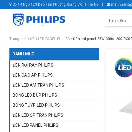
Số 14 Ngõ 123 Đào Tấn Phường Giảng Võ TP Hà Nội
manh.amp@
Trang chủ
ĐÈN LED PANEL PHILIPS
Đèn led panel 26W 300×1200 RC09
DANH MỤC
ĐÈN RỌI RAY PHILIPS
ĐÈN CAO ÁP PHILIPS
ĐÈN LED ÂM TRẦN PHILIPS
BÓNG LED BÚP PHILIPS
BÓNG TUÝP LED PHILIPS
ĐÈN LED ỐP TRẦN PHILIPS
ĐÈN LED PANEL PHILIPS