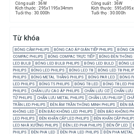
Công suất : 36W
Công suất : 36W
Kích thước : 295x1195x34mm
Kích thước : 595x59
Tuổi thọ : 30.000h
Tuổi thọ : 30.000h
Từ khóa
BÓNG CẮM PHILIPS
BÓNG CAO ÁP GIÁN TIẾP PHILIPS
BÓNG CA
COMPAC PHILIPS
BÓNG COMPAC TRỰC TIẾP
BÓNG ĐÈN THÔNG M
LED BULB
BÓNG LED BULB PHILIPS
BÓNG LED BULD
BÓNG LE
PHILIPS
BÓNG LED PHILIPS
BÓNG LED T8
BÓNG LED T8 PHILI
PHILIPS
BÓNG METAL THẲNG PHILIPS
BÓNG PAR LED
BÓNG P
LED PHILIPS
BÓNG T5 PHILIPS
BÓNG T8 LED
BÓNG T8 LED PHI
PHILIPS
CHẤN LƯU CAO ÁP PHILIPS
CHẤN LƯU CƠ
CHẤN LƯU 
TỬ PHILIPS
CHẤN LƯU METAL PHILIPS
CHẤN LƯU PHILISP
CHẤ
TRẦN LED PHILIPS
ĐÈN ÂM TRẦN THÔNG MINH PHILIPS
ĐÈN BÀ
KHÔNG LED
ĐÈN BÁO KHÔNG LED PHILIPS
ĐÈN BÁO KHÔNG PH
LED PHILIPS
ĐÈN KHẨN CẤP LED PHILIPS
ĐÈN KHẨN CẤP PHILIP
LED NHÀ XƯỞNG PHILIPS
ĐÈN LED PHA PHILIPS
ĐÈN ỐP LED
PHILIPS
ĐÈN PHA LED
ĐÈN PHA LED PHILIPS
ĐÈN PHA METAL 