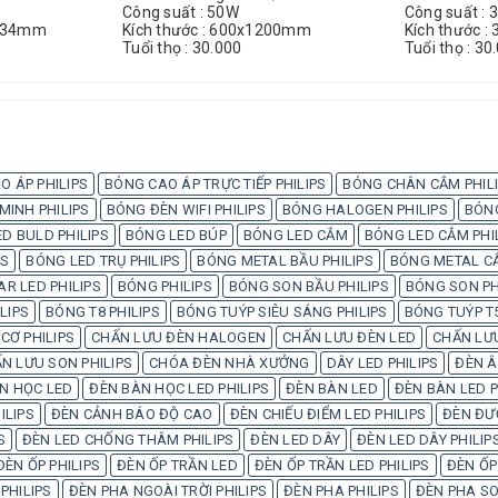
Công suất : 50W
Công suất : 
5x34mm
Kích thước : 600x1200mm
Kích thước 
Tuổi thọ : 30.000
Tuổi thọ : 30
O ÁP PHILIPS
BÓNG CAO ÁP TRỰC TIẾP PHILIPS
BÓNG CHÂN CẮM PHIL
INH PHILIPS
BÓNG ĐÈN WIFI PHILIPS
BÓNG HALOGEN PHILIPS
BÓN
D BULD PHILIPS
BÓNG LED BÚP
BÓNG LED CẮM
BÓNG LED CẮM PHI
PS
BÓNG LED TRỤ PHILIPS
BÓNG METAL BẦU PHILIPS
BÓNG METAL CẮ
AR LED PHILIPS
BÓNG PHILIPS
BÓNG SON BẦU PHILIPS
BÓNG SON PH
LIPS
BÓNG T8 PHILIPS
BÓNG TUÝP SIÊU SÁNG PHILIPS
BÓNG TUÝP T5
CƠ PHILIPS
CHẤN LƯU ĐÈN HALOGEN
CHẤN LƯU ĐÈN LED
CHẤN LƯU
N LƯU SON PHILIPS
CHÓA ĐÈN NHÀ XƯỞNG
DÂY LED PHILIPS
ĐÈN Â
N HỌC LED
ĐÈN BÀN HỌC LED PHILIPS
ĐÈN BÀN LED
ĐÈN BÀN LED P
ILIPS
ĐÈN CẢNH BÁO ĐỘ CAO
ĐÈN CHIẾU ĐIỂM LED PHILIPS
ĐÈN ĐƯ
S
ĐÈN LED CHỐNG THÂM PHILIPS
ĐÈN LED DÂY
ĐÈN LED DÂY PHILIP
ĐÈN ỐP PHILIPS
ĐÈN ỐP TRẦN LED
ĐÈN ỐP TRẦN LED PHILIPS
ĐÈN ỐP
PHILIPS
ĐÈN PHA NGOÀI TRỜI PHILIPS
ĐÈN PHA PHILIPS
ĐÈN PHA SO