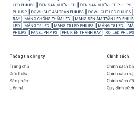
LED PHILIPS
ĐÈN SÂN VƯỜN LED
ĐÈN SÂN VƯỜN LED PHILIPS
PHILISP
DOWLIGHT ÂM TRẦN PHILIPS
DOWLIGHT LED PHILIPS
RAY
MÁNG CHỐNG THẤM LED
MÁNG ĐÈN ÂM TRẦN LED PHILIP
LED
MÁNG T5 LED
MÁNG T5 LED PHILIPS
MÁNG T8 LED
MÁN
PHILIPS
PANEL PHIPIPS
PHỤ KIỆN THANH RAY
RỌI LED PHILIP
Thông tin công ty
Chính sách
Trang chủ
Chính sách b
Giới thiệu
Chính sách v
Sản phẩm
Chính sách đổi
Liên hệ
Quy định sử 