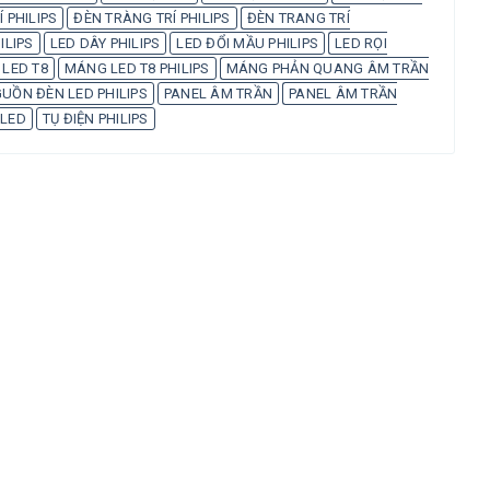
 PHILIPS
ĐÈN TRÀNG TRÍ PHILIPS
ĐÈN TRANG TRÍ
ILIPS
LED DÂY PHILIPS
LED ĐỔI MẦU PHILIPS
LED RỌI
LED T8
MÁNG LED T8 PHILIPS
MÁNG PHẢN QUANG ÂM TRẦN
UỒN ĐÈN LED PHILIPS
PANEL ÂM TRẦN
PANEL ÂM TRẦN
 LED
TỤ ĐIỆN PHILIPS