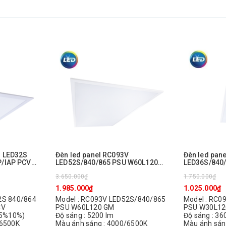
B LED32S
Đèn led panel RC093V
Đèn led pan
LED52S/840/865 PSU W60L120
LED36S/840
GM Philips
GM Philips
3.650.000₫
1.750.000₫
1.985.000₫
1.025.000₫
2S 840/864
Model : RC093V LED52S/840/865
Model : RC0
CV
PSU W60L120 GM
PSU W30L12
15%10%)
Độ sáng : 5200 lm
Độ sáng : 36
/6500K
Màu ánh sáng : 4000/6500K
Màu ánh sán