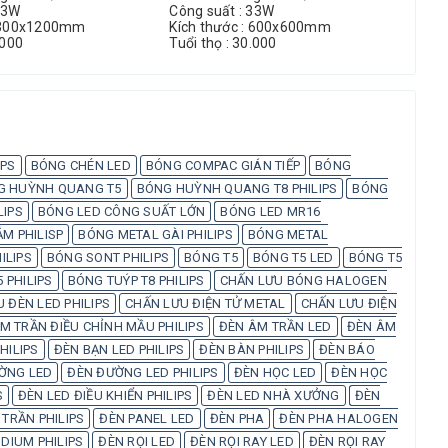
33W
Công suất : 33W
Côn
: 300x1200mm
Kích thước : 600x600mm
Kíc
.000
Tuổi thọ : 30.000
Tuổ
IPS
BÓNG CHÉN LED
BÓNG COMPAC GIÁN TIẾP
BÓNG
G HUỲNH QUANG T5
BÓNG HUỲNH QUANG T8 PHILIPS
BÓNG
LIPS
BÓNG LED CÔNG SUẤT LỚN
BÓNG LED MR16
M PHILISP
BÓNG METAL GÀI PHILIPS
BÓNG METAL
ILIPS
BÓNG SONT PHILIPS
BÓNG T5
BÓNG T5 LED
BÓNG T5
 PHILIPS
BÓNG TUÝP T8 PHILIPS
CHẤN LƯU BÓNG HALOGEN
 ĐÈN LED PHILIPS
CHẤN LƯU ĐIỆN TỬ METAL
CHẤN LƯU ĐIỆN
M TRẦN ĐIỀU CHỈNH MẦU PHILIPS
ĐÈN ÂM TRẦN LED
ĐÈN ÂM
HILIPS
ĐÈN BẠN LED PHILIPS
ĐÈN BÀN PHILIPS
ĐÈN BÁO
ỜNG LED
ĐÈN ĐƯỜNG LED PHILIPS
ĐÈN HỌC LED
ĐÈN HỌC
S
ĐÈN LED ĐIỀU KHIỂN PHILIPS
ĐÈN LED NHÀ XƯỞNG
ĐÈN
 TRẦN PHILIPS
ĐÈN PANEL LED
ĐÈN PHA
ĐÈN PHA HALOGEN
DIUM PHILIPS
ĐÈN RỌI LED
ĐÈN RỌI RAY LED
ĐÈN RỌI RAY