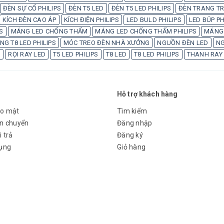
ĐÈN SỰ CỐ PHILIPS
ĐÈN T5 LED
ĐÈN T5 LED PHILIPS
ĐÈN TRANG TRÍ
KÍCH ĐÈN CAO ÁP
KÍCH ĐIỆN PHILIPS
LED BULD PHILIPS
LED BÚP PH
S
MÁNG LED CHỐNG THẤM
MÁNG LED CHỐNG THẤM PHILIPS
MÁNG 
G T8 LED PHILIPS
MÓC TREO ĐÈN NHÀ XƯỞNG
NGUỒN ĐÈN LED
NG
S
RỌI RAY LED
T5 LED PHILIPS
T8 LED
T8 LED PHILIPS
THANH RAY
Hỗ trợ khách hàng
ảo mật
Tìm kiếm
ận chuyển
Đăng nhập
 trả
Đăng ký
dụng
Giỏ hàng