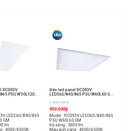
el RC093V
Đèn led panel RC093V
Đèn
/865 PSU W30L120
LED36S/840/865 PSU W60L60 GM
LED
Philips
GM 
1.600.000₫
1.6
950.000₫
975
93V LED26S/840/865
Model : RC093V LED36S/840/865
Mod
0 GM
PSU W60L60 GM
PSU
00 lm
Độ sáng : 3600 lm
Độ 
g : 4000/6500K
Màu ánh sáng : 4000/6500K
Màu