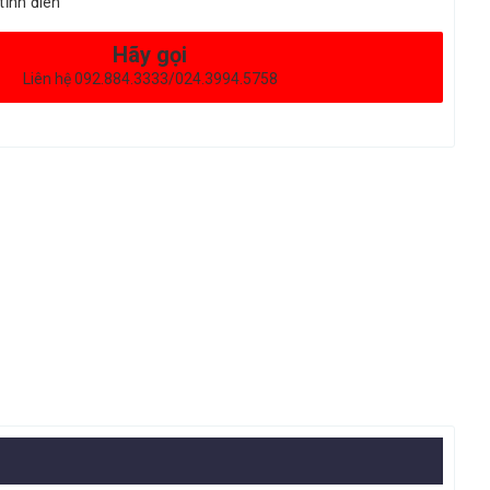
tĩnh điên
Hãy gọi
Liên hệ 092.884.3333/024.3994.5758