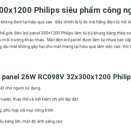
0x1200 Philips siêu phẩm công ng
à không đem lại hiệu quả cao . Đây chính là lý do mà hãng điện tử nổi 
thế giới, Đèn led panel 300×1200 Philips làm từ bộ khung bằng thép sơn t
 môi trường khác nhau . Mặt đèn led panel được làm từ nhựa cao cấp ch
mát không gây hại cho mắt mang lại hiệu quả làm việc cao. Với thiết
èn led panel 26W RC098V 32x300x1200 Phili
 nhất cho người sử dụng
yển, thay thế và tiết kiệm chi phí lắp đặt
ng, phù hợp với mọi công trình
áng lớn, mật độ ánh sáng cao.