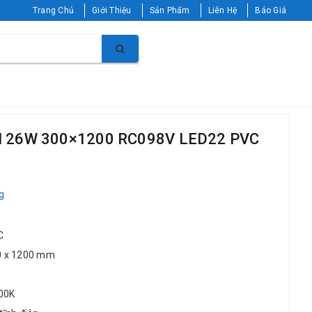
Trang Chủ
Giới Thiệu
Sản Phẩm
Liên Hệ
Báo Giá
el 26W 300×1200 RC098V LED22 PVC
g
C
00 x 1200 mm
00K