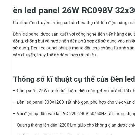
èn led panel 26W RC098V 32x30
Các loại đèn truyền thống cơ bản tiêu thụ rất tốn điện năng m
Đèn led panel được sản xuất với công nghệ tiên tiến hàng đầu 
động, chống bụi và nước nên đèn phù hợp để sử dụng vào nhiều
sử dụng. Đen led panel philips mang đến cho chúng ta ánh sáng dịu 
vận chuyển, thay thế dễ dàng hơn rất nhiều.
Thông số kĩ thuật cụ thể của Đ
– Công suất: 26W cực kì tiết kiệm điện năng, đem lại ảnh tốt
– Đèn led panel 300×1200 rất nhỏ gọn, phù hợp cho việc vận chu
– Với điện áp đầu vào là : AC 220-240V 50/60Hz rất thông dụ
– Quang thông lên đến 2200 Lm giúp cho không gian được chiếu s