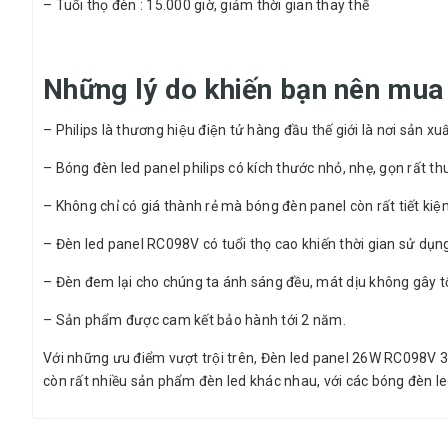
– Tuổi thọ đèn : 15.000 giờ, giảm thời gian thay thế
Những lý do khiến bạn nên 
– Philips là thương hiệu điện tử hàng đầu thế giới là nơi sa
– Bóng đèn led panel philips có kích thước nhỏ, nhẹ, gọn rất thuâ
– Không chỉ có giá thành rẻ mà bóng đèn panel còn rất tiết kiệm
– Đèn led panel RC098V có tuổi thọ cao khiến thời gian sử dụng 
– Đèn đem lại cho chúng ta ánh sáng đều, mát dịu không gây tổ
– Sản phẩm được cam kết bảo hành tới 2 năm.
Với những ưu điểm vượt trội trên, Đèn led panel 26W RC098V 32
còn rất nhiều sản phẩm đèn led khác nhau, với các bóng đèn le