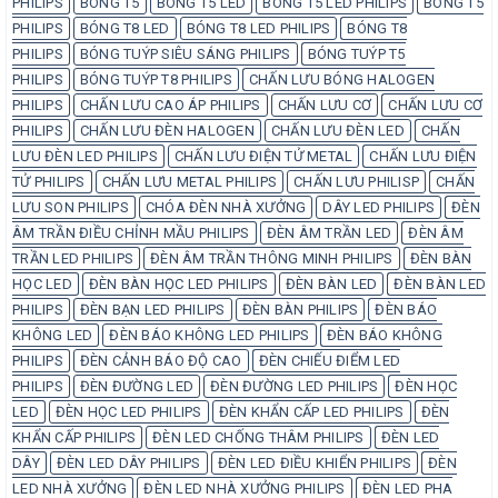
PHILIPS
BÓNG T5
BÓNG T5 LED
BÓNG T5 LED PHILIPS
BÓNG T5
PHILIPS
BÓNG T8 LED
BÓNG T8 LED PHILIPS
BÓNG T8
PHILIPS
BÓNG TUÝP SIÊU SÁNG PHILIPS
BÓNG TUÝP T5
PHILIPS
BÓNG TUÝP T8 PHILIPS
CHẤN LƯU BÓNG HALOGEN
PHILIPS
CHẤN LƯU CAO ÁP PHILIPS
CHẤN LƯU CƠ
CHẤN LƯU CƠ
PHILIPS
CHẤN LƯU ĐÈN HALOGEN
CHẤN LƯU ĐÈN LED
CHẤN
LƯU ĐÈN LED PHILIPS
CHẤN LƯU ĐIỆN TỬ METAL
CHẤN LƯU ĐIỆN
TỬ PHILIPS
CHẤN LƯU METAL PHILIPS
CHẤN LƯU PHILISP
CHẤN
LƯU SON PHILIPS
CHÓA ĐÈN NHÀ XƯỞNG
DÂY LED PHILIPS
ĐÈN
ÂM TRẦN ĐIỀU CHỈNH MẦU PHILIPS
ĐÈN ÂM TRẦN LED
ĐÈN ÂM
TRẦN LED PHILIPS
ĐÈN ÂM TRẦN THÔNG MINH PHILIPS
ĐÈN BÀN
HỌC LED
ĐÈN BÀN HỌC LED PHILIPS
ĐÈN BÀN LED
ĐÈN BÀN LED
PHILIPS
ĐÈN BẠN LED PHILIPS
ĐÈN BÀN PHILIPS
ĐÈN BÁO
KHÔNG LED
ĐÈN BÁO KHÔNG LED PHILIPS
ĐÈN BÁO KHÔNG
PHILIPS
ĐÈN CẢNH BÁO ĐỘ CAO
ĐÈN CHIẾU ĐIỂM LED
PHILIPS
ĐÈN ĐƯỜNG LED
ĐÈN ĐƯỜNG LED PHILIPS
ĐÈN HỌC
LED
ĐÈN HỌC LED PHILIPS
ĐÈN KHẨN CẤP LED PHILIPS
ĐÈN
KHẨN CẤP PHILIPS
ĐÈN LED CHỐNG THÂM PHILIPS
ĐÈN LED
DÂY
ĐÈN LED DÂY PHILIPS
ĐÈN LED ĐIỀU KHIỂN PHILIPS
ĐÈN
LED NHÀ XƯỞNG
ĐÈN LED NHÀ XƯỞNG PHILIPS
ĐÈN LED PHA