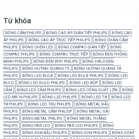
Từ khóa
BÓNG CẮM PHILIPS
BÓNG CAO ÁP GIÁN TIẾP PHILIPS
BÓNG CAO
ÁP PHILIPS
BÓNG CAO ÁP TRỰC TIẾP PHILIPS
BÓNG CHÂN CẮM
PHILIPS
BÓNG CHÉN LED
BÓNG COMPAC GIÁN TIẾP
BÓNG
COMPAC PHILIPS
BÓNG COMPAC TRỰC TIẾP
BÓNG ĐÈN THÔNG
MINH PHILIPS
BÓNG ĐÈN WIFI PHILIPS
BÓNG HALOGEN
PHILIPS
BÓNG HUỲNH QUANG T5
BÓNG HUỲNH QUANG T8
PHILIPS
BÓNG LED BULB
BÓNG LED BULB PHILIPS
BÓNG LED
BULD
BÓNG LED BULD PHILIPS
BÓNG LED BÚP
BÓNG LED
CẮM
BÓNG LED CẮM PHILIPS
BÓNG LED CÔNG SUẤT LỚN
BÓNG
LED MR16 PHILIPS
BÓNG LED PHILIPS
BÓNG LED T8
BÓNG LED
T8 PHILIPS
BÓNG LED TRỤ PHILIPS
BÓNG METAL BẦU
PHILIPS
BÓNG METAL CẮM PHILISP
BÓNG METAL GÀI
PHILIPS
BÓNG METAL PHILIPS
BÓNG METAL THẲNG
PHILIPS
BÓNG PAR LED
BÓNG PAR LED PHILIPS
BÓNG
PHILIPS
BÓNG SON BẦU PHILIPS
BÓNG SON PHILIPS
BÓNG SONT