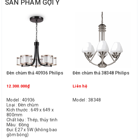
SẢN PHẨM GỢI Ý
Đèn chùm thả 40936 Philips
Đèn chùm thả 38348 Philips
12.300.000₫
Liên hệ
Model : 40936
Model : 38348
Loại : Đèn chùm
Kích thước : 649 x 649 x
800mm
Chất liệu : Thép, thủy tinh
Màu : Đồng
Đui: E27 x 5W (không bao
gồm bóng)