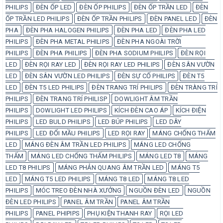
PHILIPS
ĐÈN ỐP LED
ĐÈN ỐP PHILIPS
ĐÈN ỐP TRẦN LED
ĐÈN
ỐP TRẦN LED PHILIPS
ĐÈN ỐP TRẦN PHILIPS
ĐÈN PANEL LED
ĐÈN
PHA
ĐÈN PHA HALOGEN PHILIPS
ĐÈN PHA LED
ĐÈN PHA LED
PHILIPS
ĐÈN PHA METAL PHILIPS
ĐÈN PHA NGOÀI TRỜI
PHILIPS
ĐÈN PHA PHILIPS
ĐÈN PHA SODIUM PHILIPS
ĐÈN RỌI
LED
ĐÈN RỌI RAY LED
ĐÈN RỌI RAY LED PHILIPS
ĐÈN SÂN VƯỜN
LED
ĐÈN SÂN VƯỜN LED PHILIPS
ĐÈN SỰ CỐ PHILIPS
ĐÈN T5
LED
ĐÈN T5 LED PHILIPS
ĐÈN TRANG TRÍ PHILIPS
ĐÈN TRÀNG TRÍ
PHILIPS
ĐÈN TRANG TRÍ PHILISP
DOWLIGHT ÂM TRẦN
PHILIPS
DOWLIGHT LED PHILIPS
KÍCH ĐÈN CAO ÁP
KÍCH ĐIỆN
PHILIPS
LED BULD PHILIPS
LED BÚP PHILIPS
LED DÂY
PHILIPS
LED ĐỔI MẦU PHILIPS
LED RỌI RAY
MÁNG CHỐNG THẤM
LED
MÁNG ĐÈN ÂM TRẦN LED PHILIPS
MÁNG LED CHỐNG
THẤM
MÁNG LED CHỐNG THẤM PHILIPS
MÁNG LED T8
MÁNG
LED T8 PHILIPS
MÁNG PHẢN QUANG ÂM TRẦN LED
MÁNG T5
LED
MÁNG T5 LED PHILIPS
MÁNG T8 LED
MÁNG T8 LED
PHILIPS
MÓC TREO ĐÈN NHÀ XƯỞNG
NGUỒN ĐÈN LED
NGUỒN
ĐÈN LED PHILIPS
PANEL ÂM TRẦN
PANEL ÂM TRẦN
PHILIPS
PANEL PHIPIPS
PHỤ KIỆN THANH RAY
RỌI LED