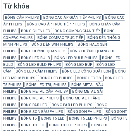
Từ khóa
BÓNG CẮM PHILIPS
BÓNG CAO ÁP GIÁN TIẾP PHILIPS
BÓNG CAO
ÁP PHILIPS
BÓNG CAO ÁP TRỰC TIẾP PHILIPS
BÓNG CHÂN CẮM
PHILIPS
BÓNG CHÉN LED
BÓNG COMPAC GIÁN TIẾP
BÓNG
COMPAC PHILIPS
BÓNG COMPAC TRỰC TIẾP
BÓNG ĐÈN THÔNG
MINH PHILIPS
BÓNG ĐÈN WIFI PHILIPS
BÓNG HALOGEN
PHILIPS
BÓNG HUỲNH QUANG T5
BÓNG HUỲNH QUANG T8
PHILIPS
BÓNG LED BULB
BÓNG LED BULB PHILIPS
BÓNG LED
BULD
BÓNG LED BULD PHILIPS
BÓNG LED BÚP
BÓNG LED
CẮM
BÓNG LED CẮM PHILIPS
BÓNG LED CÔNG SUẤT LỚN
BÓNG
LED MR16 PHILIPS
BÓNG LED PHILIPS
BÓNG LED T8
BÓNG LED
T8 PHILIPS
BÓNG LED TRỤ PHILIPS
BÓNG METAL BẦU
PHILIPS
BÓNG METAL CẮM PHILISP
BÓNG METAL GÀI
PHILIPS
BÓNG METAL PHILIPS
BÓNG METAL THẲNG
PHILIPS
BÓNG PAR LED
BÓNG PAR LED PHILIPS
BÓNG
PHILIPS
BÓNG SON BẦU PHILIPS
BÓNG SON PHILIPS
BÓNG SONT
PHILIPS
BÓNG T5
BÓNG T5 LED
BÓNG T5 LED PHILIPS
BÓNG T5
PHILIPS
BÓNG T8 LED
BÓNG T8 LED PHILIPS
BÓNG T8