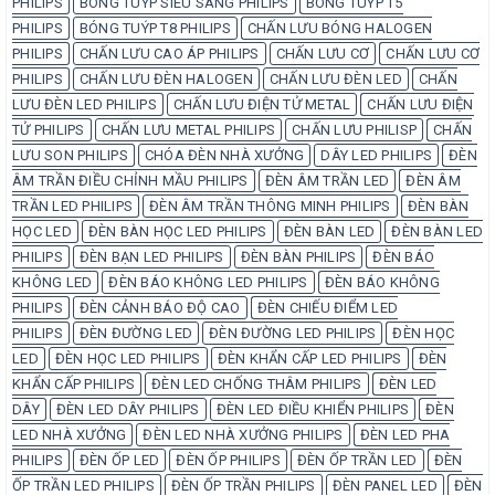
PHILIPS
BÓNG TUÝP SIÊU SÁNG PHILIPS
BÓNG TUÝP T5
PHILIPS
BÓNG TUÝP T8 PHILIPS
CHẤN LƯU BÓNG HALOGEN
PHILIPS
CHẤN LƯU CAO ÁP PHILIPS
CHẤN LƯU CƠ
CHẤN LƯU CƠ
PHILIPS
CHẤN LƯU ĐÈN HALOGEN
CHẤN LƯU ĐÈN LED
CHẤN
LƯU ĐÈN LED PHILIPS
CHẤN LƯU ĐIỆN TỬ METAL
CHẤN LƯU ĐIỆN
TỬ PHILIPS
CHẤN LƯU METAL PHILIPS
CHẤN LƯU PHILISP
CHẤN
LƯU SON PHILIPS
CHÓA ĐÈN NHÀ XƯỞNG
DÂY LED PHILIPS
ĐÈN
ÂM TRẦN ĐIỀU CHỈNH MẦU PHILIPS
ĐÈN ÂM TRẦN LED
ĐÈN ÂM
TRẦN LED PHILIPS
ĐÈN ÂM TRẦN THÔNG MINH PHILIPS
ĐÈN BÀN
HỌC LED
ĐÈN BÀN HỌC LED PHILIPS
ĐÈN BÀN LED
ĐÈN BÀN LED
PHILIPS
ĐÈN BẠN LED PHILIPS
ĐÈN BÀN PHILIPS
ĐÈN BÁO
KHÔNG LED
ĐÈN BÁO KHÔNG LED PHILIPS
ĐÈN BÁO KHÔNG
PHILIPS
ĐÈN CẢNH BÁO ĐỘ CAO
ĐÈN CHIẾU ĐIỂM LED
PHILIPS
ĐÈN ĐƯỜNG LED
ĐÈN ĐƯỜNG LED PHILIPS
ĐÈN HỌC
LED
ĐÈN HỌC LED PHILIPS
ĐÈN KHẨN CẤP LED PHILIPS
ĐÈN
KHẨN CẤP PHILIPS
ĐÈN LED CHỐNG THÂM PHILIPS
ĐÈN LED
DÂY
ĐÈN LED DÂY PHILIPS
ĐÈN LED ĐIỀU KHIỂN PHILIPS
ĐÈN
LED NHÀ XƯỞNG
ĐÈN LED NHÀ XƯỞNG PHILIPS
ĐÈN LED PHA
PHILIPS
ĐÈN ỐP LED
ĐÈN ỐP PHILIPS
ĐÈN ỐP TRẦN LED
ĐÈN
ỐP TRẦN LED PHILIPS
ĐÈN ỐP TRẦN PHILIPS
ĐÈN PANEL LED
ĐÈN