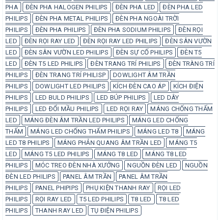
PHA
ĐÈN PHA HALOGEN PHILIPS
ĐÈN PHA LED
ĐÈN PHA LED
PHILIPS
ĐÈN PHA METAL PHILIPS
ĐÈN PHA NGOÀI TRỜI
PHILIPS
ĐÈN PHA PHILIPS
ĐÈN PHA SODIUM PHILIPS
ĐÈN RỌI
LED
ĐÈN RỌI RAY LED
ĐÈN RỌI RAY LED PHILIPS
ĐÈN SÂN VƯỜN
LED
ĐÈN SÂN VƯỜN LED PHILIPS
ĐÈN SỰ CỐ PHILIPS
ĐÈN T5
LED
ĐÈN T5 LED PHILIPS
ĐÈN TRANG TRÍ PHILIPS
ĐÈN TRÀNG TRÍ
PHILIPS
ĐÈN TRANG TRÍ PHILISP
DOWLIGHT ÂM TRẦN
PHILIPS
DOWLIGHT LED PHILIPS
KÍCH ĐÈN CAO ÁP
KÍCH ĐIỆN
PHILIPS
LED BULD PHILIPS
LED BÚP PHILIPS
LED DÂY
PHILIPS
LED ĐỔI MẦU PHILIPS
LED RỌI RAY
MÁNG CHỐNG THẤM
LED
MÁNG ĐÈN ÂM TRẦN LED PHILIPS
MÁNG LED CHỐNG
THẤM
MÁNG LED CHỐNG THẤM PHILIPS
MÁNG LED T8
MÁNG
LED T8 PHILIPS
MÁNG PHẢN QUANG ÂM TRẦN LED
MÁNG T5
LED
MÁNG T5 LED PHILIPS
MÁNG T8 LED
MÁNG T8 LED
PHILIPS
MÓC TREO ĐÈN NHÀ XƯỞNG
NGUỒN ĐÈN LED
NGUỒN
ĐÈN LED PHILIPS
PANEL ÂM TRẦN
PANEL ÂM TRẦN
PHILIPS
PANEL PHIPIPS
PHỤ KIỆN THANH RAY
RỌI LED
PHILIPS
RỌI RAY LED
T5 LED PHILIPS
T8 LED
T8 LED
PHILIPS
THANH RAY LED
TỤ ĐIỆN PHILIPS