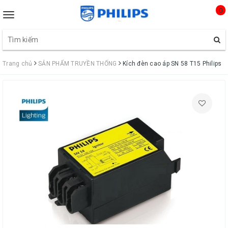
0
Toggle
navigation
Trang chủ
SẢN PHẨM TRUYỀN THỐNG
Kích đèn cao áp SN 58 T15 Philips