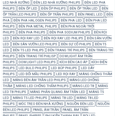
LED NHÀ XƯỞNG
ĐÈN LED NHÀ XƯỞNG PHILIPS
ĐÈN LED PHA
PHILIPS
ĐÈN ỐP LED
ĐÈN ỐP PHILIPS
ĐÈN ỐP TRẦN LED
ĐÈN
ỐP TRẦN LED PHILIPS
ĐÈN ỐP TRẦN PHILIPS
ĐÈN PANEL LED
ĐÈN
PHA
ĐÈN PHA HALOGEN PHILIPS
ĐÈN PHA LED
ĐÈN PHA LED
PHILIPS
ĐÈN PHA METAL PHILIPS
ĐÈN PHA NGOÀI TRỜI
PHILIPS
ĐÈN PHA PHILIPS
ĐÈN PHA SODIUM PHILIPS
ĐÈN RỌI
LED
ĐÈN RỌI RAY LED
ĐÈN RỌI RAY LED PHILIPS
ĐÈN SÂN VƯỜN
LED
ĐÈN SÂN VƯỜN LED PHILIPS
ĐÈN SỰ CỐ PHILIPS
ĐÈN T5
LED
ĐÈN T5 LED PHILIPS
ĐÈN TRANG TRÍ PHILIPS
ĐÈN TRÀNG TRÍ
PHILIPS
ĐÈN TRANG TRÍ PHILISP
DOWLIGHT ÂM TRẦN
PHILIPS
DOWLIGHT LED PHILIPS
KÍCH ĐÈN CAO ÁP
KÍCH ĐIỆN
PHILIPS
LED BULD PHILIPS
LED BÚP PHILIPS
LED DÂY
PHILIPS
LED ĐỔI MẦU PHILIPS
LED RỌI RAY
MÁNG CHỐNG THẤM
LED
MÁNG ĐÈN ÂM TRẦN LED PHILIPS
MÁNG LED CHỐNG
THẤM
MÁNG LED CHỐNG THẤM PHILIPS
MÁNG LED T8
MÁNG
LED T8 PHILIPS
MÁNG PHẢN QUANG ÂM TRẦN LED
MÁNG T5
LED
MÁNG T5 LED PHILIPS
MÁNG T8 LED
MÁNG T8 LED
PHILIPS
MÓC TREO ĐÈN NHÀ XƯỞNG
NGUỒN ĐÈN LED
NGUỒN
ĐÈN LED PHILIPS
PANEL ÂM TRẦN
PANEL ÂM TRẦN
PHILIPS
PANEL PHIPIPS
PHỤ KIỆN THANH RAY
RỌI LED