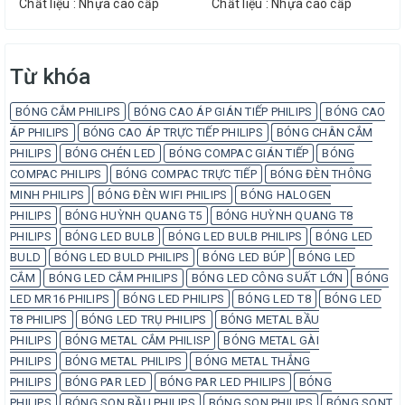
Chất liệu : Nhựa cao cấp
Chất liệu : Nhựa cao cấp
Từ khóa
BÓNG CẮM PHILIPS
BÓNG CAO ÁP GIÁN TIẾP PHILIPS
BÓNG CAO
ÁP PHILIPS
BÓNG CAO ÁP TRỰC TIẾP PHILIPS
BÓNG CHÂN CẮM
PHILIPS
BÓNG CHÉN LED
BÓNG COMPAC GIÁN TIẾP
BÓNG
COMPAC PHILIPS
BÓNG COMPAC TRỰC TIẾP
BÓNG ĐÈN THÔNG
MINH PHILIPS
BÓNG ĐÈN WIFI PHILIPS
BÓNG HALOGEN
PHILIPS
BÓNG HUỲNH QUANG T5
BÓNG HUỲNH QUANG T8
PHILIPS
BÓNG LED BULB
BÓNG LED BULB PHILIPS
BÓNG LED
BULD
BÓNG LED BULD PHILIPS
BÓNG LED BÚP
BÓNG LED
CẮM
BÓNG LED CẮM PHILIPS
BÓNG LED CÔNG SUẤT LỚN
BÓNG
LED MR16 PHILIPS
BÓNG LED PHILIPS
BÓNG LED T8
BÓNG LED
T8 PHILIPS
BÓNG LED TRỤ PHILIPS
BÓNG METAL BẦU
PHILIPS
BÓNG METAL CẮM PHILISP
BÓNG METAL GÀI
PHILIPS
BÓNG METAL PHILIPS
BÓNG METAL THẲNG
PHILIPS
BÓNG PAR LED
BÓNG PAR LED PHILIPS
BÓNG
PHILIPS
BÓNG SON BẦU PHILIPS
BÓNG SON PHILIPS
BÓNG SONT