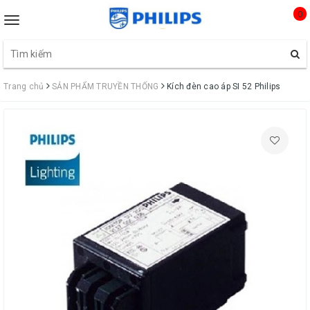
0
Toggle
navigation
Trang chủ
SẢN PHẨM TRUYỀN THỐNG
Kích đèn cao áp SI 52 Philips