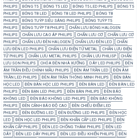
PHILIPS
BÓNG T5
BÓNG T5 LED
BÓNG T5 LED PHILIPS
BÓNG T5
PHILIPS
BÓNG T8 LED
BÓNG T8 LED PHILIPS
BÓNG T8
PHILIPS
BÓNG TUÝP SIÊU SÁNG PHILIPS
BÓNG TUÝP T5
PHILIPS
BÓNG TUÝP T8 PHILIPS
CHẤN LƯU BÓNG HALOGEN
PHILIPS
CHẤN LƯU CAO ÁP PHILIPS
CHẤN LƯU CƠ
CHẤN LƯU CƠ
PHILIPS
CHẤN LƯU ĐÈN HALOGEN
CHẤN LƯU ĐÈN LED
CHẤN
LƯU ĐÈN LED PHILIPS
CHẤN LƯU ĐIỆN TỬ METAL
CHẤN LƯU ĐIỆN
TỬ PHILIPS
CHẤN LƯU METAL PHILIPS
CHẤN LƯU PHILISP
CHẤN
LƯU SON PHILIPS
CHÓA ĐÈN NHÀ XƯỞNG
DÂY LED PHILIPS
ĐÈN
ÂM TRẦN ĐIỀU CHỈNH MẦU PHILIPS
ĐÈN ÂM TRẦN LED
ĐÈN ÂM
TRẦN LED PHILIPS
ĐÈN ÂM TRẦN THÔNG MINH PHILIPS
ĐÈN BÀN
HỌC LED
ĐÈN BÀN HỌC LED PHILIPS
ĐÈN BÀN LED
ĐÈN BÀN LED
PHILIPS
ĐÈN BẠN LED PHILIPS
ĐÈN BÀN PHILIPS
ĐÈN BÁO
KHÔNG LED
ĐÈN BÁO KHÔNG LED PHILIPS
ĐÈN BÁO KHÔNG
PHILIPS
ĐÈN CẢNH BÁO ĐỘ CAO
ĐÈN CHIẾU ĐIỂM LED
PHILIPS
ĐÈN ĐƯỜNG LED
ĐÈN ĐƯỜNG LED PHILIPS
ĐÈN HỌC
LED
ĐÈN HỌC LED PHILIPS
ĐÈN KHẨN CẤP LED PHILIPS
ĐÈN
KHẨN CẤP PHILIPS
ĐÈN LED CHỐNG THÂM PHILIPS
ĐÈN LED
DÂY
ĐÈN LED DÂY PHILIPS
ĐÈN LED ĐIỀU KHIỂN PHILIPS
ĐÈN