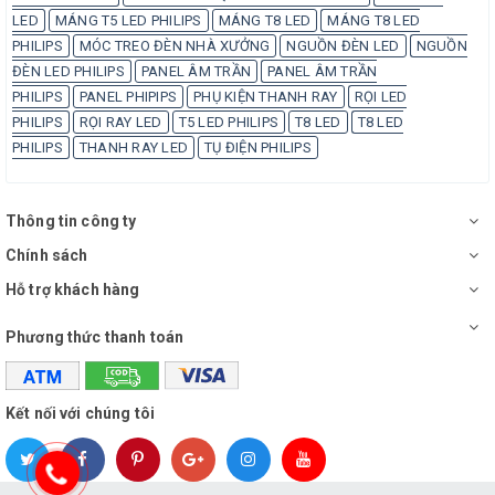
LED
MÁNG T5 LED PHILIPS
MÁNG T8 LED
MÁNG T8 LED
PHILIPS
MÓC TREO ĐÈN NHÀ XƯỞNG
NGUỒN ĐÈN LED
NGUỒN
ĐÈN LED PHILIPS
PANEL ÂM TRẦN
PANEL ÂM TRẦN
PHILIPS
PANEL PHIPIPS
PHỤ KIỆN THANH RAY
RỌI LED
PHILIPS
RỌI RAY LED
T5 LED PHILIPS
T8 LED
T8 LED
PHILIPS
THANH RAY LED
TỤ ĐIỆN PHILIPS
Thông tin công ty
Chính sách
Hỗ trợ khách hàng
Phương thức thanh toán
Kết nối với chúng tôi