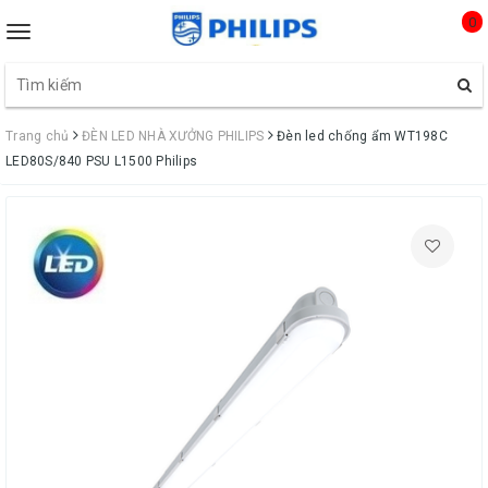
0
Toggle
navigation
Trang chủ
ĐÈN LED NHÀ XƯỞNG PHILIPS
Đèn led chống ẩm WT198C
LED80S/840 PSU L1500 Philips