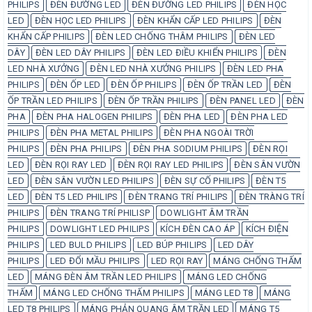
PHILIPS
ĐÈN ĐƯỜNG LED
ĐÈN ĐƯỜNG LED PHILIPS
ĐÈN HỌC
LED
ĐÈN HỌC LED PHILIPS
ĐÈN KHẨN CẤP LED PHILIPS
ĐÈN
KHẨN CẤP PHILIPS
ĐÈN LED CHỐNG THÂM PHILIPS
ĐÈN LED
DÂY
ĐÈN LED DÂY PHILIPS
ĐÈN LED ĐIỀU KHIỂN PHILIPS
ĐÈN
LED NHÀ XƯỞNG
ĐÈN LED NHÀ XƯỞNG PHILIPS
ĐÈN LED PHA
PHILIPS
ĐÈN ỐP LED
ĐÈN ỐP PHILIPS
ĐÈN ỐP TRẦN LED
ĐÈN
ỐP TRẦN LED PHILIPS
ĐÈN ỐP TRẦN PHILIPS
ĐÈN PANEL LED
ĐÈN
PHA
ĐÈN PHA HALOGEN PHILIPS
ĐÈN PHA LED
ĐÈN PHA LED
PHILIPS
ĐÈN PHA METAL PHILIPS
ĐÈN PHA NGOÀI TRỜI
PHILIPS
ĐÈN PHA PHILIPS
ĐÈN PHA SODIUM PHILIPS
ĐÈN RỌI
LED
ĐÈN RỌI RAY LED
ĐÈN RỌI RAY LED PHILIPS
ĐÈN SÂN VƯỜN
LED
ĐÈN SÂN VƯỜN LED PHILIPS
ĐÈN SỰ CỐ PHILIPS
ĐÈN T5
LED
ĐÈN T5 LED PHILIPS
ĐÈN TRANG TRÍ PHILIPS
ĐÈN TRÀNG TRÍ
PHILIPS
ĐÈN TRANG TRÍ PHILISP
DOWLIGHT ÂM TRẦN
PHILIPS
DOWLIGHT LED PHILIPS
KÍCH ĐÈN CAO ÁP
KÍCH ĐIỆN
PHILIPS
LED BULD PHILIPS
LED BÚP PHILIPS
LED DÂY
PHILIPS
LED ĐỔI MẦU PHILIPS
LED RỌI RAY
MÁNG CHỐNG THẤM
LED
MÁNG ĐÈN ÂM TRẦN LED PHILIPS
MÁNG LED CHỐNG
THẤM
MÁNG LED CHỐNG THẤM PHILIPS
MÁNG LED T8
MÁNG
LED T8 PHILIPS
MÁNG PHẢN QUANG ÂM TRẦN LED
MÁNG T5