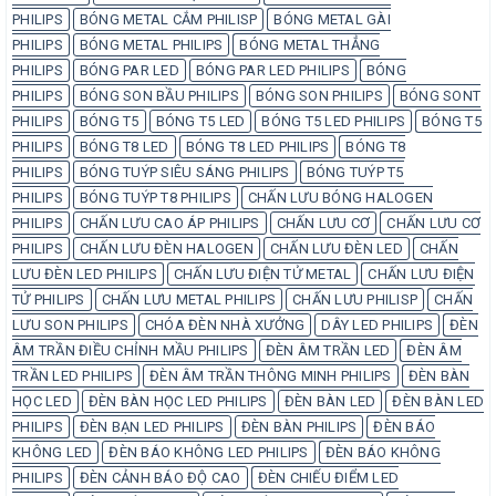
PHILIPS
BÓNG METAL CẮM PHILISP
BÓNG METAL GÀI
PHILIPS
BÓNG METAL PHILIPS
BÓNG METAL THẲNG
PHILIPS
BÓNG PAR LED
BÓNG PAR LED PHILIPS
BÓNG
PHILIPS
BÓNG SON BẦU PHILIPS
BÓNG SON PHILIPS
BÓNG SONT
PHILIPS
BÓNG T5
BÓNG T5 LED
BÓNG T5 LED PHILIPS
BÓNG T5
PHILIPS
BÓNG T8 LED
BÓNG T8 LED PHILIPS
BÓNG T8
PHILIPS
BÓNG TUÝP SIÊU SÁNG PHILIPS
BÓNG TUÝP T5
PHILIPS
BÓNG TUÝP T8 PHILIPS
CHẤN LƯU BÓNG HALOGEN
PHILIPS
CHẤN LƯU CAO ÁP PHILIPS
CHẤN LƯU CƠ
CHẤN LƯU CƠ
PHILIPS
CHẤN LƯU ĐÈN HALOGEN
CHẤN LƯU ĐÈN LED
CHẤN
LƯU ĐÈN LED PHILIPS
CHẤN LƯU ĐIỆN TỬ METAL
CHẤN LƯU ĐIỆN
TỬ PHILIPS
CHẤN LƯU METAL PHILIPS
CHẤN LƯU PHILISP
CHẤN
LƯU SON PHILIPS
CHÓA ĐÈN NHÀ XƯỞNG
DÂY LED PHILIPS
ĐÈN
ÂM TRẦN ĐIỀU CHỈNH MẦU PHILIPS
ĐÈN ÂM TRẦN LED
ĐÈN ÂM
TRẦN LED PHILIPS
ĐÈN ÂM TRẦN THÔNG MINH PHILIPS
ĐÈN BÀN
HỌC LED
ĐÈN BÀN HỌC LED PHILIPS
ĐÈN BÀN LED
ĐÈN BÀN LED
PHILIPS
ĐÈN BẠN LED PHILIPS
ĐÈN BÀN PHILIPS
ĐÈN BÁO
KHÔNG LED
ĐÈN BÁO KHÔNG LED PHILIPS
ĐÈN BÁO KHÔNG
PHILIPS
ĐÈN CẢNH BÁO ĐỘ CAO
ĐÈN CHIẾU ĐIỂM LED