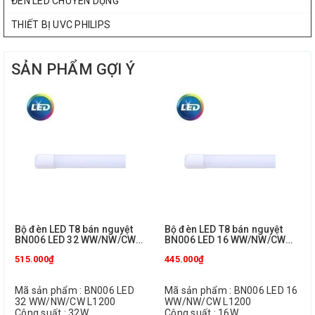
ĐÈN LED CHUYÊN DỤNG
THIẾT BỊ UVC PHILIPS
SẢN PHẨM GỢI Ý
Bộ đèn LED T8 bán nguyệt
Bộ đèn LED T8 bán nguyệt
BN006 LED 32 WW/NW/CW
BN006 LED 16 WW/NW/CW
L1200 Philips
L1200 Philips
515.000₫
445.000₫
Mã sản phẩm : BN006 LED
Mã sản phẩm : BN006 LED 16
32 WW/NW/CW L1200
WW/NW/CW L1200
Công suất : 32W
Công suất : 16W