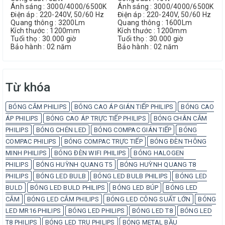
Ánh sáng : 3000/4000/6500K
Ánh sáng : 3000/4000/6500K
Điện áp : 220-240V, 50/60 Hz
Điện áp : 220-240V, 50/60 Hz
Quang thông : 3200Lm
Quang thông : 1600Lm
Kích thước : 1200mm
Kích thước : 1200mm
Tuổi thọ : 30.000 giờ
Tuổi thọ : 30.000 giờ
Bảo hành : 02 năm
Bảo hành : 02 năm
Từ khóa
BÓNG CẮM PHILIPS
BÓNG CAO ÁP GIÁN TIẾP PHILIPS
BÓNG CAO
ÁP PHILIPS
BÓNG CAO ÁP TRỰC TIẾP PHILIPS
BÓNG CHÂN CẮM
PHILIPS
BÓNG CHÉN LED
BÓNG COMPAC GIÁN TIẾP
BÓNG
COMPAC PHILIPS
BÓNG COMPAC TRỰC TIẾP
BÓNG ĐÈN THÔNG
MINH PHILIPS
BÓNG ĐÈN WIFI PHILIPS
BÓNG HALOGEN
PHILIPS
BÓNG HUỲNH QUANG T5
BÓNG HUỲNH QUANG T8
PHILIPS
BÓNG LED BULB
BÓNG LED BULB PHILIPS
BÓNG LED
BULD
BÓNG LED BULD PHILIPS
BÓNG LED BÚP
BÓNG LED
CẮM
BÓNG LED CẮM PHILIPS
BÓNG LED CÔNG SUẤT LỚN
BÓNG
LED MR16 PHILIPS
BÓNG LED PHILIPS
BÓNG LED T8
BÓNG LED
T8 PHILIPS
BÓNG LED TRỤ PHILIPS
BÓNG METAL BẦU