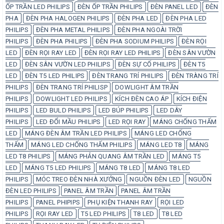
ỐP TRẦN LED PHILIPS
ĐÈN ỐP TRẦN PHILIPS
ĐÈN PANEL LED
ĐÈN
PHA
ĐÈN PHA HALOGEN PHILIPS
ĐÈN PHA LED
ĐÈN PHA LED
PHILIPS
ĐÈN PHA METAL PHILIPS
ĐÈN PHA NGOÀI TRỜI
PHILIPS
ĐÈN PHA PHILIPS
ĐÈN PHA SODIUM PHILIPS
ĐÈN RỌI
LED
ĐÈN RỌI RAY LED
ĐÈN RỌI RAY LED PHILIPS
ĐÈN SÂN VƯỜN
LED
ĐÈN SÂN VƯỜN LED PHILIPS
ĐÈN SỰ CỐ PHILIPS
ĐÈN T5
LED
ĐÈN T5 LED PHILIPS
ĐÈN TRANG TRÍ PHILIPS
ĐÈN TRÀNG TRÍ
PHILIPS
ĐÈN TRANG TRÍ PHILISP
DOWLIGHT ÂM TRẦN
PHILIPS
DOWLIGHT LED PHILIPS
KÍCH ĐÈN CAO ÁP
KÍCH ĐIỆN
PHILIPS
LED BULD PHILIPS
LED BÚP PHILIPS
LED DÂY
PHILIPS
LED ĐỔI MẦU PHILIPS
LED RỌI RAY
MÁNG CHỐNG THẤM
LED
MÁNG ĐÈN ÂM TRẦN LED PHILIPS
MÁNG LED CHỐNG
THẤM
MÁNG LED CHỐNG THẤM PHILIPS
MÁNG LED T8
MÁNG
LED T8 PHILIPS
MÁNG PHẢN QUANG ÂM TRẦN LED
MÁNG T5
LED
MÁNG T5 LED PHILIPS
MÁNG T8 LED
MÁNG T8 LED
PHILIPS
MÓC TREO ĐÈN NHÀ XƯỞNG
NGUỒN ĐÈN LED
NGUỒN
ĐÈN LED PHILIPS
PANEL ÂM TRẦN
PANEL ÂM TRẦN
PHILIPS
PANEL PHIPIPS
PHỤ KIỆN THANH RAY
RỌI LED
PHILIPS
RỌI RAY LED
T5 LED PHILIPS
T8 LED
T8 LED