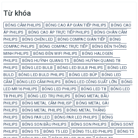
Từ khóa
BÓNG CẮM PHILIPS
BÓNG CAO ÁP GIÁN TIẾP PHILIPS
BÓNG CAO
ÁP PHILIPS
BÓNG CAO ÁP TRỰC TIẾP PHILIPS
BÓNG CHÂN CẮM
PHILIPS
BÓNG CHÉN LED
BÓNG COMPAC GIÁN TIẾP
BÓNG
COMPAC PHILIPS
BÓNG COMPAC TRỰC TIẾP
BÓNG ĐÈN THÔNG
MINH PHILIPS
BÓNG ĐÈN WIFI PHILIPS
BÓNG HALOGEN
PHILIPS
BÓNG HUỲNH QUANG T5
BÓNG HUỲNH QUANG T8
PHILIPS
BÓNG LED BULB
BÓNG LED BULB PHILIPS
BÓNG LED
BULD
BÓNG LED BULD PHILIPS
BÓNG LED BÚP
BÓNG LED
CẮM
BÓNG LED CẮM PHILIPS
BÓNG LED CÔNG SUẤT LỚN
BÓNG
LED MR16 PHILIPS
BÓNG LED PHILIPS
BÓNG LED T8
BÓNG LED
T8 PHILIPS
BÓNG LED TRỤ PHILIPS
BÓNG METAL BẦU
PHILIPS
BÓNG METAL CẮM PHILISP
BÓNG METAL GÀI
PHILIPS
BÓNG METAL PHILIPS
BÓNG METAL THẲNG
PHILIPS
BÓNG PAR LED
BÓNG PAR LED PHILIPS
BÓNG
PHILIPS
BÓNG SON BẦU PHILIPS
BÓNG SON PHILIPS
BÓNG SONT
PHILIPS
BÓNG T5
BÓNG T5 LED
BÓNG T5 LED PHILIPS
BÓNG T5