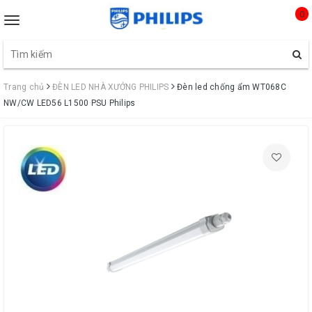
0
Toggle
navigation
Trang chủ
ĐÈN LED NHÀ XƯỞNG PHILIPS
Đèn led chống ẩm WT068C
NW/CW LED56 L1500 PSU Philips