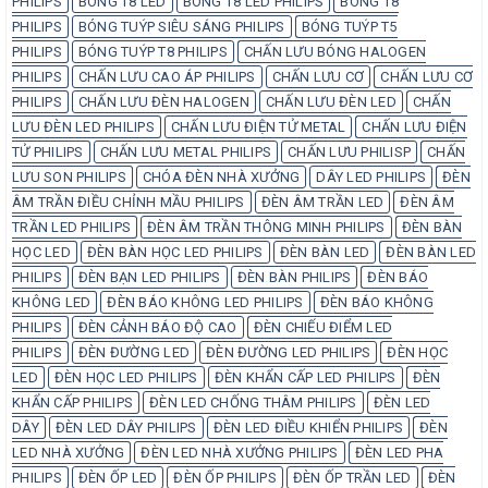
PHILIPS
BÓNG T8 LED
BÓNG T8 LED PHILIPS
BÓNG T8
PHILIPS
BÓNG TUÝP SIÊU SÁNG PHILIPS
BÓNG TUÝP T5
PHILIPS
BÓNG TUÝP T8 PHILIPS
CHẤN LƯU BÓNG HALOGEN
PHILIPS
CHẤN LƯU CAO ÁP PHILIPS
CHẤN LƯU CƠ
CHẤN LƯU CƠ
PHILIPS
CHẤN LƯU ĐÈN HALOGEN
CHẤN LƯU ĐÈN LED
CHẤN
LƯU ĐÈN LED PHILIPS
CHẤN LƯU ĐIỆN TỬ METAL
CHẤN LƯU ĐIỆN
TỬ PHILIPS
CHẤN LƯU METAL PHILIPS
CHẤN LƯU PHILISP
CHẤN
LƯU SON PHILIPS
CHÓA ĐÈN NHÀ XƯỞNG
DÂY LED PHILIPS
ĐÈN
ÂM TRẦN ĐIỀU CHỈNH MẦU PHILIPS
ĐÈN ÂM TRẦN LED
ĐÈN ÂM
TRẦN LED PHILIPS
ĐÈN ÂM TRẦN THÔNG MINH PHILIPS
ĐÈN BÀN
HỌC LED
ĐÈN BÀN HỌC LED PHILIPS
ĐÈN BÀN LED
ĐÈN BÀN LED
PHILIPS
ĐÈN BẠN LED PHILIPS
ĐÈN BÀN PHILIPS
ĐÈN BÁO
KHÔNG LED
ĐÈN BÁO KHÔNG LED PHILIPS
ĐÈN BÁO KHÔNG
PHILIPS
ĐÈN CẢNH BÁO ĐỘ CAO
ĐÈN CHIẾU ĐIỂM LED
PHILIPS
ĐÈN ĐƯỜNG LED
ĐÈN ĐƯỜNG LED PHILIPS
ĐÈN HỌC
LED
ĐÈN HỌC LED PHILIPS
ĐÈN KHẨN CẤP LED PHILIPS
ĐÈN
KHẨN CẤP PHILIPS
ĐÈN LED CHỐNG THÂM PHILIPS
ĐÈN LED
DÂY
ĐÈN LED DÂY PHILIPS
ĐÈN LED ĐIỀU KHIỂN PHILIPS
ĐÈN
LED NHÀ XƯỞNG
ĐÈN LED NHÀ XƯỞNG PHILIPS
ĐÈN LED PHA
PHILIPS
ĐÈN ỐP LED
ĐÈN ỐP PHILIPS
ĐÈN ỐP TRẦN LED
ĐÈN