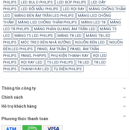
PHILIPS
LED BULD PHILIPS
LED BÚP PHILIPS
LED DÂY
PHILIPS
LED ĐỔI MẦU PHILIPS
LED RỌI RAY
MÁNG CHỐNG THẤM
LED
MÁNG ĐÈN ÂM TRẦN LED PHILIPS
MÁNG LED CHỐNG
THẤM
MÁNG LED CHỐNG THẤM PHILIPS
MÁNG LED T8
MÁNG
LED T8 PHILIPS
MÁNG PHẢN QUANG ÂM TRẦN LED
MÁNG T5
LED
MÁNG T5 LED PHILIPS
MÁNG T8 LED
MÁNG T8 LED
PHILIPS
MÓC TREO ĐÈN NHÀ XƯỞNG
NGUỒN ĐÈN LED
NGUỒN
ĐÈN LED PHILIPS
PANEL ÂM TRẦN
PANEL ÂM TRẦN
PHILIPS
PANEL PHIPIPS
PHỤ KIỆN THANH RAY
RỌI LED
PHILIPS
RỌI RAY LED
T5 LED PHILIPS
T8 LED
T8 LED
PHILIPS
THANH RAY LED
TỤ ĐIỆN PHILIPS
Thông tin công ty
Chính sách
Hỗ trợ khách hàng
Phương thức thanh toán