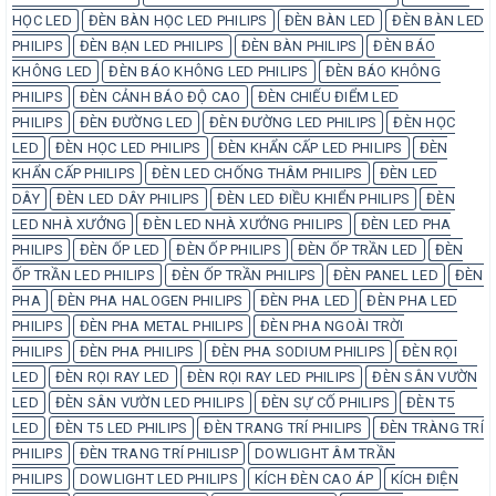
HỌC LED
ĐÈN BÀN HỌC LED PHILIPS
ĐÈN BÀN LED
ĐÈN BÀN LED
PHILIPS
ĐÈN BẠN LED PHILIPS
ĐÈN BÀN PHILIPS
ĐÈN BÁO
KHÔNG LED
ĐÈN BÁO KHÔNG LED PHILIPS
ĐÈN BÁO KHÔNG
PHILIPS
ĐÈN CẢNH BÁO ĐỘ CAO
ĐÈN CHIẾU ĐIỂM LED
PHILIPS
ĐÈN ĐƯỜNG LED
ĐÈN ĐƯỜNG LED PHILIPS
ĐÈN HỌC
LED
ĐÈN HỌC LED PHILIPS
ĐÈN KHẨN CẤP LED PHILIPS
ĐÈN
KHẨN CẤP PHILIPS
ĐÈN LED CHỐNG THÂM PHILIPS
ĐÈN LED
DÂY
ĐÈN LED DÂY PHILIPS
ĐÈN LED ĐIỀU KHIỂN PHILIPS
ĐÈN
LED NHÀ XƯỞNG
ĐÈN LED NHÀ XƯỞNG PHILIPS
ĐÈN LED PHA
PHILIPS
ĐÈN ỐP LED
ĐÈN ỐP PHILIPS
ĐÈN ỐP TRẦN LED
ĐÈN
ỐP TRẦN LED PHILIPS
ĐÈN ỐP TRẦN PHILIPS
ĐÈN PANEL LED
ĐÈN
PHA
ĐÈN PHA HALOGEN PHILIPS
ĐÈN PHA LED
ĐÈN PHA LED
PHILIPS
ĐÈN PHA METAL PHILIPS
ĐÈN PHA NGOÀI TRỜI
PHILIPS
ĐÈN PHA PHILIPS
ĐÈN PHA SODIUM PHILIPS
ĐÈN RỌI
LED
ĐÈN RỌI RAY LED
ĐÈN RỌI RAY LED PHILIPS
ĐÈN SÂN VƯỜN
LED
ĐÈN SÂN VƯỜN LED PHILIPS
ĐÈN SỰ CỐ PHILIPS
ĐÈN T5
LED
ĐÈN T5 LED PHILIPS
ĐÈN TRANG TRÍ PHILIPS
ĐÈN TRÀNG TRÍ
PHILIPS
ĐÈN TRANG TRÍ PHILISP
DOWLIGHT ÂM TRẦN
PHILIPS
DOWLIGHT LED PHILIPS
KÍCH ĐÈN CAO ÁP
KÍCH ĐIỆN