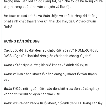
tường nhà. Đèn led có độ cứng tốt, hạn chế tối đa hư hỏng khi va
chạm trong quá trình vận chuyển và lắp đặt.
An toàn cho sức khỏe và thân thiện với môi trường khi không
phát sinh chất thải rắn và khí thải độc hại, tia UV theo chuẩn
RoHS.
HƯỚNG DẪN SỬ DỤNG
Các bước để lắp đặt đèn led chiếu điểm 59774 POMERON 070
3W SI (Bạc) Philips khá đơn giản và nhanh chóng. Cụ thể:
Bước 1:
Xác định đường kính lỗ khoét và đánh dấu vị trí.
Bước 2:
Tiến hành khoét lỗ bằng dụng cụ khoét lỗ trần thạch
cao.
Bước 3:
Đấu nối nguồn điện vào đèn, kiểm tra đèn có sáng hay
không trước khi cố định đèn vào vị trí.
Bước 4:
Đưa đèn vào vị trí lỗ khoét, cố định đèn LED bằng các lẫy