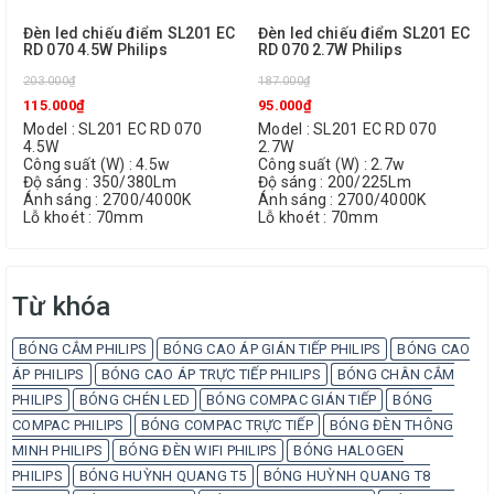
Đèn led chiếu điểm SL201 EC
Đèn led chiếu điểm SL201 EC
RD 070 4.5W Philips
RD 070 2.7W Philips
203.000₫
187.000₫
115.000₫
95.000₫
Model : SL201 EC RD 070
Model : SL201 EC RD 070
4.5W
2.7W
Công suất (W) : 4.5w
Công suất (W) : 2.7w
Độ sáng : 350/380Lm
Độ sáng : 200/225Lm
Ánh sáng : 2700/4000K
Ánh sáng : 2700/4000K
Lỗ khoét : 70mm
Lỗ khoét : 70mm
Từ khóa
BÓNG CẮM PHILIPS
BÓNG CAO ÁP GIÁN TIẾP PHILIPS
BÓNG CAO
ÁP PHILIPS
BÓNG CAO ÁP TRỰC TIẾP PHILIPS
BÓNG CHÂN CẮM
PHILIPS
BÓNG CHÉN LED
BÓNG COMPAC GIÁN TIẾP
BÓNG
COMPAC PHILIPS
BÓNG COMPAC TRỰC TIẾP
BÓNG ĐÈN THÔNG
MINH PHILIPS
BÓNG ĐÈN WIFI PHILIPS
BÓNG HALOGEN
PHILIPS
BÓNG HUỲNH QUANG T5
BÓNG HUỲNH QUANG T8