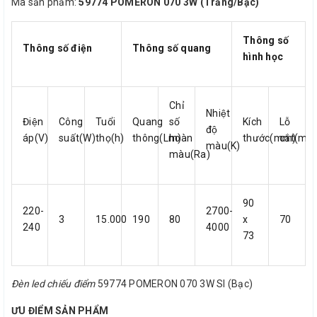
Mã sản phẩm:
59774 POMERON 070 3W (Trắng/Bạc)
Thông số
Thông số điện
Thông số quang
hình học
Chỉ
Nhiệt
Điện
Công
Tuổi
Quang
số
Kích
Lỗ
độ
áp(V)
suất(W)
thọ(h)
thông(Lm)
hoàn
thước(mm)
cắt(mm
màu(K)
màu(Ra)
90
220-
2700-
3
15.000
190
80
x
70
240
4000
73
Đèn led chiếu điểm
59774 POMERON 070 3W SI (Bạc)
ƯU ĐIỂM SẢN PHẨM