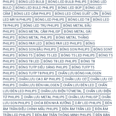
PHILIPS
BÓNG LED BULB
BÓNG LED BULB PHILIPS
BÓNG LED
BULD
BÓNG LED BULD PHILIPS
BÓNG LED BÚP
BÓNG LED
CẮM
BÓNG LED CẮM PHILIPS
BÓNG LED CÔNG SUẤT LỚN
BÓNG
LED MR16 PHILIPS
BÓNG LED PHILIPS
BÓNG LED T8
BÓNG LED
T8 PHILIPS
BÓNG LED TRỤ PHILIPS
BÓNG METAL BẦU
PHILIPS
BÓNG METAL CẮM PHILISP
BÓNG METAL GÀI
PHILIPS
BÓNG METAL PHILIPS
BÓNG METAL THẲNG
PHILIPS
BÓNG PAR LED
BÓNG PAR LED PHILIPS
BÓNG
PHILIPS
BÓNG SON BẦU PHILIPS
BÓNG SON PHILIPS
BÓNG SONT
PHILIPS
BÓNG T5
BÓNG T5 LED
BÓNG T5 LED PHILIPS
BÓNG T5
PHILIPS
BÓNG T8 LED
BÓNG T8 LED PHILIPS
BÓNG T8
PHILIPS
BÓNG TUÝP SIÊU SÁNG PHILIPS
BÓNG TUÝP T5
PHILIPS
BÓNG TUÝP T8 PHILIPS
CHẤN LƯU BÓNG HALOGEN
PHILIPS
CHẤN LƯU CAO ÁP PHILIPS
CHẤN LƯU CƠ
CHẤN LƯU CƠ
PHILIPS
CHẤN LƯU ĐÈN HALOGEN
CHẤN LƯU ĐÈN LED
CHẤN
LƯU ĐÈN LED PHILIPS
CHẤN LƯU ĐIỆN TỬ METAL
CHẤN LƯU ĐIỆN
TỬ PHILIPS
CHẤN LƯU METAL PHILIPS
CHẤN LƯU PHILISP
CHẤN
LƯU SON PHILIPS
CHÓA ĐÈN NHÀ XƯỞNG
DÂY LED PHILIPS
ĐÈN
ÂM TRẦN ĐIỀU CHỈNH MẦU PHILIPS
ĐÈN ÂM TRẦN LED
ĐÈN ÂM
TRẦN LED PHILIPS
ĐÈN ÂM TRẦN THÔNG MINH PHILIPS
ĐÈN BÀN