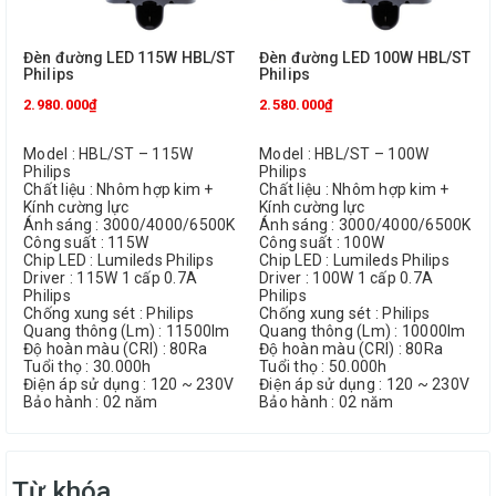
Đèn đường LED 115W HBL/ST
Đèn đường LED 100W HBL/ST
Philips
Philips
2.980.000₫
2.580.000₫
Model : HBL/ST – 115W
Model : HBL/ST – 100W
Philips
Philips
Chất liệu : Nhôm hợp kim +
Chất liệu : Nhôm hợp kim +
Kính cường lực
Kính cường lực
Ánh sáng : 3000/4000/6500K
Ánh sáng : 3000/4000/6500K
Công suất : 115W
Công suất : 100W
Chip LED : Lumileds Philips
Chip LED : Lumileds Philips
Driver : 115W 1 cấp 0.7A
Driver : 100W 1 cấp 0.7A
Philips
Philips
Chống xung sét : Philips
Chống xung sét : Philips
Quang thông (Lm) : 11500lm
Quang thông (Lm) : 10000lm
Độ hoàn màu (CRI) : 80Ra
Độ hoàn màu (CRI) : 80Ra
Tuổi thọ : 30.000h
Tuổi thọ : 50.000h
Điện áp sử dụng : 120 ~ 230V
Điện áp sử dụng : 120 ~ 230V
Bảo hành : 02 năm
Bảo hành : 02 năm
Từ khóa