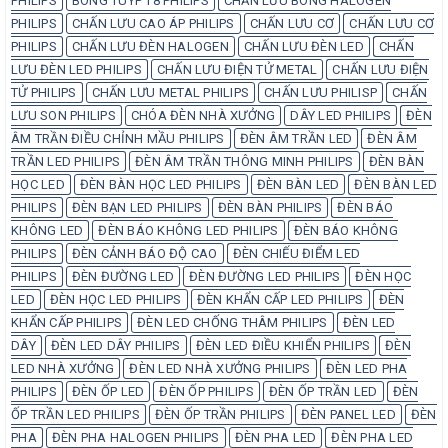
PHILIPS
BÓNG TUÝP T8 PHILIPS
CHẤN LƯU BÓNG HALOGEN
PHILIPS
CHẤN LƯU CAO ÁP PHILIPS
CHẤN LƯU CƠ
CHẤN LƯU CƠ
PHILIPS
CHẤN LƯU ĐÈN HALOGEN
CHẤN LƯU ĐÈN LED
CHẤN
LƯU ĐÈN LED PHILIPS
CHẤN LƯU ĐIỆN TỬ METAL
CHẤN LƯU ĐIỆN
TỬ PHILIPS
CHẤN LƯU METAL PHILIPS
CHẤN LƯU PHILISP
CHẤN
LƯU SON PHILIPS
CHÓA ĐÈN NHÀ XƯỞNG
DÂY LED PHILIPS
ĐÈN
ÂM TRẦN ĐIỀU CHỈNH MẦU PHILIPS
ĐÈN ÂM TRẦN LED
ĐÈN ÂM
TRẦN LED PHILIPS
ĐÈN ÂM TRẦN THÔNG MINH PHILIPS
ĐÈN BÀN
HỌC LED
ĐÈN BÀN HỌC LED PHILIPS
ĐÈN BÀN LED
ĐÈN BÀN LED
PHILIPS
ĐÈN BẠN LED PHILIPS
ĐÈN BÀN PHILIPS
ĐÈN BÁO
KHÔNG LED
ĐÈN BÁO KHÔNG LED PHILIPS
ĐÈN BÁO KHÔNG
PHILIPS
ĐÈN CẢNH BÁO ĐỘ CAO
ĐÈN CHIẾU ĐIỂM LED
PHILIPS
ĐÈN ĐƯỜNG LED
ĐÈN ĐƯỜNG LED PHILIPS
ĐÈN HỌC
LED
ĐÈN HỌC LED PHILIPS
ĐÈN KHẨN CẤP LED PHILIPS
ĐÈN
KHẨN CẤP PHILIPS
ĐÈN LED CHỐNG THÂM PHILIPS
ĐÈN LED
DÂY
ĐÈN LED DÂY PHILIPS
ĐÈN LED ĐIỀU KHIỂN PHILIPS
ĐÈN
LED NHÀ XƯỞNG
ĐÈN LED NHÀ XƯỞNG PHILIPS
ĐÈN LED PHA
PHILIPS
ĐÈN ỐP LED
ĐÈN ỐP PHILIPS
ĐÈN ỐP TRẦN LED
ĐÈN
ỐP TRẦN LED PHILIPS
ĐÈN ỐP TRẦN PHILIPS
ĐÈN PANEL LED
ĐÈN
PHA
ĐÈN PHA HALOGEN PHILIPS
ĐÈN PHA LED
ĐÈN PHA LED