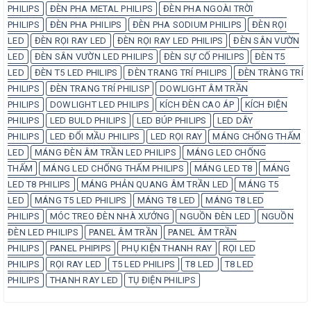
PHILIPS
ĐÈN PHA METAL PHILIPS
ĐÈN PHA NGOÀI TRỜI
PHILIPS
ĐÈN PHA PHILIPS
ĐÈN PHA SODIUM PHILIPS
ĐÈN RỌI
LED
ĐÈN RỌI RAY LED
ĐÈN RỌI RAY LED PHILIPS
ĐÈN SÂN VƯỜN
LED
ĐÈN SÂN VƯỜN LED PHILIPS
ĐÈN SỰ CỐ PHILIPS
ĐÈN T5
LED
ĐÈN T5 LED PHILIPS
ĐÈN TRANG TRÍ PHILIPS
ĐÈN TRÀNG TRÍ
PHILIPS
ĐÈN TRANG TRÍ PHILISP
DOWLIGHT ÂM TRẦN
PHILIPS
DOWLIGHT LED PHILIPS
KÍCH ĐÈN CAO ÁP
KÍCH ĐIỆN
PHILIPS
LED BULD PHILIPS
LED BÚP PHILIPS
LED DÂY
PHILIPS
LED ĐỔI MẦU PHILIPS
LED RỌI RAY
MÁNG CHỐNG THẤM
LED
MÁNG ĐÈN ÂM TRẦN LED PHILIPS
MÁNG LED CHỐNG
THẤM
MÁNG LED CHỐNG THẤM PHILIPS
MÁNG LED T8
MÁNG
LED T8 PHILIPS
MÁNG PHẢN QUANG ÂM TRẦN LED
MÁNG T5
LED
MÁNG T5 LED PHILIPS
MÁNG T8 LED
MÁNG T8 LED
PHILIPS
MÓC TREO ĐÈN NHÀ XƯỞNG
NGUỒN ĐÈN LED
NGUỒN
ĐÈN LED PHILIPS
PANEL ÂM TRẦN
PANEL ÂM TRẦN
PHILIPS
PANEL PHIPIPS
PHỤ KIỆN THANH RAY
RỌI LED
PHILIPS
RỌI RAY LED
T5 LED PHILIPS
T8 LED
T8 LED
PHILIPS
THANH RAY LED
TỤ ĐIỆN PHILIPS