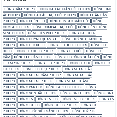
BÓNG CẮM PHILIPS
BÓNG CAO ÁP GIÁN TIẾP PHILIPS
BÓNG CAO
ÁP PHILIPS
BÓNG CAO ÁP TRỰC TIẾP PHILIPS
BÓNG CHÂN CẮM
PHILIPS
BÓNG CHÉN LED
BÓNG COMPAC GIÁN TIẾP
BÓNG
COMPAC PHILIPS
BÓNG COMPAC TRỰC TIẾP
BÓNG ĐÈN THÔNG
MINH PHILIPS
BÓNG ĐÈN WIFI PHILIPS
BÓNG HALOGEN
PHILIPS
BÓNG HUỲNH QUANG T5
BÓNG HUỲNH QUANG T8
PHILIPS
BÓNG LED BULB
BÓNG LED BULB PHILIPS
BÓNG LED
BULD
BÓNG LED BULD PHILIPS
BÓNG LED BÚP
BÓNG LED
CẮM
BÓNG LED CẮM PHILIPS
BÓNG LED CÔNG SUẤT LỚN
BÓNG
LED MR16 PHILIPS
BÓNG LED PHILIPS
BÓNG LED T8
BÓNG LED
T8 PHILIPS
BÓNG LED TRỤ PHILIPS
BÓNG METAL BẦU
PHILIPS
BÓNG METAL CẮM PHILISP
BÓNG METAL GÀI
PHILIPS
BÓNG METAL PHILIPS
BÓNG METAL THẲNG
PHILIPS
BÓNG PAR LED
BÓNG PAR LED PHILIPS
BÓNG
PHILIPS
BÓNG SON BẦU PHILIPS
BÓNG SON PHILIPS
BÓNG SONT
PHILIPS
BÓNG T5
BÓNG T5 LED
BÓNG T5 LED PHILIPS
BÓNG T5
PHILIPS
BÓNG T8 LED
BÓNG T8 LED PHILIPS
BÓNG T8
PHILIPS
BÓNG TUÝP SIÊU SÁNG PHILIPS
BÓNG TUÝP T5