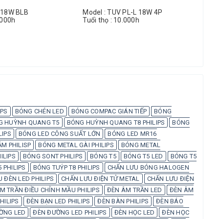
D 18W BLB
Model : TUV PL-L 18W 4P
Mod
.000h
Tuổi thọ : 10.000h
Tuổ
IPS
BÓNG CHÉN LED
BÓNG COMPAC GIÁN TIẾP
BÓNG
G HUỲNH QUANG T5
BÓNG HUỲNH QUANG T8 PHILIPS
BÓNG
LIPS
BÓNG LED CÔNG SUẤT LỚN
BÓNG LED MR16
M PHILISP
BÓNG METAL GÀI PHILIPS
BÓNG METAL
ILIPS
BÓNG SONT PHILIPS
BÓNG T5
BÓNG T5 LED
BÓNG T5
 PHILIPS
BÓNG TUÝP T8 PHILIPS
CHẤN LƯU BÓNG HALOGEN
 ĐÈN LED PHILIPS
CHẤN LƯU ĐIỆN TỬ METAL
CHẤN LƯU ĐIỆN
M TRẦN ĐIỀU CHỈNH MẦU PHILIPS
ĐÈN ÂM TRẦN LED
ĐÈN ÂM
HILIPS
ĐÈN BẠN LED PHILIPS
ĐÈN BÀN PHILIPS
ĐÈN BÁO
ỜNG LED
ĐÈN ĐƯỜNG LED PHILIPS
ĐÈN HỌC LED
ĐÈN HỌC