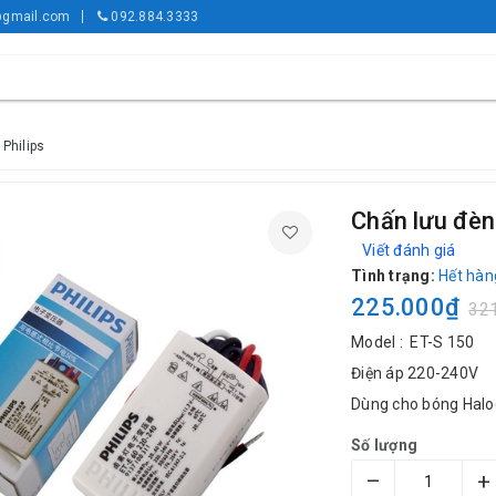
gmail.com
092.884.3333
Philips
Chấn lưu đèn
Viết đánh giá
Tình trạng:
Hết hàn
225.000₫
32
Model : ET-S 150
Điện áp 220-240V
Dùng cho bóng Hal
Số lượng
–
+