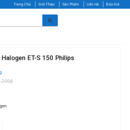
Trang Chủ
Giới Thiệu
Sản Phẩm
Liên Hệ
Báo Giá
 Halogen ET-S 150 Philips
g
1.200₫
ogen