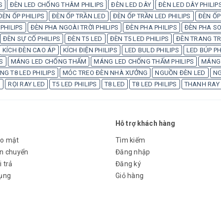
S
ĐÈN LED CHỐNG THÂM PHILIPS
ĐÈN LED DÂY
ĐÈN LED DÂY PHILIP
ĐÈN ỐP PHILIPS
ĐÈN ỐP TRẦN LED
ĐÈN ỐP TRẦN LED PHILIPS
ĐÈN ỐP
PHILIPS
ĐÈN PHA NGOÀI TRỜI PHILIPS
ĐÈN PHA PHILIPS
ĐÈN PHA SO
ĐÈN SỰ CỐ PHILIPS
ĐÈN T5 LED
ĐÈN T5 LED PHILIPS
ĐÈN TRANG TRÍ
KÍCH ĐÈN CAO ÁP
KÍCH ĐIỆN PHILIPS
LED BULD PHILIPS
LED BÚP PH
S
MÁNG LED CHỐNG THẤM
MÁNG LED CHỐNG THẤM PHILIPS
MÁNG 
G T8 LED PHILIPS
MÓC TREO ĐÈN NHÀ XƯỞNG
NGUỒN ĐÈN LED
NG
S
RỌI RAY LED
T5 LED PHILIPS
T8 LED
T8 LED PHILIPS
THANH RAY
Hỗ trợ khách hàng
ảo mật
Tìm kiếm
ận chuyển
Đăng nhập
 trả
Đăng ký
dụng
Giỏ hàng