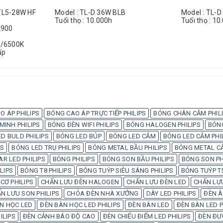
TL5-28W HF
Model : TL-D 36W BLB
Model : TL-
Tuổi thọ : 10.000h
Tuổi thọ : 10
2900
0/6500K
ấp
O ÁP PHILIPS
BÓNG CAO ÁP TRỰC TIẾP PHILIPS
BÓNG CHÂN CẮM PHIL
INH PHILIPS
BÓNG ĐÈN WIFI PHILIPS
BÓNG HALOGEN PHILIPS
BÓN
D BULD PHILIPS
BÓNG LED BÚP
BÓNG LED CẮM
BÓNG LED CẮM PHI
PS
BÓNG LED TRỤ PHILIPS
BÓNG METAL BẦU PHILIPS
BÓNG METAL CẮ
AR LED PHILIPS
BÓNG PHILIPS
BÓNG SON BẦU PHILIPS
BÓNG SON PH
LIPS
BÓNG T8 PHILIPS
BÓNG TUÝP SIÊU SÁNG PHILIPS
BÓNG TUÝP T5
CƠ PHILIPS
CHẤN LƯU ĐÈN HALOGEN
CHẤN LƯU ĐÈN LED
CHẤN LƯU
N LƯU SON PHILIPS
CHÓA ĐÈN NHÀ XƯỞNG
DÂY LED PHILIPS
ĐÈN Â
N HỌC LED
ĐÈN BÀN HỌC LED PHILIPS
ĐÈN BÀN LED
ĐÈN BÀN LED P
ILIPS
ĐÈN CẢNH BÁO ĐỘ CAO
ĐÈN CHIẾU ĐIỂM LED PHILIPS
ĐÈN ĐƯ