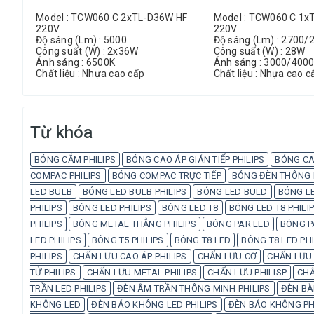
Model : TCW060 C 2xTL-D36W HF
Model : TCW060 C 1x
220V
220V
Độ sáng (Lm) : 5000
Độ sáng (Lm) : 2700/
Công suất (W) : 2x36W
Công suất (W) : 28W
Ánh sáng : 6500K
Ánh sáng : 3000/400
Chất liệu : Nhựa cao cấp
Chất liệu : Nhựa cao c
Từ khóa
BÓNG CẮM PHILIPS
BÓNG CAO ÁP GIÁN TIẾP PHILIPS
BÓNG CA
COMPAC PHILIPS
BÓNG COMPAC TRỰC TIẾP
BÓNG ĐÈN THÔNG M
LED BULB
BÓNG LED BULB PHILIPS
BÓNG LED BULD
BÓNG LE
PHILIPS
BÓNG LED PHILIPS
BÓNG LED T8
BÓNG LED T8 PHILI
PHILIPS
BÓNG METAL THẲNG PHILIPS
BÓNG PAR LED
BÓNG P
LED PHILIPS
BÓNG T5 PHILIPS
BÓNG T8 LED
BÓNG T8 LED PHI
PHILIPS
CHẤN LƯU CAO ÁP PHILIPS
CHẤN LƯU CƠ
CHẤN LƯU 
TỬ PHILIPS
CHẤN LƯU METAL PHILIPS
CHẤN LƯU PHILISP
CHẤ
TRẦN LED PHILIPS
ĐÈN ÂM TRẦN THÔNG MINH PHILIPS
ĐÈN BÀ
KHÔNG LED
ĐÈN BÁO KHÔNG LED PHILIPS
ĐÈN BÁO KHÔNG PH