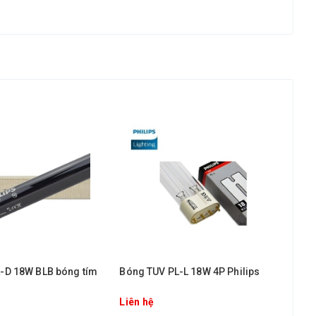
L-D 18W BLB bóng tím
Bóng TUV PL-L 18W 4P Philips
Bón
Liên hệ
Liê