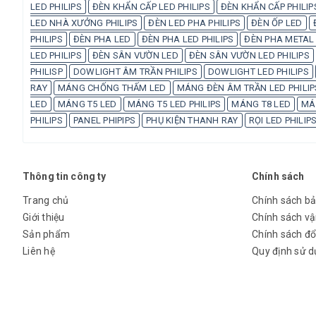
LED PHILIPS
ĐÈN KHẨN CẤP LED PHILIPS
ĐÈN KHẨN CẤP PHILIP
LED NHÀ XƯỞNG PHILIPS
ĐÈN LED PHA PHILIPS
ĐÈN ỐP LED
PHILIPS
ĐÈN PHA LED
ĐÈN PHA LED PHILIPS
ĐÈN PHA METAL 
LED PHILIPS
ĐÈN SÂN VƯỜN LED
ĐÈN SÂN VƯỜN LED PHILIPS
PHILISP
DOWLIGHT ÂM TRẦN PHILIPS
DOWLIGHT LED PHILIPS
RAY
MÁNG CHỐNG THẤM LED
MÁNG ĐÈN ÂM TRẦN LED PHILIP
LED
MÁNG T5 LED
MÁNG T5 LED PHILIPS
MÁNG T8 LED
MÁN
PHILIPS
PANEL PHIPIPS
PHỤ KIỆN THANH RAY
RỌI LED PHILIP
Thông tin công ty
Chính sách
Trang chủ
Chính sách b
Giới thiệu
Chính sách v
Sản phẩm
Chính sách đổi
Liên hệ
Quy định sử 