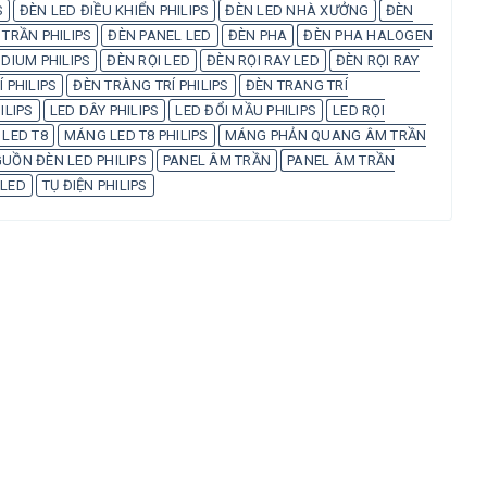
S
ĐÈN LED ĐIỀU KHIỂN PHILIPS
ĐÈN LED NHÀ XƯỞNG
ĐÈN
 TRẦN PHILIPS
ĐÈN PANEL LED
ĐÈN PHA
ĐÈN PHA HALOGEN
DIUM PHILIPS
ĐÈN RỌI LED
ĐÈN RỌI RAY LED
ĐÈN RỌI RAY
 PHILIPS
ĐÈN TRÀNG TRÍ PHILIPS
ĐÈN TRANG TRÍ
ILIPS
LED DÂY PHILIPS
LED ĐỔI MẦU PHILIPS
LED RỌI
LED T8
MÁNG LED T8 PHILIPS
MÁNG PHẢN QUANG ÂM TRẦN
UỒN ĐÈN LED PHILIPS
PANEL ÂM TRẦN
PANEL ÂM TRẦN
 LED
TỤ ĐIỆN PHILIPS