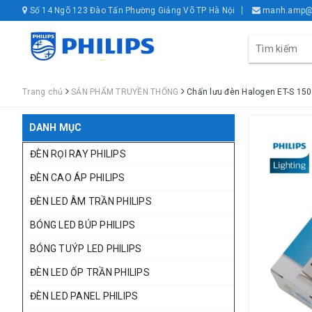
Số 14 Ngõ 123 Đào Tấn Phường Giảng Võ TP Hà Nội
manh.amp@
Trang chủ
SẢN PHẨM TRUYỀN THỐNG
Chấn lưu đèn Halogen ET-S 150 
DANH MỤC
ĐÈN RỌI RAY PHILIPS
ĐÈN CAO ÁP PHILIPS
ĐÈN LED ÂM TRẦN PHILIPS
BÓNG LED BÚP PHILIPS
BÓNG TUÝP LED PHILIPS
ĐÈN LED ỐP TRẦN PHILIPS
ĐÈN LED PANEL PHILIPS