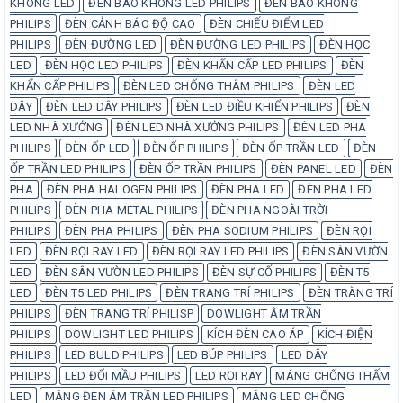
KHÔNG LED
ĐÈN BÁO KHÔNG LED PHILIPS
ĐÈN BÁO KHÔNG
PHILIPS
ĐÈN CẢNH BÁO ĐỘ CAO
ĐÈN CHIẾU ĐIỂM LED
PHILIPS
ĐÈN ĐƯỜNG LED
ĐÈN ĐƯỜNG LED PHILIPS
ĐÈN HỌC
LED
ĐÈN HỌC LED PHILIPS
ĐÈN KHẨN CẤP LED PHILIPS
ĐÈN
KHẨN CẤP PHILIPS
ĐÈN LED CHỐNG THÂM PHILIPS
ĐÈN LED
DÂY
ĐÈN LED DÂY PHILIPS
ĐÈN LED ĐIỀU KHIỂN PHILIPS
ĐÈN
LED NHÀ XƯỞNG
ĐÈN LED NHÀ XƯỞNG PHILIPS
ĐÈN LED PHA
PHILIPS
ĐÈN ỐP LED
ĐÈN ỐP PHILIPS
ĐÈN ỐP TRẦN LED
ĐÈN
ỐP TRẦN LED PHILIPS
ĐÈN ỐP TRẦN PHILIPS
ĐÈN PANEL LED
ĐÈN
PHA
ĐÈN PHA HALOGEN PHILIPS
ĐÈN PHA LED
ĐÈN PHA LED
PHILIPS
ĐÈN PHA METAL PHILIPS
ĐÈN PHA NGOÀI TRỜI
PHILIPS
ĐÈN PHA PHILIPS
ĐÈN PHA SODIUM PHILIPS
ĐÈN RỌI
LED
ĐÈN RỌI RAY LED
ĐÈN RỌI RAY LED PHILIPS
ĐÈN SÂN VƯỜN
LED
ĐÈN SÂN VƯỜN LED PHILIPS
ĐÈN SỰ CỐ PHILIPS
ĐÈN T5
LED
ĐÈN T5 LED PHILIPS
ĐÈN TRANG TRÍ PHILIPS
ĐÈN TRÀNG TRÍ
PHILIPS
ĐÈN TRANG TRÍ PHILISP
DOWLIGHT ÂM TRẦN
PHILIPS
DOWLIGHT LED PHILIPS
KÍCH ĐÈN CAO ÁP
KÍCH ĐIỆN
PHILIPS
LED BULD PHILIPS
LED BÚP PHILIPS
LED DÂY
PHILIPS
LED ĐỔI MẦU PHILIPS
LED RỌI RAY
MÁNG CHỐNG THẤM
LED
MÁNG ĐÈN ÂM TRẦN LED PHILIPS
MÁNG LED CHỐNG