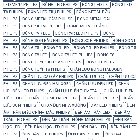
LED MR16 PHILIPS
BÓNG LED PHILIPS
BÓNG LED T8
BÓNG LED
T8 PHILIPS
BÓNG LED TRỤ PHILIPS
BÓNG METAL BẦU
PHILIPS
BÓNG METAL CẮM PHILISP
BÓNG METAL GÀI
PHILIPS
BÓNG METAL PHILIPS
BÓNG METAL THẲNG
PHILIPS
BÓNG PAR LED
BÓNG PAR LED PHILIPS
BÓNG
PHILIPS
BÓNG SON BẦU PHILIPS
BÓNG SON PHILIPS
BÓNG SONT
PHILIPS
BÓNG T5
BÓNG T5 LED
BÓNG T5 LED PHILIPS
BÓNG T5
PHILIPS
BÓNG T8 LED
BÓNG T8 LED PHILIPS
BÓNG T8
PHILIPS
BÓNG TUÝP SIÊU SÁNG PHILIPS
BÓNG TUÝP T5
PHILIPS
BÓNG TUÝP T8 PHILIPS
CHẤN LƯU BÓNG HALOGEN
PHILIPS
CHẤN LƯU CAO ÁP PHILIPS
CHẤN LƯU CƠ
CHẤN LƯU CƠ
PHILIPS
CHẤN LƯU ĐÈN HALOGEN
CHẤN LƯU ĐÈN LED
CHẤN
LƯU ĐÈN LED PHILIPS
CHẤN LƯU ĐIỆN TỬ METAL
CHẤN LƯU ĐIỆN
TỬ PHILIPS
CHẤN LƯU METAL PHILIPS
CHẤN LƯU PHILISP
CHẤN
LƯU SON PHILIPS
CHÓA ĐÈN NHÀ XƯỞNG
DÂY LED PHILIPS
ĐÈN
ÂM TRẦN ĐIỀU CHỈNH MẦU PHILIPS
ĐÈN ÂM TRẦN LED
ĐÈN ÂM
TRẦN LED PHILIPS
ĐÈN ÂM TRẦN THÔNG MINH PHILIPS
ĐÈN BÀN
HỌC LED
ĐÈN BÀN HỌC LED PHILIPS
ĐÈN BÀN LED
ĐÈN BÀN LED
PHILIPS
ĐÈN BẠN LED PHILIPS
ĐÈN BÀN PHILIPS
ĐÈN BÁO