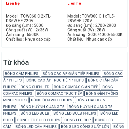
Liên hệ
Liên hệ
Model : TCW060 C 2xTL-
Model : TCW060 C 1xTL5-
D36W HF 220V
28W HF 220V
Độ sáng (Lm) : 5000
Độ sáng (Lm) : 2700/2900
Công suất (W) : 2x36W
Công suất (W) : 28W
Ánh sáng : 6500K
Ánh sáng : 3000/4000/6500K
Chất liệu : Nhựa cao cấp
Chất liệu : Nhựa cao cấp
Từ khóa
BÓNG CẮM PHILIPS
BÓNG CAO ÁP GIÁN TIẾP PHILIPS
BÓNG CAO
ÁP PHILIPS
BÓNG CAO ÁP TRỰC TIẾP PHILIPS
BÓNG CHÂN CẮM
PHILIPS
BÓNG CHÉN LED
BÓNG COMPAC GIÁN TIẾP
BÓNG
COMPAC PHILIPS
BÓNG COMPAC TRỰC TIẾP
BÓNG ĐÈN THÔNG
MINH PHILIPS
BÓNG ĐÈN WIFI PHILIPS
BÓNG HALOGEN
PHILIPS
BÓNG HUỲNH QUANG T5
BÓNG HUỲNH QUANG T8
PHILIPS
BÓNG LED BULB
BÓNG LED BULB PHILIPS
BÓNG LED
BULD
BÓNG LED BULD PHILIPS
BÓNG LED BÚP
BÓNG LED
CẮM
BÓNG LED CẮM PHILIPS
BÓNG LED CÔNG SUẤT LỚN
BÓNG