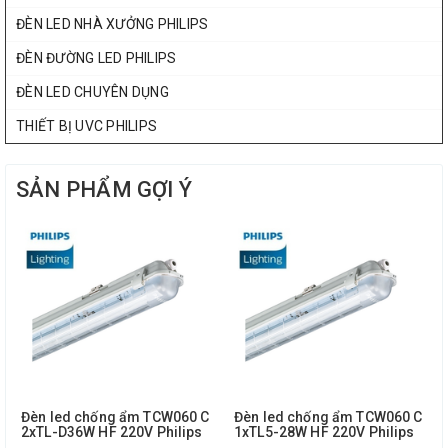
ĐÈN LED NHÀ XƯỞNG PHILIPS
ĐÈN ĐƯỜNG LED PHILIPS
ĐÈN LED CHUYÊN DỤNG
THIẾT BỊ UVC PHILIPS
SẢN PHẨM GỢI Ý
Đèn led chống ẩm TCW060 C
Đèn led chống ẩm TCW060 C
2xTL-D36W HF 220V Philips
1xTL5-28W HF 220V Philips