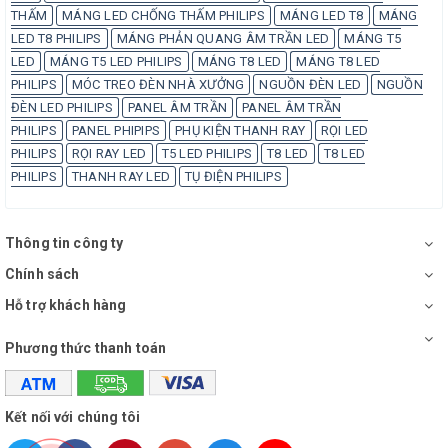
THẤM
MÁNG LED CHỐNG THẤM PHILIPS
MÁNG LED T8
MÁNG
LED T8 PHILIPS
MÁNG PHẢN QUANG ÂM TRẦN LED
MÁNG T5
LED
MÁNG T5 LED PHILIPS
MÁNG T8 LED
MÁNG T8 LED
PHILIPS
MÓC TREO ĐÈN NHÀ XƯỞNG
NGUỒN ĐÈN LED
NGUỒN
ĐÈN LED PHILIPS
PANEL ÂM TRẦN
PANEL ÂM TRẦN
PHILIPS
PANEL PHIPIPS
PHỤ KIỆN THANH RAY
RỌI LED
PHILIPS
RỌI RAY LED
T5 LED PHILIPS
T8 LED
T8 LED
PHILIPS
THANH RAY LED
TỤ ĐIỆN PHILIPS
Thông tin công ty
Chính sách
Hỗ trợ khách hàng
Phương thức thanh toán
Kết nối với chúng tôi