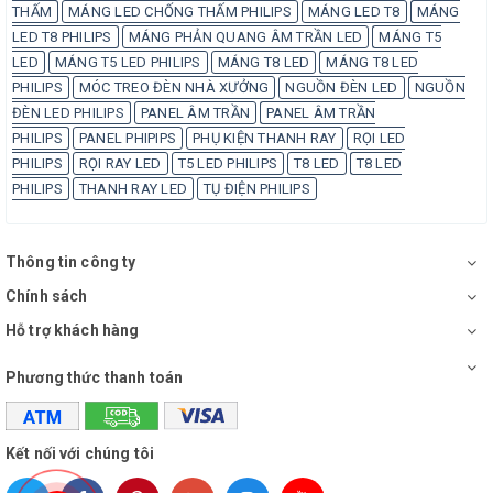
THẤM
MÁNG LED CHỐNG THẤM PHILIPS
MÁNG LED T8
MÁNG
LED T8 PHILIPS
MÁNG PHẢN QUANG ÂM TRẦN LED
MÁNG T5
LED
MÁNG T5 LED PHILIPS
MÁNG T8 LED
MÁNG T8 LED
PHILIPS
MÓC TREO ĐÈN NHÀ XƯỞNG
NGUỒN ĐÈN LED
NGUỒN
ĐÈN LED PHILIPS
PANEL ÂM TRẦN
PANEL ÂM TRẦN
PHILIPS
PANEL PHIPIPS
PHỤ KIỆN THANH RAY
RỌI LED
PHILIPS
RỌI RAY LED
T5 LED PHILIPS
T8 LED
T8 LED
PHILIPS
THANH RAY LED
TỤ ĐIỆN PHILIPS
Thông tin công ty
Chính sách
Hỗ trợ khách hàng
Phương thức thanh toán
Kết nối với chúng tôi