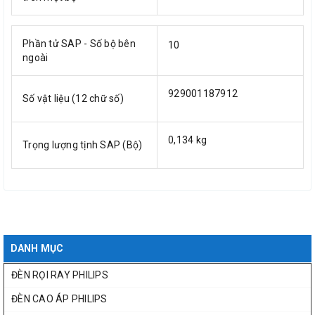
Phần tử SAP - Số bộ bên
10
ngoài
929001187912
Số vật liệu (12 chữ số)
0,134 kg
Trọng lượng tịnh SAP (Bộ)
DANH MỤC
ĐÈN RỌI RAY PHILIPS
ĐÈN CAO ÁP PHILIPS