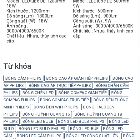
Model : LEDtube DE 1200mm
Model : LEDtube DE 600mm
18W
9W
Kích thước : 1200mm
Kích thước : 600mm
Độ sáng (Lm) : 1800Lm
Độ sáng (Lm) : 900Lm
Công suất (W) : 18W
Công suất (W) : 9W
Ánh sáng :
Ánh sáng : 3000/4000/6500K
3000/4000/6500K
Chất liệu : Nhựa, thủy tinh cao
Chất liệu : Nhựa, thủy tinh cao
cấp
cấp
Từ khóa
BÓNG CẮM PHILIPS
BÓNG CAO ÁP GIÁN TIẾP PHILIPS
BÓNG CAO
ÁP PHILIPS
BÓNG CAO ÁP TRỰC TIẾP PHILIPS
BÓNG CHÂN CẮM
PHILIPS
BÓNG CHÉN LED
BÓNG COMPAC GIÁN TIẾP
BÓNG
COMPAC PHILIPS
BÓNG COMPAC TRỰC TIẾP
BÓNG ĐÈN THÔNG
MINH PHILIPS
BÓNG ĐÈN WIFI PHILIPS
BÓNG HALOGEN
PHILIPS
BÓNG HUỲNH QUANG T5
BÓNG HUỲNH QUANG T8
PHILIPS
BÓNG LED BULB
BÓNG LED BULB PHILIPS
BÓNG LED
BULD
BÓNG LED BULD PHILIPS
BÓNG LED BÚP
BÓNG LED
CẮM
BÓNG LED CẮM PHILIPS
BÓNG LED CÔNG SUẤT LỚN
BÓNG