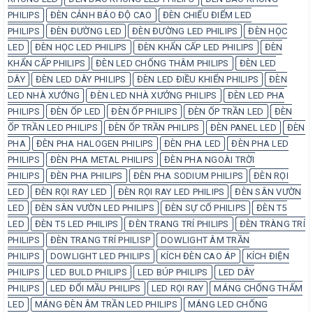
PHILIPS
ĐÈN CẢNH BÁO ĐỘ CAO
ĐÈN CHIẾU ĐIỂM LED
PHILIPS
ĐÈN ĐƯỜNG LED
ĐÈN ĐƯỜNG LED PHILIPS
ĐÈN HỌC
LED
ĐÈN HỌC LED PHILIPS
ĐÈN KHẨN CẤP LED PHILIPS
ĐÈN
KHẨN CẤP PHILIPS
ĐÈN LED CHỐNG THÂM PHILIPS
ĐÈN LED
DÂY
ĐÈN LED DÂY PHILIPS
ĐÈN LED ĐIỀU KHIỂN PHILIPS
ĐÈN
LED NHÀ XƯỞNG
ĐÈN LED NHÀ XƯỞNG PHILIPS
ĐÈN LED PHA
PHILIPS
ĐÈN ỐP LED
ĐÈN ỐP PHILIPS
ĐÈN ỐP TRẦN LED
ĐÈN
ỐP TRẦN LED PHILIPS
ĐÈN ỐP TRẦN PHILIPS
ĐÈN PANEL LED
ĐÈN
PHA
ĐÈN PHA HALOGEN PHILIPS
ĐÈN PHA LED
ĐÈN PHA LED
PHILIPS
ĐÈN PHA METAL PHILIPS
ĐÈN PHA NGOÀI TRỜI
PHILIPS
ĐÈN PHA PHILIPS
ĐÈN PHA SODIUM PHILIPS
ĐÈN RỌI
LED
ĐÈN RỌI RAY LED
ĐÈN RỌI RAY LED PHILIPS
ĐÈN SÂN VƯỜN
LED
ĐÈN SÂN VƯỜN LED PHILIPS
ĐÈN SỰ CỐ PHILIPS
ĐÈN T5
LED
ĐÈN T5 LED PHILIPS
ĐÈN TRANG TRÍ PHILIPS
ĐÈN TRÀNG TRÍ
PHILIPS
ĐÈN TRANG TRÍ PHILISP
DOWLIGHT ÂM TRẦN
PHILIPS
DOWLIGHT LED PHILIPS
KÍCH ĐÈN CAO ÁP
KÍCH ĐIỆN
PHILIPS
LED BULD PHILIPS
LED BÚP PHILIPS
LED DÂY
PHILIPS
LED ĐỔI MẦU PHILIPS
LED RỌI RAY
MÁNG CHỐNG THẤM
LED
MÁNG ĐÈN ÂM TRẦN LED PHILIPS
MÁNG LED CHỐNG