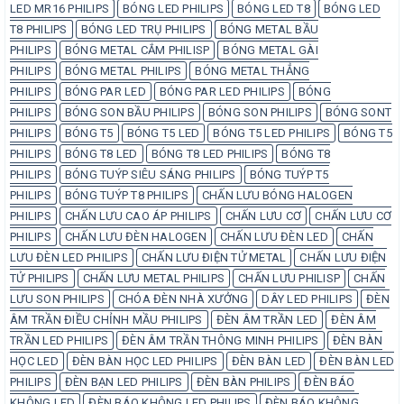
LED MR16 PHILIPS
BÓNG LED PHILIPS
BÓNG LED T8
BÓNG LED
T8 PHILIPS
BÓNG LED TRỤ PHILIPS
BÓNG METAL BẦU
PHILIPS
BÓNG METAL CẮM PHILISP
BÓNG METAL GÀI
PHILIPS
BÓNG METAL PHILIPS
BÓNG METAL THẲNG
PHILIPS
BÓNG PAR LED
BÓNG PAR LED PHILIPS
BÓNG
PHILIPS
BÓNG SON BẦU PHILIPS
BÓNG SON PHILIPS
BÓNG SONT
PHILIPS
BÓNG T5
BÓNG T5 LED
BÓNG T5 LED PHILIPS
BÓNG T5
PHILIPS
BÓNG T8 LED
BÓNG T8 LED PHILIPS
BÓNG T8
PHILIPS
BÓNG TUÝP SIÊU SÁNG PHILIPS
BÓNG TUÝP T5
PHILIPS
BÓNG TUÝP T8 PHILIPS
CHẤN LƯU BÓNG HALOGEN
PHILIPS
CHẤN LƯU CAO ÁP PHILIPS
CHẤN LƯU CƠ
CHẤN LƯU CƠ
PHILIPS
CHẤN LƯU ĐÈN HALOGEN
CHẤN LƯU ĐÈN LED
CHẤN
LƯU ĐÈN LED PHILIPS
CHẤN LƯU ĐIỆN TỬ METAL
CHẤN LƯU ĐIỆN
TỬ PHILIPS
CHẤN LƯU METAL PHILIPS
CHẤN LƯU PHILISP
CHẤN
LƯU SON PHILIPS
CHÓA ĐÈN NHÀ XƯỞNG
DÂY LED PHILIPS
ĐÈN
ÂM TRẦN ĐIỀU CHỈNH MẦU PHILIPS
ĐÈN ÂM TRẦN LED
ĐÈN ÂM
TRẦN LED PHILIPS
ĐÈN ÂM TRẦN THÔNG MINH PHILIPS
ĐÈN BÀN
HỌC LED
ĐÈN BÀN HỌC LED PHILIPS
ĐÈN BÀN LED
ĐÈN BÀN LED
PHILIPS
ĐÈN BẠN LED PHILIPS
ĐÈN BÀN PHILIPS
ĐÈN BÁO
KHÔNG LED
ĐÈN BÁO KHÔNG LED PHILIPS
ĐÈN BÁO KHÔNG