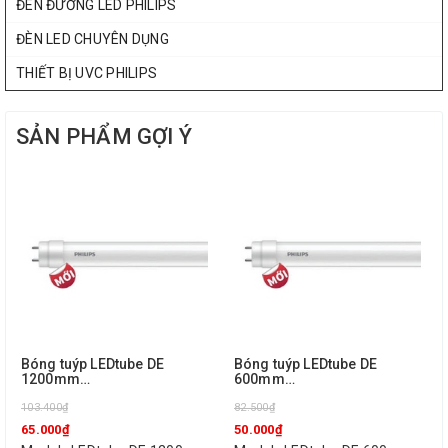
ĐÈN ĐƯỜNG LED PHILIPS
ĐÈN LED CHUYÊN DỤNG
THIẾT BỊ UVC PHILIPS
SẢN PHẨM GỢI Ý
Bóng tuýp LEDtube DE
Bóng tuýp LEDtube DE
1200mm
600mm
18W/3000/4000/6500K
9W/3000/4000/6500K Philips
Philips
103.400₫
82.500₫
65.000₫
50.000₫