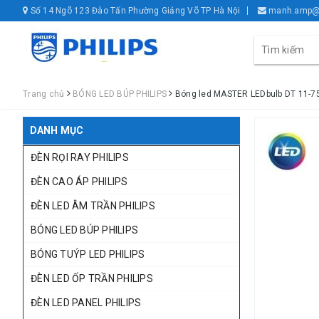
Số 14 Ngõ 123 Đào Tấn Phường Giảng Võ TP Hà Nội
manh.amp@
Trang chủ
BÓNG LED BÚP PHILIPS
Bóng led MASTER LEDbulb DT 11-75
DANH MỤC
ĐÈN RỌI RAY PHILIPS
ĐÈN CAO ÁP PHILIPS
ĐÈN LED ÂM TRẦN PHILIPS
BÓNG LED BÚP PHILIPS
BÓNG TUÝP LED PHILIPS
ĐÈN LED ỐP TRẦN PHILIPS
ĐÈN LED PANEL PHILIPS