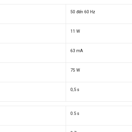
50 đến 60 Hz
11 W
63 mA
75 W
0,5 s
0.5 s