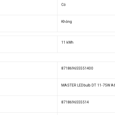
Có
Không
11 kWh
871869655551400
MASTER LEDbulb DT 11-75W A6
8718696555514