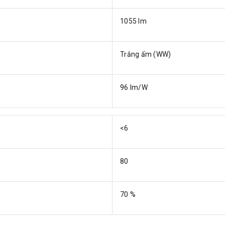
1055 lm
Trắng ấm (WW)
96 lm/W
<6
80
70 %