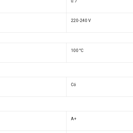
0.7
220-240 V
100 °C
Có
A+