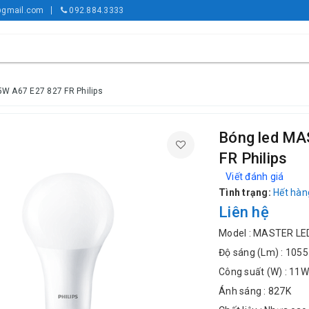
gmail.com
092.884.3333
W A67 E27 827 FR Philips
Bóng led MA
FR Philips
Viết đánh giá
Tình trạng:
Hết hàn
Liên hệ
Model : MASTER LE
Độ sáng (Lm) : 1055
Công suất (W) : 11W
Ánh sáng : 827K