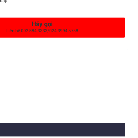
 cấp
Hãy gọi
Liên hệ 092.884.3333/024.3994.5758