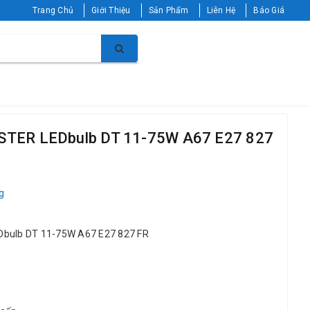
Trang Chủ
Giới Thiệu
Sản Phẩm
Liên Hệ
Báo Giá
STER LEDbulb DT 11-75W A67 E27 827
g
Dbulb DT 11-75W A67 E27 827 FR