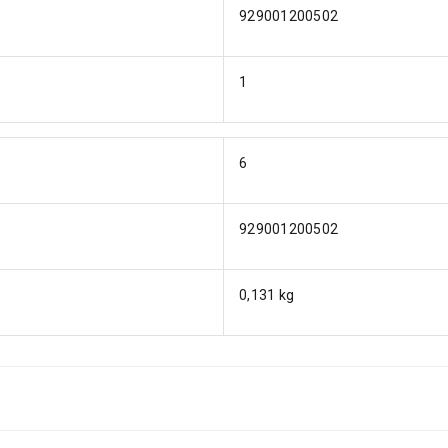
929001200502
1
6
929001200502
0,131 kg