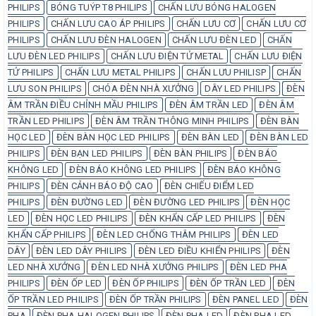
PHILIPS
BÓNG TUÝP T8 PHILIPS
CHẤN LƯU BÓNG HALOGEN
PHILIPS
CHẤN LƯU CAO ÁP PHILIPS
CHẤN LƯU CƠ
CHẤN LƯU CƠ
PHILIPS
CHẤN LƯU ĐÈN HALOGEN
CHẤN LƯU ĐÈN LED
CHẤN
LƯU ĐÈN LED PHILIPS
CHẤN LƯU ĐIỆN TỬ METAL
CHẤN LƯU ĐIỆN
TỬ PHILIPS
CHẤN LƯU METAL PHILIPS
CHẤN LƯU PHILISP
CHẤN
LƯU SON PHILIPS
CHÓA ĐÈN NHÀ XƯỞNG
DÂY LED PHILIPS
ĐÈN
ÂM TRẦN ĐIỀU CHỈNH MẦU PHILIPS
ĐÈN ÂM TRẦN LED
ĐÈN ÂM
TRẦN LED PHILIPS
ĐÈN ÂM TRẦN THÔNG MINH PHILIPS
ĐÈN BÀN
HỌC LED
ĐÈN BÀN HỌC LED PHILIPS
ĐÈN BÀN LED
ĐÈN BÀN LED
PHILIPS
ĐÈN BẠN LED PHILIPS
ĐÈN BÀN PHILIPS
ĐÈN BÁO
KHÔNG LED
ĐÈN BÁO KHÔNG LED PHILIPS
ĐÈN BÁO KHÔNG
PHILIPS
ĐÈN CẢNH BÁO ĐỘ CAO
ĐÈN CHIẾU ĐIỂM LED
PHILIPS
ĐÈN ĐƯỜNG LED
ĐÈN ĐƯỜNG LED PHILIPS
ĐÈN HỌC
LED
ĐÈN HỌC LED PHILIPS
ĐÈN KHẨN CẤP LED PHILIPS
ĐÈN
KHẨN CẤP PHILIPS
ĐÈN LED CHỐNG THÂM PHILIPS
ĐÈN LED
DÂY
ĐÈN LED DÂY PHILIPS
ĐÈN LED ĐIỀU KHIỂN PHILIPS
ĐÈN
LED NHÀ XƯỞNG
ĐÈN LED NHÀ XƯỞNG PHILIPS
ĐÈN LED PHA
PHILIPS
ĐÈN ỐP LED
ĐÈN ỐP PHILIPS
ĐÈN ỐP TRẦN LED
ĐÈN
ỐP TRẦN LED PHILIPS
ĐÈN ỐP TRẦN PHILIPS
ĐÈN PANEL LED
ĐÈN
PHA
ĐÈN PHA HALOGEN PHILIPS
ĐÈN PHA LED
ĐÈN PHA LED