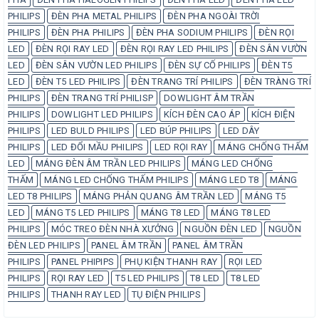
PHILIPS
ĐÈN PHA METAL PHILIPS
ĐÈN PHA NGOÀI TRỜI
PHILIPS
ĐÈN PHA PHILIPS
ĐÈN PHA SODIUM PHILIPS
ĐÈN RỌI
LED
ĐÈN RỌI RAY LED
ĐÈN RỌI RAY LED PHILIPS
ĐÈN SÂN VƯỜN
LED
ĐÈN SÂN VƯỜN LED PHILIPS
ĐÈN SỰ CỐ PHILIPS
ĐÈN T5
LED
ĐÈN T5 LED PHILIPS
ĐÈN TRANG TRÍ PHILIPS
ĐÈN TRÀNG TRÍ
PHILIPS
ĐÈN TRANG TRÍ PHILISP
DOWLIGHT ÂM TRẦN
PHILIPS
DOWLIGHT LED PHILIPS
KÍCH ĐÈN CAO ÁP
KÍCH ĐIỆN
PHILIPS
LED BULD PHILIPS
LED BÚP PHILIPS
LED DÂY
PHILIPS
LED ĐỔI MẦU PHILIPS
LED RỌI RAY
MÁNG CHỐNG THẤM
LED
MÁNG ĐÈN ÂM TRẦN LED PHILIPS
MÁNG LED CHỐNG
THẤM
MÁNG LED CHỐNG THẤM PHILIPS
MÁNG LED T8
MÁNG
LED T8 PHILIPS
MÁNG PHẢN QUANG ÂM TRẦN LED
MÁNG T5
LED
MÁNG T5 LED PHILIPS
MÁNG T8 LED
MÁNG T8 LED
PHILIPS
MÓC TREO ĐÈN NHÀ XƯỞNG
NGUỒN ĐÈN LED
NGUỒN
ĐÈN LED PHILIPS
PANEL ÂM TRẦN
PANEL ÂM TRẦN
PHILIPS
PANEL PHIPIPS
PHỤ KIỆN THANH RAY
RỌI LED
PHILIPS
RỌI RAY LED
T5 LED PHILIPS
T8 LED
T8 LED
PHILIPS
THANH RAY LED
TỤ ĐIỆN PHILIPS