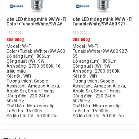
Đèn LED thông minh 9W Wi-Fi
Đèn LED thông minh 9W Wi-Fi
Color+TunableWhite/9W A60
TunableWhite/9W A60 927-65
Philips
Philips
450.000₫
350.000₫
355.000₫
285.000₫
Model : Wi-Fi
Model : Wi-Fi
Color+TunableWhite/9W A60
TunableWhite/9W A60 927-
Độ sáng (Lm) : 806Lm
65
Công suất (W) : 9W
Độ sáng (Lm) : 806Lm
Ánh sáng : 2700-6500K, 16
Công suất (W) : 9W
triệu mầu
Ánh sáng : 2700-6500K
Kết nối : WiFi
Kết nối : WiFi
Tương thích : Google
Tương thích : Google
Assistant, Amazon Allexa,
Assistant, Amazon Allexa,
Apple Siri, SmartThings
Apple Siri, SmartThings
Dòng điện : 220-240V
Dòng điện : 220-240V
50/60Hz
50/60Hz
Chất liệu : Nhựa cao cấp
Chất liệu : Nhựa cao cấp
Tuổi thọ : 15.000h
Tuổi thọ : 15.000h
Số lần bật tắt : 50.000 lần
Số lần bật tắt : 50.000 lần