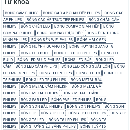
Từ khóa
BÓNG CẮM PHILIPS
BÓNG CAO ÁP GIÁN TIẾP PHILIPS
BÓNG CAO
ÁP PHILIPS
BÓNG CAO ÁP TRỰC TIẾP PHILIPS
BÓNG CHÂN CẮM
PHILIPS
BÓNG CHÉN LED
BÓNG COMPAC GIÁN TIẾP
BÓNG
COMPAC PHILIPS
BÓNG COMPAC TRỰC TIẾP
BÓNG ĐÈN THÔNG
MINH PHILIPS
BÓNG ĐÈN WIFI PHILIPS
BÓNG HALOGEN
PHILIPS
BÓNG HUỲNH QUANG T5
BÓNG HUỲNH QUANG T8
PHILIPS
BÓNG LED BULB
BÓNG LED BULB PHILIPS
BÓNG LED
BULD
BÓNG LED BULD PHILIPS
BÓNG LED BÚP
BÓNG LED
CẮM
BÓNG LED CẮM PHILIPS
BÓNG LED CÔNG SUẤT LỚN
BÓNG
LED MR16 PHILIPS
BÓNG LED PHILIPS
BÓNG LED T8
BÓNG LED
T8 PHILIPS
BÓNG LED TRỤ PHILIPS
BÓNG METAL BẦU
PHILIPS
BÓNG METAL CẮM PHILISP
BÓNG METAL GÀI
PHILIPS
BÓNG METAL PHILIPS
BÓNG METAL THẲNG
PHILIPS
BÓNG PAR LED
BÓNG PAR LED PHILIPS
BÓNG
PHILIPS
BÓNG SON BẦU PHILIPS
BÓNG SON PHILIPS
BÓNG SONT
PHILIPS
BÓNG T5
BÓNG T5 LED
BÓNG T5 LED PHILIPS
BÓNG T5
PHILIPS
BÓNG T8 LED
BÓNG T8 LED PHILIPS
BÓNG T8
PHILIPS
BÓNG TUÝP SIÊU SÁNG PHILIPS
BÓNG TUÝP T5