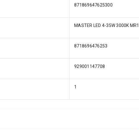
871869647625300
MASTER LED 4-35W 3000K MR1
8718696476253
929001147708
1