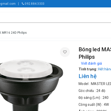
gmail.com
092.884.3333
 MR16 24D Philips
Bóng led M
Philips
Viết đánh giá
Tình trạng:
Hết hàn
Liên hệ
Model : MASTER LE
Góc chiếu : 24 độ
Độ sáng (Lm) : 240
Công suất (W) : 4W