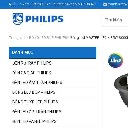
Số 14 Ngõ 123 Đào Tấn Phường Giảng Võ TP Hà Nội
manh.amp@
Trang chủ
BÓNG LED BÚP PHILIPS
Bóng led MASTER LED 4-35W 3000K
DANH MỤC
ĐÈN RỌI RAY PHILIPS
ĐÈN CAO ÁP PHILIPS
ĐÈN LED ÂM TRẦN PHILIPS
BÓNG LED BÚP PHILIPS
BÓNG TUÝP LED PHILIPS
ĐÈN LED ỐP TRẦN PHILIPS
ĐÈN LED PANEL PHILIPS