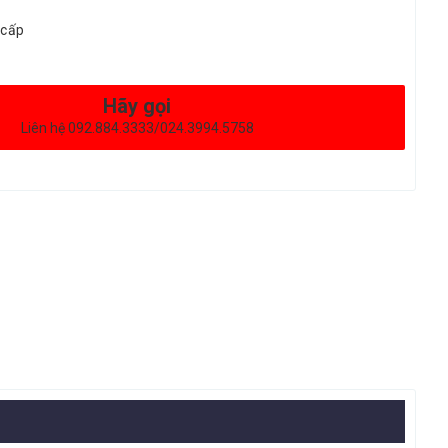
 cấp
Hãy gọi
Liên hệ 092.884.3333/024.3994.5758