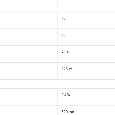
<6
80
70 %
225 lm
3.4 W
520 mA