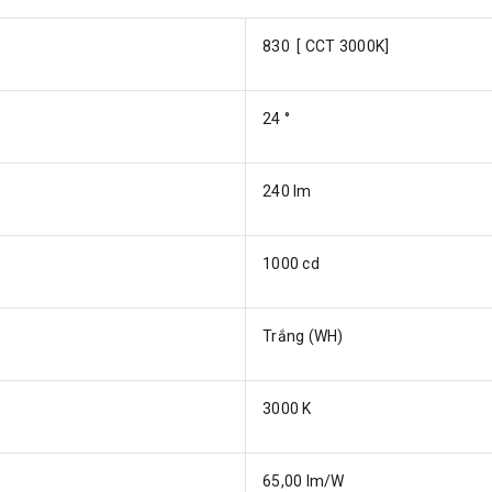
830 [ CCT 3000K]
24 °
240 lm
1000 cd
Trắng (WH)
3000 K
65,00 lm/W