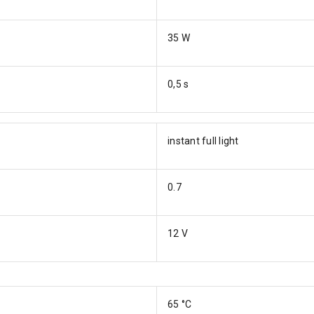
35 W
0,5 s
instant full light
0.7
12 V
65 °C