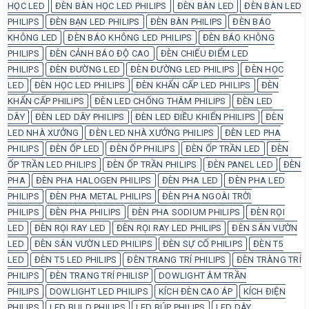
HỌC LED
ĐÈN BÀN HỌC LED PHILIPS
ĐÈN BÀN LED
ĐÈN BÀN LED
PHILIPS
ĐÈN BẠN LED PHILIPS
ĐÈN BÀN PHILIPS
ĐÈN BÁO
KHÔNG LED
ĐÈN BÁO KHÔNG LED PHILIPS
ĐÈN BÁO KHÔNG
PHILIPS
ĐÈN CẢNH BÁO ĐỘ CAO
ĐÈN CHIẾU ĐIỂM LED
PHILIPS
ĐÈN ĐƯỜNG LED
ĐÈN ĐƯỜNG LED PHILIPS
ĐÈN HỌC
LED
ĐÈN HỌC LED PHILIPS
ĐÈN KHẨN CẤP LED PHILIPS
ĐÈN
KHẨN CẤP PHILIPS
ĐÈN LED CHỐNG THÂM PHILIPS
ĐÈN LED
DÂY
ĐÈN LED DÂY PHILIPS
ĐÈN LED ĐIỀU KHIỂN PHILIPS
ĐÈN
LED NHÀ XƯỞNG
ĐÈN LED NHÀ XƯỞNG PHILIPS
ĐÈN LED PHA
PHILIPS
ĐÈN ỐP LED
ĐÈN ỐP PHILIPS
ĐÈN ỐP TRẦN LED
ĐÈN
ỐP TRẦN LED PHILIPS
ĐÈN ỐP TRẦN PHILIPS
ĐÈN PANEL LED
ĐÈN
PHA
ĐÈN PHA HALOGEN PHILIPS
ĐÈN PHA LED
ĐÈN PHA LED
PHILIPS
ĐÈN PHA METAL PHILIPS
ĐÈN PHA NGOÀI TRỜI
PHILIPS
ĐÈN PHA PHILIPS
ĐÈN PHA SODIUM PHILIPS
ĐÈN RỌI
LED
ĐÈN RỌI RAY LED
ĐÈN RỌI RAY LED PHILIPS
ĐÈN SÂN VƯỜN
LED
ĐÈN SÂN VƯỜN LED PHILIPS
ĐÈN SỰ CỐ PHILIPS
ĐÈN T5
LED
ĐÈN T5 LED PHILIPS
ĐÈN TRANG TRÍ PHILIPS
ĐÈN TRÀNG TRÍ
PHILIPS
ĐÈN TRANG TRÍ PHILISP
DOWLIGHT ÂM TRẦN
PHILIPS
DOWLIGHT LED PHILIPS
KÍCH ĐÈN CAO ÁP
KÍCH ĐIỆN
PHILIPS
LED BULD PHILIPS
LED BÚP PHILIPS
LED DÂY