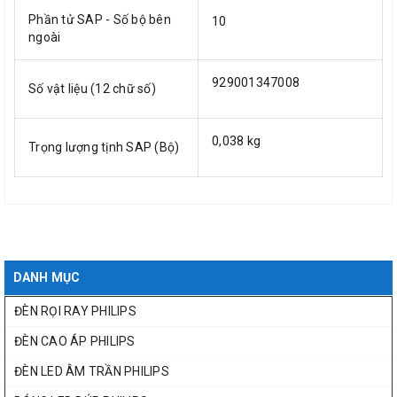
Phần tử SAP - Số bộ bên
10
ngoài
929001347008
Số vật liệu (12 chữ số)
0,038 kg
Trọng lượng tịnh SAP (Bộ)
DANH MỤC
ĐÈN RỌI RAY PHILIPS
ĐÈN CAO ÁP PHILIPS
ĐÈN LED ÂM TRẦN PHILIPS