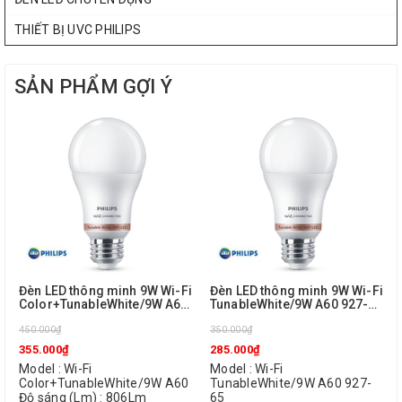
THIẾT BỊ UVC PHILIPS
SẢN PHẨM GỢI Ý
Đèn LED thông minh 9W Wi-Fi
Đèn LED thông minh 9W Wi-Fi
Color+TunableWhite/9W A60
TunableWhite/9W A60 927-65
Philips
Philips
450.000₫
350.000₫
355.000₫
285.000₫
Model : Wi-Fi
Model : Wi-Fi
Color+TunableWhite/9W A60
TunableWhite/9W A60 927-
Độ sáng (Lm) : 806Lm
65