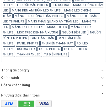
PHILIPS
LED ĐỔI MẦU PHILIPS
LED RỌI RAY
MÁNG CHỐNG THẤM
LED
MÁNG ĐÈN ÂM TRẦN LED PHILIPS
MÁNG LED CHỐNG
THẤM
MÁNG LED CHỐNG THẤM PHILIPS
MÁNG LED T8
MÁNG
LED T8 PHILIPS
MÁNG PHẢN QUANG ÂM TRẦN LED
MÁNG T5
LED
MÁNG T5 LED PHILIPS
MÁNG T8 LED
MÁNG T8 LED
PHILIPS
MÓC TREO ĐÈN NHÀ XƯỞNG
NGUỒN ĐÈN LED
NGUỒN
ĐÈN LED PHILIPS
PANEL ÂM TRẦN
PANEL ÂM TRẦN
PHILIPS
PANEL PHIPIPS
PHỤ KIỆN THANH RAY
RỌI LED
PHILIPS
RỌI RAY LED
T5 LED PHILIPS
T8 LED
T8 LED
PHILIPS
THANH RAY LED
TỤ ĐIỆN PHILIPS
Thông tin công ty
Chính sách
Hỗ trợ khách hàng
Phương thức thanh toán