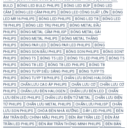
BULD
BÓNG LED BULD PHILIPS
BÓNG LED BÚP
BÓNG LED
CẮM
BÓNG LED CẮM PHILIPS
BÓNG LED CÔNG SUẤT LỚN
BÓNG
LED MR16 PHILIPS
BÓNG LED PHILIPS
BÓNG LED T8
BÓNG LED
T8 PHILIPS
BÓNG LED TRỤ PHILIPS
BÓNG METAL BẦU
PHILIPS
BÓNG METAL CẮM PHILISP
BÓNG METAL GÀI
PHILIPS
BÓNG METAL PHILIPS
BÓNG METAL THẲNG
PHILIPS
BÓNG PAR LED
BÓNG PAR LED PHILIPS
BÓNG
PHILIPS
BÓNG SON BẦU PHILIPS
BÓNG SON PHILIPS
BÓNG SONT
PHILIPS
BÓNG T5
BÓNG T5 LED
BÓNG T5 LED PHILIPS
BÓNG T5
PHILIPS
BÓNG T8 LED
BÓNG T8 LED PHILIPS
BÓNG T8
PHILIPS
BÓNG TUÝP SIÊU SÁNG PHILIPS
BÓNG TUÝP T5
PHILIPS
BÓNG TUÝP T8 PHILIPS
CHẤN LƯU BÓNG HALOGEN
PHILIPS
CHẤN LƯU CAO ÁP PHILIPS
CHẤN LƯU CƠ
CHẤN LƯU CƠ
PHILIPS
CHẤN LƯU ĐÈN HALOGEN
CHẤN LƯU ĐÈN LED
CHẤN
LƯU ĐÈN LED PHILIPS
CHẤN LƯU ĐIỆN TỬ METAL
CHẤN LƯU ĐIỆN
TỬ PHILIPS
CHẤN LƯU METAL PHILIPS
CHẤN LƯU PHILISP
CHẤN
LƯU SON PHILIPS
CHÓA ĐÈN NHÀ XƯỞNG
DÂY LED PHILIPS
ĐÈN
ÂM TRẦN ĐIỀU CHỈNH MẦU PHILIPS
ĐÈN ÂM TRẦN LED
ĐÈN ÂM
TRẦN LED PHILIPS
ĐÈN ÂM TRẦN THÔNG MINH PHILIPS
ĐÈN BÀN