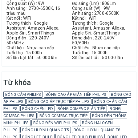
Công suất (W) : 9W
Độ sáng (Lm) : 806Lm
Ánh sáng : 2700-6500K, 16
Công suất (W) : 9W
triệu mầu
Ánh sáng : 2700-6500K
Kết nối : WiFi
Kết nối : WiFi
Tương thích : Google
Tương thích : Google
Assistant, Amazon Allexa,
Assistant, Amazon Allexa,
Apple Siri, SmartThings
Apple Siri, SmartThings
Dòng điện : 220-240V
Dòng điện : 220-240V
50/60Hz
50/60Hz
Chất liệu : Nhựa cao cấp
Chất liệu : Nhựa cao cấp
Tuổi thọ : 15.000h
Tuổi thọ : 15.000h
Số lần bật tắt : 50.000 lần
Số lần bật tắt : 50.000 lần
Từ khóa
BÓNG CẮM PHILIPS
BÓNG CAO ÁP GIÁN TIẾP PHILIPS
BÓNG CAO
ÁP PHILIPS
BÓNG CAO ÁP TRỰC TIẾP PHILIPS
BÓNG CHÂN CẮM
PHILIPS
BÓNG CHÉN LED
BÓNG COMPAC GIÁN TIẾP
BÓNG
COMPAC PHILIPS
BÓNG COMPAC TRỰC TIẾP
BÓNG ĐÈN THÔNG
MINH PHILIPS
BÓNG ĐÈN WIFI PHILIPS
BÓNG HALOGEN
PHILIPS
BÓNG HUỲNH QUANG T5
BÓNG HUỲNH QUANG T8
PHILIPS
BÓNG LED BULB
BÓNG LED BULB PHILIPS
BÓNG LED