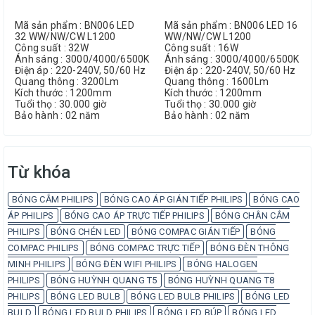
Mã sản phẩm : BN006 LED
Mã sản phẩm : BN006 LED 16
32 WW/NW/CW L1200
WW/NW/CW L1200
Công suất : 32W
Công suất : 16W
Ánh sáng : 3000/4000/6500K
Ánh sáng : 3000/4000/6500K
Điện áp : 220-240V, 50/60 Hz
Điện áp : 220-240V, 50/60 Hz
Quang thông : 3200Lm
Quang thông : 1600Lm
Kích thước : 1200mm
Kích thước : 1200mm
Tuổi thọ : 30.000 giờ
Tuổi thọ : 30.000 giờ
Bảo hành : 02 năm
Bảo hành : 02 năm
Từ khóa
BÓNG CẮM PHILIPS
BÓNG CAO ÁP GIÁN TIẾP PHILIPS
BÓNG CAO
ÁP PHILIPS
BÓNG CAO ÁP TRỰC TIẾP PHILIPS
BÓNG CHÂN CẮM
PHILIPS
BÓNG CHÉN LED
BÓNG COMPAC GIÁN TIẾP
BÓNG
COMPAC PHILIPS
BÓNG COMPAC TRỰC TIẾP
BÓNG ĐÈN THÔNG
MINH PHILIPS
BÓNG ĐÈN WIFI PHILIPS
BÓNG HALOGEN
PHILIPS
BÓNG HUỲNH QUANG T5
BÓNG HUỲNH QUANG T8
PHILIPS
BÓNG LED BULB
BÓNG LED BULB PHILIPS
BÓNG LED
BULD
BÓNG LED BULD PHILIPS
BÓNG LED BÚP
BÓNG LED