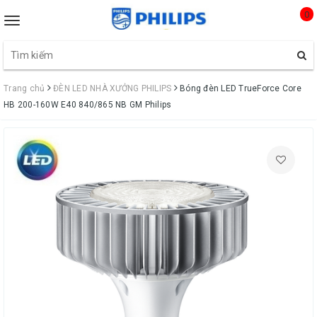
0
Toggle
navigation
Trang chủ
ĐÈN LED NHÀ XƯỞNG PHILIPS
Bóng đèn LED TrueForce Core
HB 200-160W E40 840/865 NB GM Philips