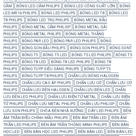
CẮM
BÓNG LED CẮM PHILIPS
BÓNG LED CÔNG SUẤT LỚN
BÓNG
LED MR16 PHILIPS
BÓNG LED PHILIPS
BÓNG LED T8
BÓNG LED
T8 PHILIPS
BÓNG LED TRỤ PHILIPS
BÓNG METAL BẦU
PHILIPS
BÓNG METAL CẮM PHILISP
BÓNG METAL GÀI
PHILIPS
BÓNG METAL PHILIPS
BÓNG METAL THẲNG
PHILIPS
BÓNG PAR LED
BÓNG PAR LED PHILIPS
BÓNG
PHILIPS
BÓNG SON BẦU PHILIPS
BÓNG SON PHILIPS
BÓNG SONT
PHILIPS
BÓNG T5
BÓNG T5 LED
BÓNG T5 LED PHILIPS
BÓNG T5
PHILIPS
BÓNG T8 LED
BÓNG T8 LED PHILIPS
BÓNG T8
PHILIPS
BÓNG TUÝP SIÊU SÁNG PHILIPS
BÓNG TUÝP T5
PHILIPS
BÓNG TUÝP T8 PHILIPS
CHẤN LƯU BÓNG HALOGEN
PHILIPS
CHẤN LƯU CAO ÁP PHILIPS
CHẤN LƯU CƠ
CHẤN LƯU CƠ
PHILIPS
CHẤN LƯU ĐÈN HALOGEN
CHẤN LƯU ĐÈN LED
CHẤN
LƯU ĐÈN LED PHILIPS
CHẤN LƯU ĐIỆN TỬ METAL
CHẤN LƯU ĐIỆN
TỬ PHILIPS
CHẤN LƯU METAL PHILIPS
CHẤN LƯU PHILISP
CHẤN
LƯU SON PHILIPS
CHÓA ĐÈN NHÀ XƯỞNG
DÂY LED PHILIPS
ĐÈN
ÂM TRẦN ĐIỀU CHỈNH MẦU PHILIPS
ĐÈN ÂM TRẦN LED
ĐÈN ÂM
TRẦN LED PHILIPS
ĐÈN ÂM TRẦN THÔNG MINH PHILIPS
ĐÈN BÀN
HỌC LED
ĐÈN BÀN HỌC LED PHILIPS
ĐÈN BÀN LED
ĐÈN BÀN LED