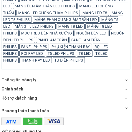
LED
MÁNG ĐÈN ÂM TRẦN LED PHILIPS
MÁNG LED CHỐNG
THẤM
MÁNG LED CHỐNG THẤM PHILIPS
MÁNG LED T8
MÁNG
LED T8 PHILIPS
MÁNG PHẢN QUANG ÂM TRẦN LED
MÁNG T5
LED
MÁNG T5 LED PHILIPS
MÁNG T8 LED
MÁNG T8 LED
PHILIPS
MÓC TREO ĐÈN NHÀ XƯỞNG
NGUỒN ĐÈN LED
NGUỒN
ĐÈN LED PHILIPS
PANEL ÂM TRẦN
PANEL ÂM TRẦN
PHILIPS
PANEL PHIPIPS
PHỤ KIỆN THANH RAY
RỌI LED
PHILIPS
RỌI RAY LED
T5 LED PHILIPS
T8 LED
T8 LED
PHILIPS
THANH RAY LED
TỤ ĐIỆN PHILIPS
Thông tin công ty
Chính sách
Hỗ trợ khách hàng
Phương thức thanh toán
Kết nối với chúng tôi