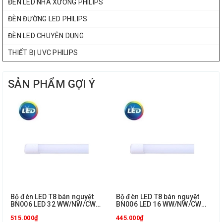
ĐÈN LED NHÀ XƯỞNG PHILIPS
ĐÈN ĐƯỜNG LED PHILIPS
ĐÈN LED CHUYÊN DỤNG
THIẾT BỊ UVC PHILIPS
SẢN PHẨM GỢI Ý
Bộ đèn LED T8 bán nguyệt
Bộ đèn LED T8 bán nguyệt
BN006 LED 32 WW/NW/CW
BN006 LED 16 WW/NW/CW
L1200 Philips
L1200 Philips
515.000₫
445.000₫