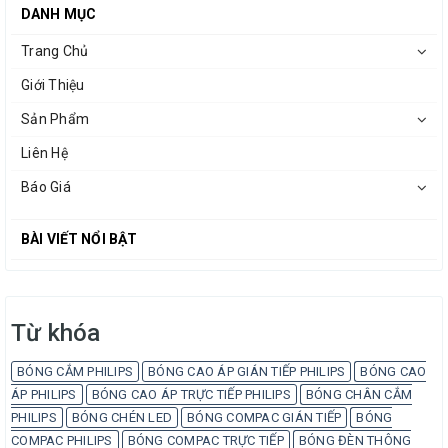
DANH MỤC
Trang Chủ
Giới Thiệu
Sản Phẩm
Liên Hệ
Báo Giá
BÀI VIẾT NỔI BẬT
Từ khóa
BÓNG CẮM PHILIPS
BÓNG CAO ÁP GIÁN TIẾP PHILIPS
BÓNG CAO
ÁP PHILIPS
BÓNG CAO ÁP TRỰC TIẾP PHILIPS
BÓNG CHÂN CẮM
PHILIPS
BÓNG CHÉN LED
BÓNG COMPAC GIÁN TIẾP
BÓNG
COMPAC PHILIPS
BÓNG COMPAC TRỰC TIẾP
BÓNG ĐÈN THÔNG