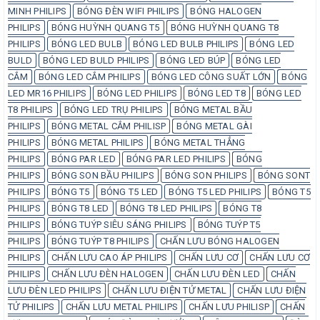
MINH PHILIPS
BÓNG ĐÈN WIFI PHILIPS
BÓNG HALOGEN
PHILIPS
BÓNG HUỲNH QUANG T5
BÓNG HUỲNH QUANG T8
PHILIPS
BÓNG LED BULB
BÓNG LED BULB PHILIPS
BÓNG LED
BULD
BÓNG LED BULD PHILIPS
BÓNG LED BÚP
BÓNG LED
CẮM
BÓNG LED CẮM PHILIPS
BÓNG LED CÔNG SUẤT LỚN
BÓNG
LED MR16 PHILIPS
BÓNG LED PHILIPS
BÓNG LED T8
BÓNG LED
T8 PHILIPS
BÓNG LED TRỤ PHILIPS
BÓNG METAL BẦU
PHILIPS
BÓNG METAL CẮM PHILISP
BÓNG METAL GÀI
PHILIPS
BÓNG METAL PHILIPS
BÓNG METAL THẲNG
PHILIPS
BÓNG PAR LED
BÓNG PAR LED PHILIPS
BÓNG
PHILIPS
BÓNG SON BẦU PHILIPS
BÓNG SON PHILIPS
BÓNG SONT
PHILIPS
BÓNG T5
BÓNG T5 LED
BÓNG T5 LED PHILIPS
BÓNG T5
PHILIPS
BÓNG T8 LED
BÓNG T8 LED PHILIPS
BÓNG T8
PHILIPS
BÓNG TUÝP SIÊU SÁNG PHILIPS
BÓNG TUÝP T5
PHILIPS
BÓNG TUÝP T8 PHILIPS
CHẤN LƯU BÓNG HALOGEN
PHILIPS
CHẤN LƯU CAO ÁP PHILIPS
CHẤN LƯU CƠ
CHẤN LƯU CƠ
PHILIPS
CHẤN LƯU ĐÈN HALOGEN
CHẤN LƯU ĐÈN LED
CHẤN
LƯU ĐÈN LED PHILIPS
CHẤN LƯU ĐIỆN TỬ METAL
CHẤN LƯU ĐIỆN
TỬ PHILIPS
CHẤN LƯU METAL PHILIPS
CHẤN LƯU PHILISP
CHẤN