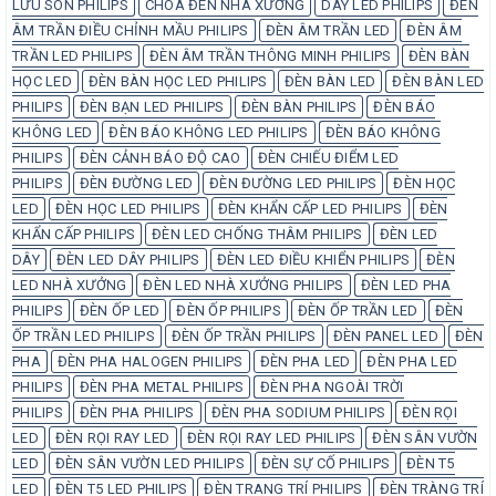
LƯU SON PHILIPS
CHÓA ĐÈN NHÀ XƯỞNG
DÂY LED PHILIPS
ĐÈN
ÂM TRẦN ĐIỀU CHỈNH MẦU PHILIPS
ĐÈN ÂM TRẦN LED
ĐÈN ÂM
TRẦN LED PHILIPS
ĐÈN ÂM TRẦN THÔNG MINH PHILIPS
ĐÈN BÀN
HỌC LED
ĐÈN BÀN HỌC LED PHILIPS
ĐÈN BÀN LED
ĐÈN BÀN LED
PHILIPS
ĐÈN BẠN LED PHILIPS
ĐÈN BÀN PHILIPS
ĐÈN BÁO
KHÔNG LED
ĐÈN BÁO KHÔNG LED PHILIPS
ĐÈN BÁO KHÔNG
PHILIPS
ĐÈN CẢNH BÁO ĐỘ CAO
ĐÈN CHIẾU ĐIỂM LED
PHILIPS
ĐÈN ĐƯỜNG LED
ĐÈN ĐƯỜNG LED PHILIPS
ĐÈN HỌC
LED
ĐÈN HỌC LED PHILIPS
ĐÈN KHẨN CẤP LED PHILIPS
ĐÈN
KHẨN CẤP PHILIPS
ĐÈN LED CHỐNG THÂM PHILIPS
ĐÈN LED
DÂY
ĐÈN LED DÂY PHILIPS
ĐÈN LED ĐIỀU KHIỂN PHILIPS
ĐÈN
LED NHÀ XƯỞNG
ĐÈN LED NHÀ XƯỞNG PHILIPS
ĐÈN LED PHA
PHILIPS
ĐÈN ỐP LED
ĐÈN ỐP PHILIPS
ĐÈN ỐP TRẦN LED
ĐÈN
ỐP TRẦN LED PHILIPS
ĐÈN ỐP TRẦN PHILIPS
ĐÈN PANEL LED
ĐÈN
PHA
ĐÈN PHA HALOGEN PHILIPS
ĐÈN PHA LED
ĐÈN PHA LED
PHILIPS
ĐÈN PHA METAL PHILIPS
ĐÈN PHA NGOÀI TRỜI
PHILIPS
ĐÈN PHA PHILIPS
ĐÈN PHA SODIUM PHILIPS
ĐÈN RỌI
LED
ĐÈN RỌI RAY LED
ĐÈN RỌI RAY LED PHILIPS
ĐÈN SÂN VƯỜN
LED
ĐÈN SÂN VƯỜN LED PHILIPS
ĐÈN SỰ CỐ PHILIPS
ĐÈN T5
LED
ĐÈN T5 LED PHILIPS
ĐÈN TRANG TRÍ PHILIPS
ĐÈN TRÀNG TRÍ