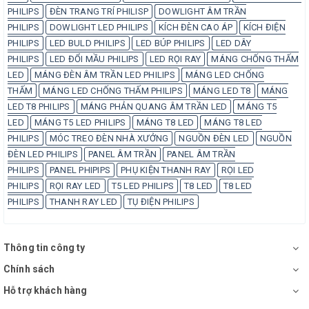
PHILIPS
ĐÈN TRANG TRÍ PHILISP
DOWLIGHT ÂM TRẦN
PHILIPS
DOWLIGHT LED PHILIPS
KÍCH ĐÈN CAO ÁP
KÍCH ĐIỆN
PHILIPS
LED BULD PHILIPS
LED BÚP PHILIPS
LED DÂY
PHILIPS
LED ĐỔI MẦU PHILIPS
LED RỌI RAY
MÁNG CHỐNG THẤM
LED
MÁNG ĐÈN ÂM TRẦN LED PHILIPS
MÁNG LED CHỐNG
THẤM
MÁNG LED CHỐNG THẤM PHILIPS
MÁNG LED T8
MÁNG
LED T8 PHILIPS
MÁNG PHẢN QUANG ÂM TRẦN LED
MÁNG T5
LED
MÁNG T5 LED PHILIPS
MÁNG T8 LED
MÁNG T8 LED
PHILIPS
MÓC TREO ĐÈN NHÀ XƯỞNG
NGUỒN ĐÈN LED
NGUỒN
ĐÈN LED PHILIPS
PANEL ÂM TRẦN
PANEL ÂM TRẦN
PHILIPS
PANEL PHIPIPS
PHỤ KIỆN THANH RAY
RỌI LED
PHILIPS
RỌI RAY LED
T5 LED PHILIPS
T8 LED
T8 LED
PHILIPS
THANH RAY LED
TỤ ĐIỆN PHILIPS
Thông tin công ty
Chính sách
Hỗ trợ khách hàng