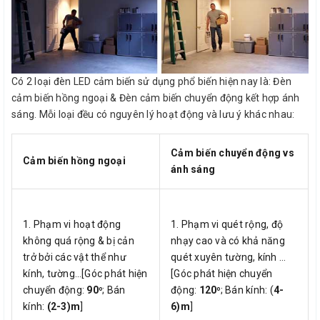
Có 2 loại đèn LED cảm biến sử dụng phổ biến hiện nay là: Đèn
cảm biến hồng ngoại & Đèn cảm biến chuyển động kết hợp ánh
sáng. Mỗi loại đều có nguyên lý hoạt động và lưu ý khác nhau:
Cảm biến chuyển động vs
Cảm biến hồng ngoại
ánh sáng
1. Phạm vi hoạt động
1. Phạm vi quét rộng, độ
không quá rộng & bị cản
nhạy cao và có khả năng
trở bởi các vật thể như
quét xuyên tường, kính …
kính, tường…[Góc phát hiện
[Góc phát hiện chuyển
chuyển động:
90
; Bán
động:
120
; Bán kính: (
4-
o
o
kính:
(2-3)m
]
6)m
]