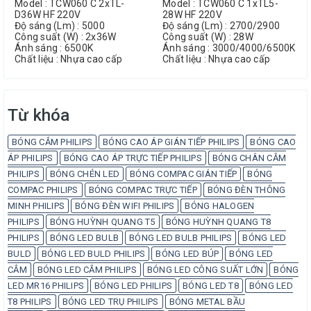
Model : TCW060 C 2xTL-
Model : TCW060 C 1xTL5-
D36W HF 220V
28W HF 220V
Độ sáng (Lm) : 5000
Độ sáng (Lm) : 2700/2900
Công suất (W) : 2x36W
Công suất (W) : 28W
Ánh sáng : 6500K
Ánh sáng : 3000/4000/6500K
Chất liệu : Nhựa cao cấp
Chất liệu : Nhựa cao cấp
Từ khóa
BÓNG CẮM PHILIPS
BÓNG CAO ÁP GIÁN TIẾP PHILIPS
BÓNG CAO
ÁP PHILIPS
BÓNG CAO ÁP TRỰC TIẾP PHILIPS
BÓNG CHÂN CẮM
PHILIPS
BÓNG CHÉN LED
BÓNG COMPAC GIÁN TIẾP
BÓNG
COMPAC PHILIPS
BÓNG COMPAC TRỰC TIẾP
BÓNG ĐÈN THÔNG
MINH PHILIPS
BÓNG ĐÈN WIFI PHILIPS
BÓNG HALOGEN
PHILIPS
BÓNG HUỲNH QUANG T5
BÓNG HUỲNH QUANG T8
PHILIPS
BÓNG LED BULB
BÓNG LED BULB PHILIPS
BÓNG LED
BULD
BÓNG LED BULD PHILIPS
BÓNG LED BÚP
BÓNG LED
CẮM
BÓNG LED CẮM PHILIPS
BÓNG LED CÔNG SUẤT LỚN
BÓNG
LED MR16 PHILIPS
BÓNG LED PHILIPS
BÓNG LED T8
BÓNG LED
T8 PHILIPS
BÓNG LED TRỤ PHILIPS
BÓNG METAL BẦU