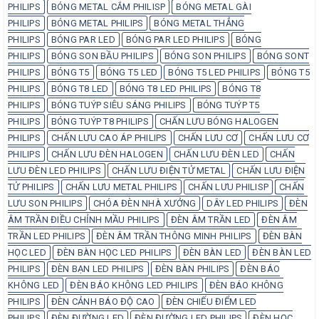
PHILIPS
BÓNG METAL CẮM PHILISP
BÓNG METAL GÀI
PHILIPS
BÓNG METAL PHILIPS
BÓNG METAL THẲNG
PHILIPS
BÓNG PAR LED
BÓNG PAR LED PHILIPS
BÓNG
PHILIPS
BÓNG SON BẦU PHILIPS
BÓNG SON PHILIPS
BÓNG SONT
PHILIPS
BÓNG T5
BÓNG T5 LED
BÓNG T5 LED PHILIPS
BÓNG T5
PHILIPS
BÓNG T8 LED
BÓNG T8 LED PHILIPS
BÓNG T8
PHILIPS
BÓNG TUÝP SIÊU SÁNG PHILIPS
BÓNG TUÝP T5
PHILIPS
BÓNG TUÝP T8 PHILIPS
CHẤN LƯU BÓNG HALOGEN
PHILIPS
CHẤN LƯU CAO ÁP PHILIPS
CHẤN LƯU CƠ
CHẤN LƯU CƠ
PHILIPS
CHẤN LƯU ĐÈN HALOGEN
CHẤN LƯU ĐÈN LED
CHẤN
LƯU ĐÈN LED PHILIPS
CHẤN LƯU ĐIỆN TỬ METAL
CHẤN LƯU ĐIỆN
TỬ PHILIPS
CHẤN LƯU METAL PHILIPS
CHẤN LƯU PHILISP
CHẤN
LƯU SON PHILIPS
CHÓA ĐÈN NHÀ XƯỞNG
DÂY LED PHILIPS
ĐÈN
ÂM TRẦN ĐIỀU CHỈNH MẦU PHILIPS
ĐÈN ÂM TRẦN LED
ĐÈN ÂM
TRẦN LED PHILIPS
ĐÈN ÂM TRẦN THÔNG MINH PHILIPS
ĐÈN BÀN
HỌC LED
ĐÈN BÀN HỌC LED PHILIPS
ĐÈN BÀN LED
ĐÈN BÀN LED
PHILIPS
ĐÈN BẠN LED PHILIPS
ĐÈN BÀN PHILIPS
ĐÈN BÁO
KHÔNG LED
ĐÈN BÁO KHÔNG LED PHILIPS
ĐÈN BÁO KHÔNG
PHILIPS
ĐÈN CẢNH BÁO ĐỘ CAO
ĐÈN CHIẾU ĐIỂM LED
PHILIPS
ĐÈN ĐƯỜNG LED
ĐÈN ĐƯỜNG LED PHILIPS
ĐÈN HỌC