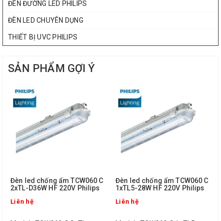
ĐÈN ĐƯỜNG LED PHILIPS
ĐÈN LED CHUYÊN DỤNG
THIẾT BỊ UVC PHILIPS
SẢN PHẨM GỢI Ý
Đèn led chống ẩm TCW060 C
Đèn led chống ẩm TCW060 C
2xTL-D36W HF 220V Philips
1xTL5-28W HF 220V Philips
Liên hệ
Liên hệ