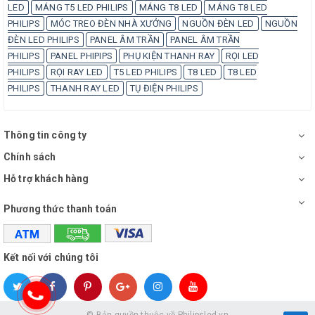
LED
MÁNG T5 LED PHILIPS
MÁNG T8 LED
MÁNG T8 LED
PHILIPS
MÓC TREO ĐÈN NHÀ XƯỞNG
NGUỒN ĐÈN LED
NGUỒN
ĐÈN LED PHILIPS
PANEL ÂM TRẦN
PANEL ÂM TRẦN
PHILIPS
PANEL PHIPIPS
PHỤ KIỆN THANH RAY
RỌI LED
PHILIPS
RỌI RAY LED
T5 LED PHILIPS
T8 LED
T8 LED
PHILIPS
THANH RAY LED
TỤ ĐIỆN PHILIPS
Thông tin công ty
Chính sách
Hỗ trợ khách hàng
Phương thức thanh toán
Kết nối với chúng tôi