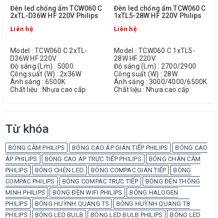
Đèn led chống ẩm TCW060 C
Đèn led chống ẩm TCW060 C
2xTL-D36W HF 220V Philips
1xTL5-28W HF 220V Philips
Liên hệ
Liên hệ
Model : TCW060 C 2xTL-
Model : TCW060 C 1xTL5-
D36W HF 220V
28W HF 220V
Độ sáng (Lm) : 5000
Độ sáng (Lm) : 2700/2900
Công suất (W) : 2x36W
Công suất (W) : 28W
Ánh sáng : 6500K
Ánh sáng : 3000/4000/6500K
Chất liệu : Nhựa cao cấp
Chất liệu : Nhựa cao cấp
Từ khóa
BÓNG CẮM PHILIPS
BÓNG CAO ÁP GIÁN TIẾP PHILIPS
BÓNG CAO
ÁP PHILIPS
BÓNG CAO ÁP TRỰC TIẾP PHILIPS
BÓNG CHÂN CẮM
PHILIPS
BÓNG CHÉN LED
BÓNG COMPAC GIÁN TIẾP
BÓNG
COMPAC PHILIPS
BÓNG COMPAC TRỰC TIẾP
BÓNG ĐÈN THÔNG
MINH PHILIPS
BÓNG ĐÈN WIFI PHILIPS
BÓNG HALOGEN
PHILIPS
BÓNG HUỲNH QUANG T5
BÓNG HUỲNH QUANG T8
PHILIPS
BÓNG LED BULB
BÓNG LED BULB PHILIPS
BÓNG LED