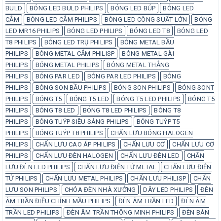
BULD
BÓNG LED BULD PHILIPS
BÓNG LED BÚP
BÓNG LED
CẮM
BÓNG LED CẮM PHILIPS
BÓNG LED CÔNG SUẤT LỚN
BÓNG
LED MR16 PHILIPS
BÓNG LED PHILIPS
BÓNG LED T8
BÓNG LED
T8 PHILIPS
BÓNG LED TRỤ PHILIPS
BÓNG METAL BẦU
PHILIPS
BÓNG METAL CẮM PHILISP
BÓNG METAL GÀI
PHILIPS
BÓNG METAL PHILIPS
BÓNG METAL THẲNG
PHILIPS
BÓNG PAR LED
BÓNG PAR LED PHILIPS
BÓNG
PHILIPS
BÓNG SON BẦU PHILIPS
BÓNG SON PHILIPS
BÓNG SONT
PHILIPS
BÓNG T5
BÓNG T5 LED
BÓNG T5 LED PHILIPS
BÓNG T5
PHILIPS
BÓNG T8 LED
BÓNG T8 LED PHILIPS
BÓNG T8
PHILIPS
BÓNG TUÝP SIÊU SÁNG PHILIPS
BÓNG TUÝP T5
PHILIPS
BÓNG TUÝP T8 PHILIPS
CHẤN LƯU BÓNG HALOGEN
PHILIPS
CHẤN LƯU CAO ÁP PHILIPS
CHẤN LƯU CƠ
CHẤN LƯU CƠ
PHILIPS
CHẤN LƯU ĐÈN HALOGEN
CHẤN LƯU ĐÈN LED
CHẤN
LƯU ĐÈN LED PHILIPS
CHẤN LƯU ĐIỆN TỬ METAL
CHẤN LƯU ĐIỆN
TỬ PHILIPS
CHẤN LƯU METAL PHILIPS
CHẤN LƯU PHILISP
CHẤN
LƯU SON PHILIPS
CHÓA ĐÈN NHÀ XƯỞNG
DÂY LED PHILIPS
ĐÈN
ÂM TRẦN ĐIỀU CHỈNH MẦU PHILIPS
ĐÈN ÂM TRẦN LED
ĐÈN ÂM
TRẦN LED PHILIPS
ĐÈN ÂM TRẦN THÔNG MINH PHILIPS
ĐÈN BÀN