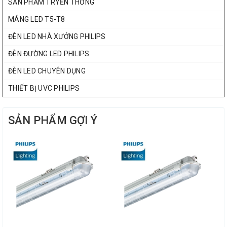
SẢN PHẨM TRYỀN THỐNG
MÁNG LED T5-T8
ĐÈN LED NHÀ XƯỞNG PHILIPS
ĐÈN ĐƯỜNG LED PHILIPS
ĐÈN LED CHUYÊN DỤNG
THIẾT BỊ UVC PHILIPS
SẢN PHẨM GỢI Ý