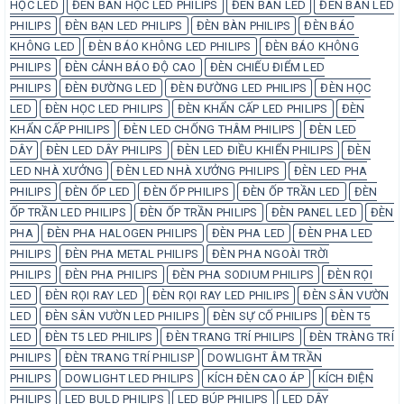
HỌC LED
ĐÈN BÀN HỌC LED PHILIPS
ĐÈN BÀN LED
ĐÈN BÀN LED
PHILIPS
ĐÈN BẠN LED PHILIPS
ĐÈN BÀN PHILIPS
ĐÈN BÁO
KHÔNG LED
ĐÈN BÁO KHÔNG LED PHILIPS
ĐÈN BÁO KHÔNG
PHILIPS
ĐÈN CẢNH BÁO ĐỘ CAO
ĐÈN CHIẾU ĐIỂM LED
PHILIPS
ĐÈN ĐƯỜNG LED
ĐÈN ĐƯỜNG LED PHILIPS
ĐÈN HỌC
LED
ĐÈN HỌC LED PHILIPS
ĐÈN KHẨN CẤP LED PHILIPS
ĐÈN
KHẨN CẤP PHILIPS
ĐÈN LED CHỐNG THÂM PHILIPS
ĐÈN LED
DÂY
ĐÈN LED DÂY PHILIPS
ĐÈN LED ĐIỀU KHIỂN PHILIPS
ĐÈN
LED NHÀ XƯỞNG
ĐÈN LED NHÀ XƯỞNG PHILIPS
ĐÈN LED PHA
PHILIPS
ĐÈN ỐP LED
ĐÈN ỐP PHILIPS
ĐÈN ỐP TRẦN LED
ĐÈN
ỐP TRẦN LED PHILIPS
ĐÈN ỐP TRẦN PHILIPS
ĐÈN PANEL LED
ĐÈN
PHA
ĐÈN PHA HALOGEN PHILIPS
ĐÈN PHA LED
ĐÈN PHA LED
PHILIPS
ĐÈN PHA METAL PHILIPS
ĐÈN PHA NGOÀI TRỜI
PHILIPS
ĐÈN PHA PHILIPS
ĐÈN PHA SODIUM PHILIPS
ĐÈN RỌI
LED
ĐÈN RỌI RAY LED
ĐÈN RỌI RAY LED PHILIPS
ĐÈN SÂN VƯỜN
LED
ĐÈN SÂN VƯỜN LED PHILIPS
ĐÈN SỰ CỐ PHILIPS
ĐÈN T5
LED
ĐÈN T5 LED PHILIPS
ĐÈN TRANG TRÍ PHILIPS
ĐÈN TRÀNG TRÍ
PHILIPS
ĐÈN TRANG TRÍ PHILISP
DOWLIGHT ÂM TRẦN
PHILIPS
DOWLIGHT LED PHILIPS
KÍCH ĐÈN CAO ÁP
KÍCH ĐIỆN
PHILIPS
LED BULD PHILIPS
LED BÚP PHILIPS
LED DÂY