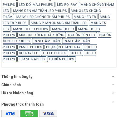
PHILIPS
LED ĐỔI MẦU PHILIPS
LED RỌI RAY
MÁNG CHỐNG THẤM
LED
MÁNG ĐÈN ÂM TRẦN LED PHILIPS
MÁNG LED CHỐNG
THẤM
MÁNG LED CHỐNG THẤM PHILIPS
MÁNG LED T8
MÁNG
LED T8 PHILIPS
MÁNG PHẢN QUANG ÂM TRẦN LED
MÁNG T5
LED
MÁNG T5 LED PHILIPS
MÁNG T8 LED
MÁNG T8 LED
PHILIPS
MÓC TREO ĐÈN NHÀ XƯỞNG
NGUỒN ĐÈN LED
NGUỒN
ĐÈN LED PHILIPS
PANEL ÂM TRẦN
PANEL ÂM TRẦN
PHILIPS
PANEL PHIPIPS
PHỤ KIỆN THANH RAY
RỌI LED
PHILIPS
RỌI RAY LED
T5 LED PHILIPS
T8 LED
T8 LED
PHILIPS
THANH RAY LED
TỤ ĐIỆN PHILIPS
Thông tin công ty
Chính sách
Hỗ trợ khách hàng
Phương thức thanh toán